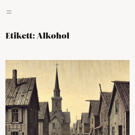
Hoppa
till
innehåll
Etikett:
Alkohol