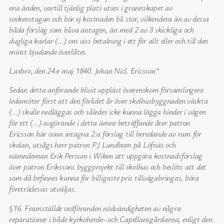
ena änden, vartill tjänlig plats utses i grannskapet av
sockenstugan och bör ej kostnaden bli stor, vilkendera än av dessa
båda förslag som bliva antagen, än med 2 av 3 skickliga och
dugliga karlar (…) om viss betalning i ett för allt eller och till den
minst bjudande överlåtes.
Laxbro, den 24:e maj 1840. Johan Nicl. Ericsson”
Sedan detta anförande blivit uppläst överenskom församlingens
ledamöter först att den förlidet år över skolhusbyggnaden väckta
(…) skulle nedläggas och således icke kunna lägga hinder i vägen
för ett (…) avgörande i detta ämne beträffande åter patron
Ericsson här ovan intagna 2:a förslag till beredande av rum för
skolan, utsågs herr patron P.J Lundbom på Löfnäs och
nämndeman Erik Persson i Wiken att uppgöra kostnadsförslag
över patron Erikssons byggprojekt till skolhus och beslöts att det
som då befinnes kunna för billigaste pris tillvägabringas, böra
företrädesvis utväljas.
§16. Framställde ordföranden nödvändigheten av några
reparationer i både kyrkoherde- och Capellansgårdarna, enligt den