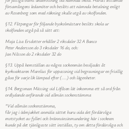
för fattiga barns undervisning vid nämnda skola. Häruti instämde
församlingens ledamöter och beslöts att nämnda betalning enligt
av Rosenberg som med räkning skulle utgå av skolfonden.
§12. Flitpengar för följande byskolmästare beslöts skola ur
skolfonden utgå på så sätt att:
Maja Lisa Ersdotter erhåller 2 riksdaler 32 A Banco
Peter Andersson do 3 riksdaler 16 do, och:
Jan Nilsson do 2 riksdaler 32 do
§13. Uppå hemställan av några sockenmän beviljades åt
kyrkvaktaren Marelius för uppassning vid begravningar en frivillig
gåva för varje lik lämpad efter (…..) och lägenheter.
§14. Bergsman Mässing vid Löfåsen lät inkomma ett så ord från
ordlydande anförande vid allmän sockenstämma
”Vid allmän sockenstämma,
f
år jag i ödmjukhet anmäla sättet huru vida det fördärvliga
motstycket av fylleri och brännvinsinmundering här i socknen
kunde på det tjänligaste sätt inställas, ty om detta fördärvliga och