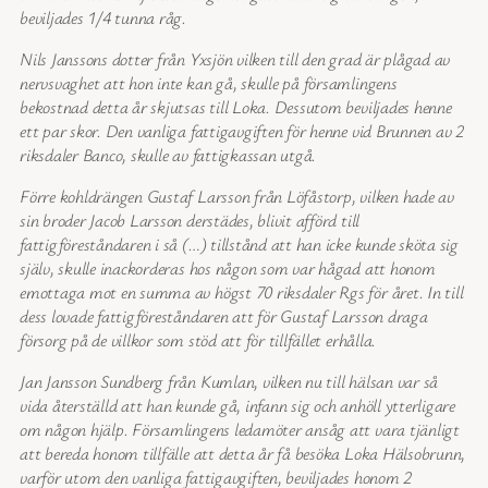
beviljades 1/4 tunna råg.
Nils Janssons dotter från Yxsjön vilken till den grad är plågad av
nervsvaghet att hon inte kan gå, skulle på församlingens
bekostnad detta år skjutsas till Loka. Dessutom beviljades henne
ett par skor. Den vanliga fattigavgiften för henne vid Brunnen av 2
riksdaler Banco, skulle av fattigkassan utgå.
Förre kohldrängen Gustaf Larsson från Löfåstorp, vilken hade av
sin broder Jacob Larsson derstädes, blivit afförd till
fattigföreståndaren i så (…) tillstånd att han icke kunde sköta sig
själv, skulle inackorderas hos någon som var hågad att honom
emottaga mot en summa av högst 70 riksdaler Rgs för året. In till
dess lovade fattigföreståndaren att för Gustaf Larsson draga
försorg på de villkor som stöd att för tillfället erhålla.
Jan Jansson Sundberg från Kumlan, vilken nu till hälsan var så
vida återställd att han kunde gå, infann sig och anhöll ytterligare
om någon hjälp. Församlingens ledamöter ansåg att vara tjänligt
att bereda honom tillfälle att detta år få besöka Loka Hälsobrunn,
varför utom den vanliga fattigavgiften, beviljades honom 2