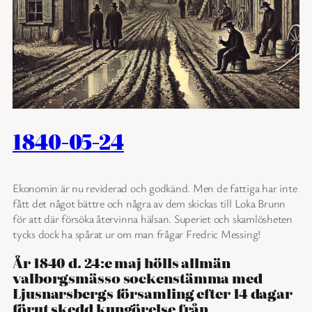
1840-05-24
Ekonomin är nu reviderad och godkänd. Men de fattiga har inte
fått det något bättre och några av dem skickas till Loka Brunn
för att där försöka återvinna hälsan. Superiet och skamlösheten
tycks dock ha spårat ur om man frågar Fredric Messing!
År 1840 d. 24:e maj hölls allmän
valborgsmässo sockenstämma med
Ljusnarsbergs församling efter 14 dagar
förut skedd kungörelse från