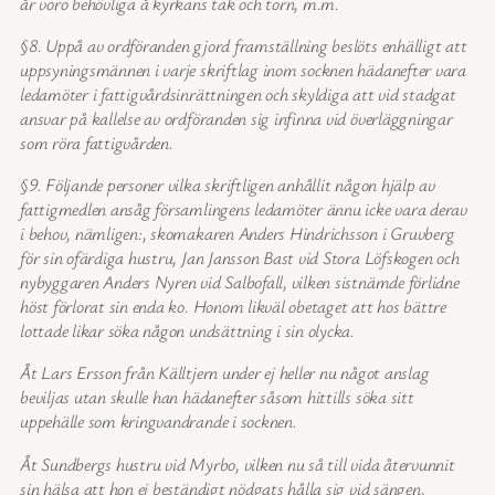
år voro behövliga å kyrkans tak och torn, m.m.
§8. Uppå av ordföranden gjord framställning beslöts enhälligt att
uppsyningsmännen i varje skriftlag inom socknen hädanefter vara
ledamöter i fattigvårdsinrättningen och skyldiga att vid stadgat
ansvar på kallelse av ordföranden sig infinna vid överläggningar
som röra fattigvården.
§9. Följande personer vilka skriftligen anhållit någon hjälp av
fattigmedlen ansåg församlingens ledamöter ännu icke vara derav
i behov, nämligen:, skomakaren Anders Hindrichsson i Gruvberg
för sin ofärdiga hustru, Jan Jansson Bast vid Stora Löfskogen och
nybyggaren Anders Nyren vid Salbofall, vilken sistnämde förlidne
höst förlorat sin enda ko. Honom likväl obetaget att hos bättre
lottade likar söka någon undsättning i sin olycka.
Åt Lars Ersson från Källtjern under ej heller nu något anslag
beviljas utan skulle han hädanefter såsom hittills söka sitt
uppehälle som kringvandrande i socknen.
Åt Sundbergs hustru vid Myrbo, vilken nu så till vida återvunnit
sin hälsa att hon ej beständigt nödgats hålla sig vid sängen,