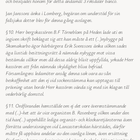
och beviljades honom för detta ändamål 3 riksdaler banco.
J
an Janssons änka i Lomberg, begäran om understöd för sin
fallsjuka dotter blev för denna gång avslagen.
§10. Herr bergskassören B.F Törneblom på Heden lade uti en
ingiven skrift beklagat sig att han måste å ett (..)nybygge på
Skomakarbo ägor härbärgera Erik Svenssons änka vilken sades
äga livstids besittningsrätt å nämnda nybygge mot vissa
bestämda villkor men då dessa aldrig blivit uppfyllda, yrkade Herr
kassören att från nämnda skyldighet bliva befriad.
Församlingens ledamöter ansåg denna sak vara av sån
beskaffenhet att den ej vid sockenstämma kan upptagas till
prövning utan borde Herr kassören vända sig med sin klagan till
vederbörlig domstol.
§11. Ordföranden hemställde om ej det vore överenstämmande
med (..)-het att är vice organisten B. Rosenberg vilken under den
tid han(..) uppehållit lediga organist- och klockaretjänsterna även
förrätta undervisningen vid Lancasterskolan härstädes, därför
måtte få uppbära andelar av den vanliga lönen, även ersättning