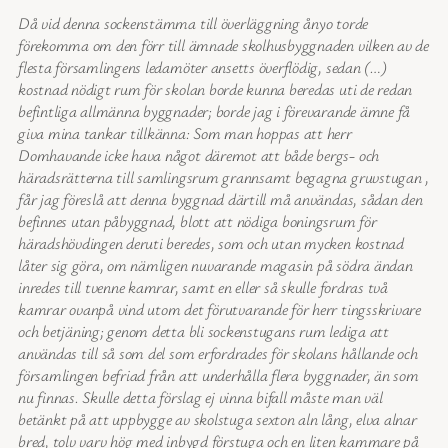
Då vid denna sockenstämma till överläggning ånyo torde
förekomma om den förr till ämnade skolhusbyggnaden vilken av de
flesta församlingens ledamöter ansetts överflödig, sedan (…)
kostnad nödigt rum för skolan borde kunna beredas uti de redan
befintliga allmänna byggnader; borde jag i förevarande ämne få
giva mina tankar tillkänna: Som man hoppas att herr
Domhavande icke hava något däremot att både bergs- och
häradsrätterna till samlingsrum grannsamt begagna gruvstugan ,
får jag föreslå att denna byggnad därtill må användas, sådan den
befinnes utan påbyggnad, blott att nödiga boningsrum för
häradshövdingen deruti beredes, som och utan mycken kostnad
låter sig göra, om nämligen nuvarande magasin på södra ändan
inredes till tvenne kamrar, samt en eller så skulle fordras två
kamrar ovanpå vind utom det förutvarande för herr tingsskrivare
och betjäning; genom detta bli sockenstugans rum lediga att
användas till så som del som erfordrades för skolans hållande och
församlingen befriad från att underhålla flera byggnader, än som
nu finnas. Skulle detta förslag ej vinna bifall måste man väl
betänkt på att uppbygge av skolstuga sexton aln lång, elva alnar
bred, tolv varv hög med inbygd förstuga och en liten kammare på