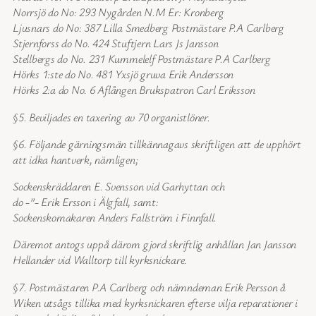
Norrsjö do No: 293 Nygården N.M Er: Kronberg
Ljusnars do No: 387 Lilla Smedberg Postmästare P.A Carlberg
Stjernforss do No. 424 Stuftjern Lars Js Jansson
Stellbergs do No. 231 Kummelelf Postmästare P.A Carlberg
Hörks 1:ste do No. 481 Yxsjö gruva Erik Andersson
Hörks 2:a do No. 6 Aflången Brukspatron Carl Eriksson
§5. Beviljades en taxering av 70 organistlöner.
§6. Följande gärningsmän tillkännagavs skriftligen att de upphört
att idka hantverk, nämligen;
Sockenskräddaren E. Svensson vid Garhyttan och
do -”- Erik Ersson i Älgfall, samt:
Sockenskomakaren Anders Fallström i Finnfall.
Däremot antogs uppå därom gjord skriftlig anhållan Jan Jansson
Hellander vid Walltorp till kyrksnickare.
§7. Postmästaren P.A Carlberg och nämndeman Erik Persson å
Wiken utsågs tillika med kyrksnickaren efterse vilja reparationer i