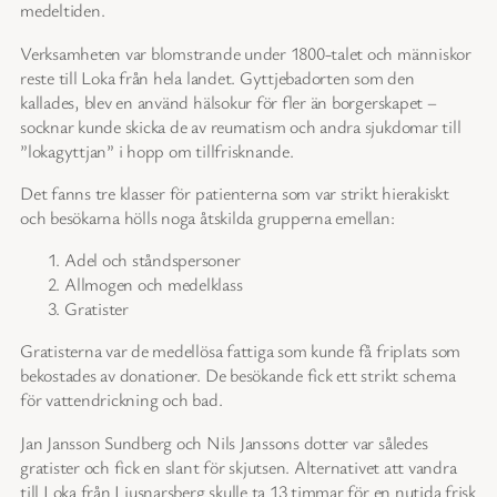
medeltiden.
Verksamheten var blomstrande under 1800-talet och människor
reste till Loka från hela landet. Gyttjebadorten som den
kallades, blev en använd hälsokur för fler än borgerskapet –
socknar kunde skicka de av reumatism och andra sjukdomar till
”lokagyttjan” i hopp om tillfrisknande.
Det fanns tre klasser för patienterna som var strikt hierakiskt
och besökarna hölls noga åtskilda grupperna emellan:
Adel och ståndspersoner
Allmogen och medelklass
Gratister
Gratisterna var de medellösa fattiga som kunde få friplats som
bekostades av donationer. De besökande fick ett strikt schema
för vattendrickning och bad.
Jan Jansson Sundberg och Nils Janssons dotter var således
gratister och fick en slant för skjutsen. Alternativet att vandra
till Loka från Ljusnarsberg skulle ta 13 timmar för en nutida frisk