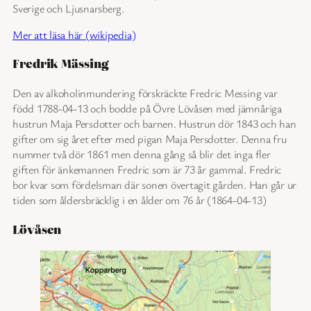
Sverige och Ljusnarsberg.
Mer att läsa här (wikipedia)
Fredrik Mässing
Den av alkoholinmundering förskräckte Fredric Messing var
född 1788-04-13 och bodde på Övre Lövåsen med jämnåriga
hustrun Maja Persdotter och barnen. Hustrun dör 1843 och han
gifter om sig året efter med pigan Maja Persdotter. Denna fru
nummer två dör 1861 men denna gång så blir det inga fler
giften för änkemannen Fredric som är 73 år gammal. Fredric
bor kvar som fördelsman där sonen övertagit gården. Han går ur
tiden som åldersbräcklig i en ålder om 76 år (1864-04-13)
Lövåsen