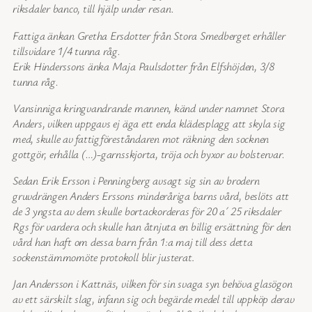
riksdaler banco, till hjälp under resan.
Fattiga änkan Gretha Ersdotter från Stora Smedberget erhåller
tillsvidare 1/4 tunna råg.
Erik Hinderssons änka Maja Paulsdotter från Elfshöjden, 3/8
tunna råg.
Vansinniga kringvandrande mannen, känd under namnet Stora
Anders, vilken uppgavs ej äga ett enda klädesplagg att skyla sig
med, skulle av fattigföreståndaren mot räkning den socknen
gottgör, erhålla (…)-garnsskjorta, tröja och byxor av bolstervar.
Sedan Erik Ersson i Penningberg avsagt sig sin av brodern
gruvdrängen Anders Erssons minderåriga barns vård, beslöts att
de 3 yngsta av dem skulle bortackorderas för 20 a´ 25 riksdaler
Rgs för vardera och skulle han åtnjuta en billig ersättning för den
vård han haft om dessa barn från 1:a maj till dess detta
sockenstämmomöte protokoll blir justerat
.
Jan Andersson i Kattnäs, vilken för sin svaga syn behöva glasögon
av ett särskilt slag, infann sig och begärde medel till uppköp derav