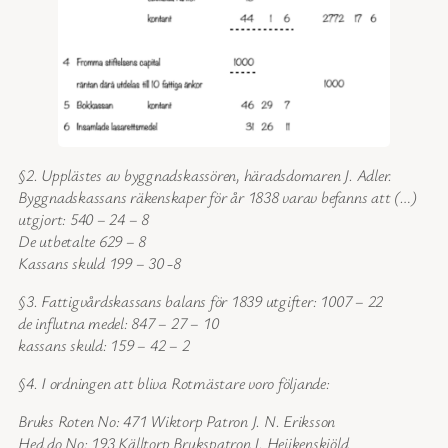
§2. Upplästes av byggnadskassören, häradsdomaren J. Adler.
Byggnadskassans räkenskaper för år 1838 varav befanns att (…)
utgjort: 540 – 24 – 8
De utbetalte 629 – 8
Kassans skuld 199 – 30 -8
§3. Fattigvårdskassans balans för 1839 utgifter: 1007 – 22
de influtna medel: 847 – 27 – 10
kassans skuld: 159 – 42 – 2
§4. I ordningen att bliva Rotmästare voro följande:
Bruks Roten No: 471 Wiktorp Patron J. N. Eriksson
Hed do No: 193 Källtorp Brukspatron J. Heijkenskjöld