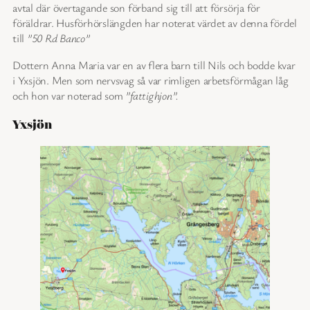
avtal där övertagande son förband sig till att försörja för
föräldrar. Husförhörslängden har noterat värdet av denna fördel
till
”50 Rd Banco”
Dottern Anna Maria var en av flera barn till Nils och bodde kvar
i Yxsjön. Men som nervsvag så var rimligen arbetsförmågan låg
och hon var noterad som
”fattighjon”.
Yxsjön