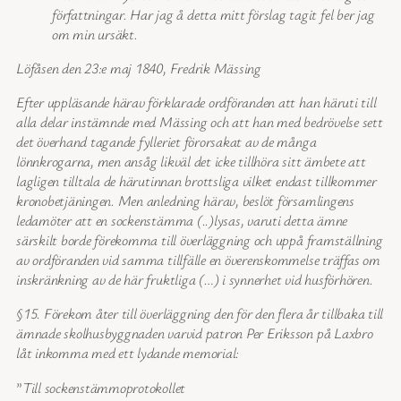
författningar. Har jag å detta mitt förslag tagit fel ber jag
om min ursäkt.
Löfåsen den 23:e maj 1840, Fredrik Mässing
Efter uppläsande härav förklarade ordföranden att han häruti till
alla delar instämnde med Mässing och att han med bedrövelse sett
det överhand tagande fylleriet förorsakat av de många
lönnkrogarna, men ansåg likväl det icke tillhöra sitt ämbete att
lagligen tilltala de härutinnan brottsliga vilket endast tillkommer
kronobetjäningen. Men anledning härav, beslöt församlingens
ledamöter att en sockenstämma (..)lysas, varuti detta ämne
särskilt borde förekomma till överläggning och uppå framställning
av ordföranden vid samma tillfälle en överenskommelse träffas om
inskränkning av de här fruktliga (…) i synnerhet vid husförhören.
§15. Förekom åter till överläggning den för den flera år tillbaka till
ämnade skolhusbyggnaden varvid patron Per Eriksson på Laxbro
låt inkomma med ett lydande memorial:
”
Till sockenstämmoprotokollet