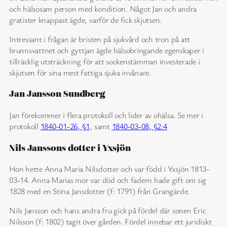
och hälsosam person med kondition. Något Jan och andra
gratister knappast ägde, varför de fick skjutsen.
Intressant i frågan är bristen på sjukvård och tron på att
brunnsvattnet och gyttjan ägde hälsobringande egenskaper i
tillräcklig utsträckning för att sockenstämman investerade i
skjutsen för sina mest fattiga sjuka invånare.
Jan Jansson Sundberg
Jan förekommer i flera protokoll och lider av ohälsa. Se mer i
protokoll
1840-01-26, §1
, samt
1840-03-08, §2:4
Nils Janssons dotter i Yxsjön
Hon hette Anna Maria Nilsdotter och var född i Yxsjön 1813-
03-14. Anna Marias mor var död och fadern hade gift om sig
1828 med en Stina Jansdotter (f: 1791) från Grangärde.
Nils Jansson och hans andra fru gick på fördel där sonen Eric
Nilsson (f: 1802) tagit över gården. Fördel innebar ett juridiskt