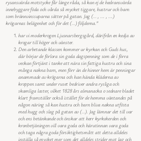
rysansvärda motstycke får länge råda, så kan ej de hedransvärda
innebyggare föda och vårda så mycket tiggare, hustrur och barn
som brännvinssuparna sätter på gatan. Jag (… , …. , ….)
krögarnas belägenhet och för det (…) följderna.”
har vi moderkrogen Ljusnarsbergsgård, därifrån en kedja av
krogar till höger och vänster.
Den arbetande klassen kommer ur kyrkan och Guds hus,
där börjar de förlora sin goda dagspenning som de i förra
veckan förtjänt i tanke att nära sin fattiga hustru och sina
många nakna barn, men förr än de hinner hem är penningar
anammade av krögarna och han hända kläderna av
kroppen samt under ruset bedriver andra rysliga och
skamliga laster, vilket 1828 års almanacka o sednare bladet
klart framställer också istället för de hemma väntandes på
någon näring så kan hustru och barn bliva nakna utfösta
med hugg och slag på gatan av (…). Jag lämnar det till var
och ens betänkande och önskar att herr kyrkoherden och
kronbetjäningen vill vara goda och härutinnan vara goda
och taga några goda försiktighetsmått att detta alldeles
inställa så mycket mer som det alldeles strider mot lag och