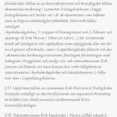
förlidne höst hållna av av kontraktsprosten och kronofogden hållna
ekonomiska besiktning i synnerhet å ladugårdshusen i bägge
prästgårdarna och beslöts att i år de reparationer som befanns
vara av högsta nödvändighet påkallade, böra verkställas;
nämligen
i kyrkoherdegården, 1: trappen till boningshuset och 2; Fähuset och
uppdrogs åt Erik Persson i Viken att tillse (…) det sistnämnde
kunde på tjänligaste sätt upphjälpas utan nybyggnad, eller om det
nu så genast erfordrades, samt i Cappellansgården fähuset och den
i ekonomiska besiktningsinstrument föreslagna förändringar med
bakugnen i brygghuset och utsågs sex- och nämndemannen Erik
Jansson vid Stennäs att hava hussyn över verkställigheten av
reparationerna i kyrkoherdegården och häradsdomaren J. Adler
över dem i Cappellansgårdarna.
§17. Uppå hemställan av sexmannen Erik Mattsson å Stråtgården
beviljades enhälligt av den bortflyttande vice organisten Rosenberg
en kollekti som skulle insamlas nästkommande Kristi
himmelsfärdsdagar.
§18. Nämndemannen Erik Segelström i Västra Löffall yrkade å