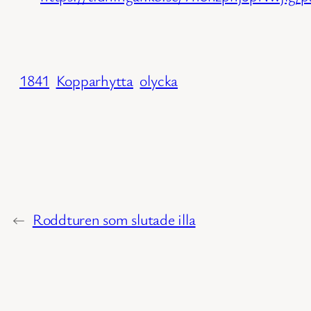
1841
Kopparhytta
olycka
←
Roddturen som slutade illa