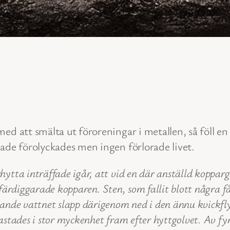
ed att smälta ut föroreningar i metallen, så föll e
bade förolyckades men ingen förlorade livet.
tta inträffade igår, att vid en där anställd kopparga
ärdiggarade kopparen. Sten, som fallit blott några få
ande vattnet slapp därigenom ned i den ännu kvickfl
stades i stor myckenhet fram efter hyttgolvet. Av fyr