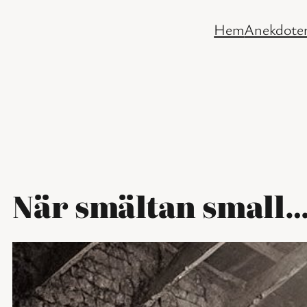
Hoppa
Hem
Anekdoter
till
innehåll
När smältan small…