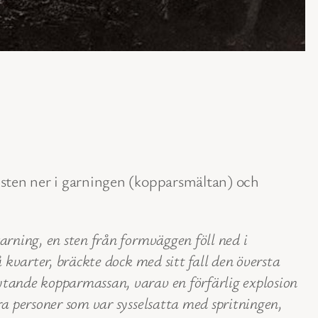
n sten ner i garningen (kopparsmältan) och
rning, en sten från formväggen föll ned i
 kvarter, bräckte dock med sitt fall den översta
ytande kopparmassan, varav en förfärlig explosion
a personer som var sysselsatta med spritningen,