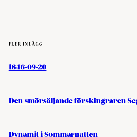
FLER INLÄGG
1846-09-20
Den smörsäljande förskingraren S
Dynamit i Sommarnatten