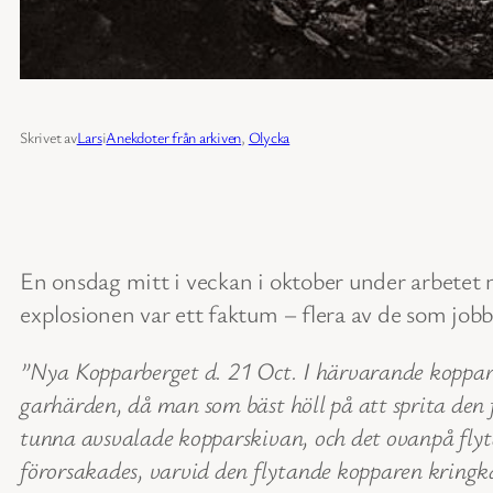
Skrivet av
Lars
i
Anekdoter från arkiven
, 
Olycka
En onsdag mitt i veckan i oktober under arbetet m
explosionen var ett faktum – flera av de som job
”Nya Kopparberget d. 21 Oct. I härvarande kopparhy
garhärden, då man som bäst höll på att sprita den f
tunna avsvalade kopparskivan, och det ovanpå flyt
förorsakades, varvid den flytande kopparen kringka