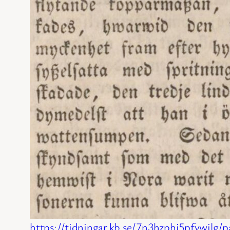
https://tidningar.kb.se/7n3hzphj5pfvwjlg/p