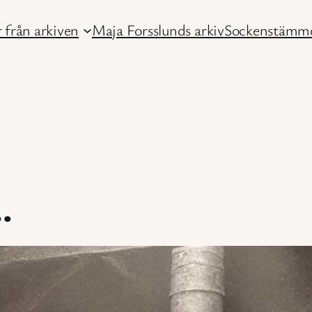
 från arkiven
Maja Forsslunds arkiv
Sockenstämmo
.