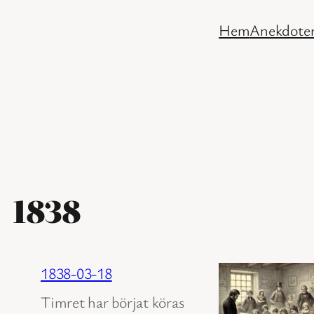
Hoppa
Hem
Anekdoter
till
innehåll
1838
1838-03-18
Timret har börjat köras