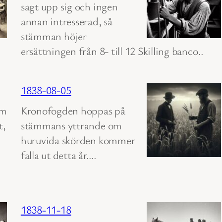
sagt upp sig och ingen
annan intresserad, så
stämman höjer
ersättningen från 8- till 12 Skilling banco..
1838-08-05
om
Kronofogden hoppas på
t,
stämmans yttrande om
huruvida skörden kommer
falla ut detta år….
1838-11-18