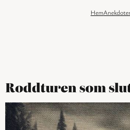
Hoppa
Hem
Anekdoter
till
innehåll
Roddturen som slut