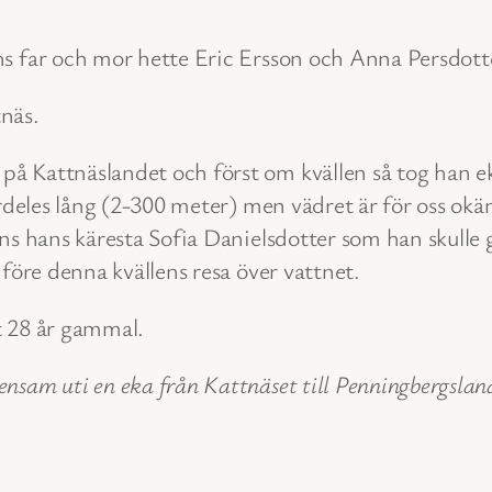
s far och mor hette Eric Ersson och Anna Persdotte
näs.
 Kattnäslandet och först om kvällen så tog han eka
ärdeles lång (2-300 meter) men vädret är för oss okä
ns hans käresta Sofia Danielsdotter som han skulle 
 före denna kvällens resa över vattnet.
t 28 år gammal.
sam uti en eka från Kattnäset till Penningbergslande