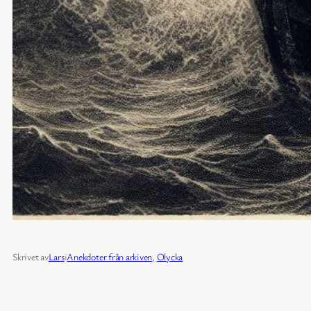
Skrivet av
Lars
i
Anekdoter från arkiven
, 
Olycka