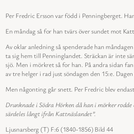
Per Fredric Ersson var född i Penningberget. Han
En måndag så for han tvärs över sundet mot Katt
Av oklar anledning så spenderade han måndagen på
ta sig hem till Penninglandet. Sträckan är inte s
sjö. Men i mörkret så for han. På andra sidan fan
av tre helger i rad just söndagen den 15:e. Dagen
Men någonting går snett. Per Fredric blev endas
Drunknade i Södra Hörken då han i mörker rodde en
särdeles långt ifrån Kattnäslandet”.
Ljusnarsberg (T) F:6 (1840-1856) Bild 44