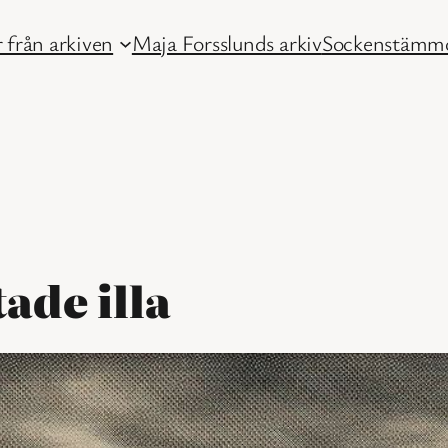
 från arkiven
Maja Forsslunds arkiv
Sockenstämmo
ade illa