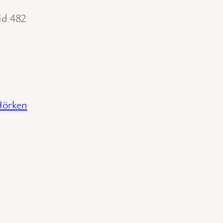
id 482
Hörken