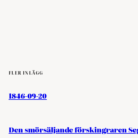
FLER INLÄGG
1846-09-20
Den smörsäljande förskingraren S