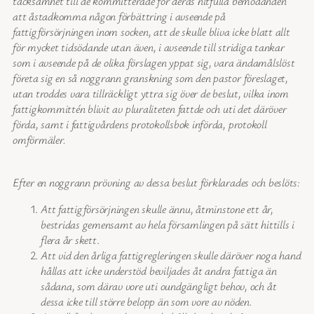
tacksamhet till de kommittérade för deras nitfulla bemödanden
att åstadkomma någon förbättring i avseende på
fattigförsörjningen inom socken, att de skulle bliva icke blatt allt
för mycket tidsödande utan även, i avseende till stridiga tankar
som i avseende på de olika förslagen yppat sig, vara ändamålslöst
företa sig en så noggrann granskning som den pastor föreslaget,
utan troddes vara tillräckligt yttra sig över de beslut, vilka inom
fattigkommittén blivit av pluraliteten fattde och uti det däröver
förda, samt i fattigvårdens protokollsbok införda, protokoll
omförmäler.
Efter en noggrann prövning av dessa beslut förklarades och beslöts:
Att fattigförsörjningen skulle ännu, åtminstone ett år,
bestridas gemensamt av hela församlingen på sätt hittills i
flera år skett
.
Att vid den årliga fattigregleringen skulle däröver noga hand
hållas att icke understöd beviljades åt andra fattiga än
sådana, som därav vore uti oundgängligt behov, och åt
dessa icke till större belopp än som vore av nöden.