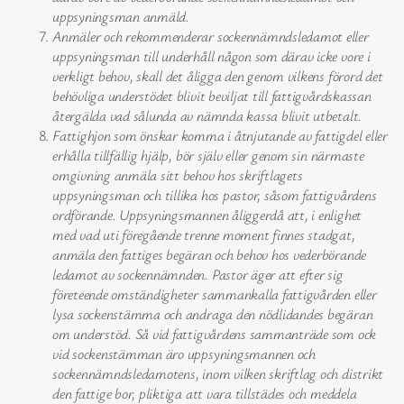
uppsyningsman anmäld.
Anmäler och rekommenderar sockennämndsledamot eller
uppsyningsman till underhåll någon som därav icke vore i
verkligt behov, skall det åligga den genom vilkens förord det
behövliga understödet blivit beviljat till fattigvårdskassan
återgälda vad sålunda av nämnda kassa blivit utbetalt.
Fattighjon som önskar komma i åtnjutande av fattigdel eller
erhålla tillfällig hjälp, bör själv eller genom sin närmaste
omgivning anmäla sitt behov hos skriftlagets
uppsyningsman och tillika hos pastor, såsom fattigvårdens
ordförande. Uppsyningsmannen åliggerdå att, i enlighet
med vad uti föregående trenne moment finnes stadgat,
anmäla den fattiges begäran och behov hos vederbörande
ledamot av sockennämnden. Pastor äger att efter sig
företeende omständigheter sammankalla fattigvården eller
lysa sockenstämma och andraga den nödlidandes begäran
om understöd. Så vid fattigvårdens sammanträde som ock
vid sockenstämman äro uppsyningsmannen och
sockennämndsledamotens, inom vilken skriftlag och distrikt
den fattige bor, pliktiga att vara tillstädes och meddela