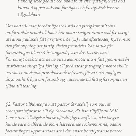
tillhörigheter genast och vilka först efter fattighjonets död
kunna å öppen auktion försäljas och fattigvårdskassan
tillgodokom
Om vad sålunda förnämligaste i stöd av fattigkommitténs
omförmälda protokoll blivit här ovan stadgat jämte vad för övrigt
uti ännu gällande fattigreglemente (…) i allo efterlevdes, hyste man
den förhoppning att fattigvården framdeles icke skulle för
församlingen bliva så betungande, som den hittills varit.
För övrigt beslöts att de av vissa ledamöter inom fattigkommittén
utarbetade skriftliga förslag till förändrat fattigreglemente skulle
vid slutet av denna protokollsbok infästas, för att vid möjligen
ånyo väckt fråga om förändring i avseende på fattigförsörjningen
tjäna till ledning.
§2. Pastor tillkännagav att pastor Strandell, som vunnit
transportbefordran till By Sacellanie, dit han tillfölje av M.V
Consistorii tillsägelse borde ofördröjligen avflytta, icke längre
kunde vara ordförande inom härvarande sockennämnd, vadan
församlingen uppmanades att i den snart bortflyttande pastor