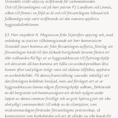
Strandells ställe välja ny ordförande för sockennämnden.
Och till församlingens val på herr patron P.J Lundbom vid Lövnäs,
vilken till förene i en följd av år och till församlingens båtnad och
fullkomliga nöje varit ordförande uti den numera upplösta
byggnadsdirektionen.
§3. Herr inspektör A. Magnusson från Stjärnfors uppsteg och, med
anledning av pastors tillkännagivande att herr komminister
Strandell snart komma att från församlingen avflytta, föreslog att
församlingen borde till den älskade bortgående läraren förära ett
eller tvåhundra Rd Rgs ut ur byggnadskassan till flyttningshjälp
och dessutom då han komma att hålla sin avskedspredikan låta
honom efter vad plägar övligt vara vid sådana tillfällen, uppbära
en avskedskollekt. På denna framställning svarades enhälligt att
den föreslagna kollekten beviljad; men vad förslaget att ut ur
byggnadskassan lämna någon flyttningshjälp vidkom, förklarade
en del bergsmän och hemmansägare att de helt nyligen under
loppet av denna sommar frivilligt och av gott hjärta gjort ett icke
obetydligt sammanskott till inköp av de silverpjäser, som
midsommardagen förärades församlingens prästerskap, så
komminister som kyrkoherden och att de således nu icke kunde för