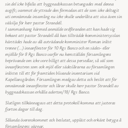
sin del icke bifalla att byggnadskassan betungades med denna
avgift; varemot de yttrade den förmodan att de som icke deltagit
uti omnämnda insamling nu icke skulle underlåta att visa även sin
välvilja för herr pastor Strandell.
I sammanhang härmed anmälde ordföranden att han hade sig
bekant att pastor Strandell då han tillträdde komministersysslan
härstädes hade av då avträdande komminister Roman inlöst
trenne (…) innanfönster för 10 Rgs Banco och en sädes- eller
mjöllår för 8 Rgs Banco varför nu hemställdes församlingens
beprövande om icke vore billigt att dessa persedlar, så väl som
innanfönstren som ock mjöl eller sädeslårarna av församlingen
inlöstes till ett för framtiden blivande inventarium vid
Kapellansgården. Församlingen medgav detta och beslöt att för
omnämnde innanfönster och lårar skulle herr pastor Strandell av
byggnadskassan erhålla aderton/18/ Rgs Banco.
Slutligen tillkännagavs att detta protokoll komma att justeras
fjorton dagar till dag.
Sålunda överenskommet och beslutat, uppläst och erkänt betyga å
församlingens vägnar,