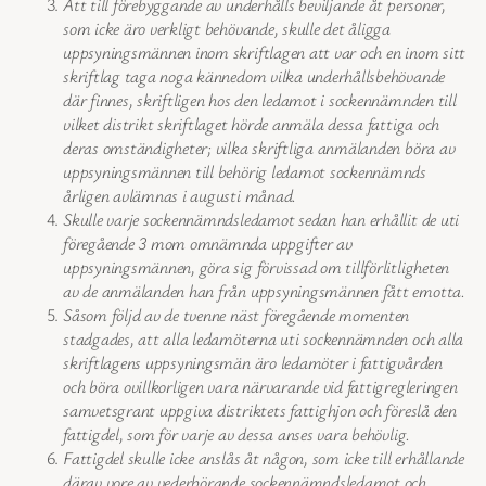
Att till förebyggande av underhålls beviljande åt personer,
som icke äro verkligt behövande, skulle det åligga
uppsyningsmännen inom skriftlagen att var och en inom sitt
skriftlag taga noga kännedom vilka underhållsbehövande
där finnes, skriftligen hos den ledamot i sockennämnden till
vilket distrikt skriftlaget hörde anmäla dessa fattiga och
deras omständigheter; vilka skriftliga anmälanden böra av
uppsyningsmännen till behörig ledamot sockennämnds
årligen avlämnas i augusti månad.
Skulle varje sockennämndsledamot sedan han erhållit de uti
föregående 3 mom omnämnda uppgifter av
uppsyningsmännen, göra sig förvissad om tillförlitligheten
av de anmälanden han från uppsyningsmännen fått emotta.
Såsom följd av de tvenne näst föregående momenten
stadgades, att alla ledamöterna uti sockennämnden och alla
skriftlagens uppsyningsmän äro ledamöter i fattigvården
och böra ovillkorligen vara närvarande vid fattigregleringen
samvetsgrant uppgiva distriktets fattighjon och föreslå den
fattigdel, som för varje av dessa anses vara behövlig.
Fattigdel skulle icke anslås åt någon, som icke till erhållande
därav vore av vederbörande sockennämndsledamot och