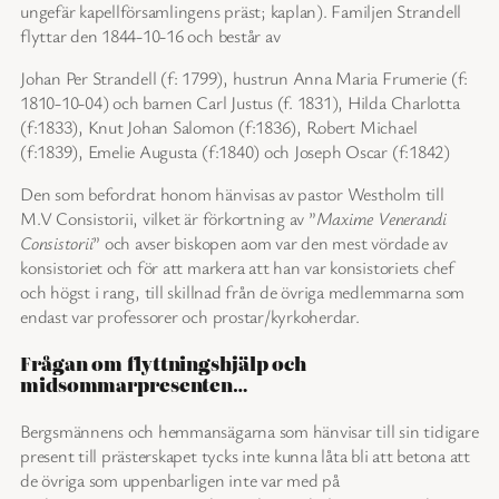
ungefär kapellförsamlingens präst; kaplan). Familjen Strandell
flyttar den 1844-10-16 och består av
Johan Per Strandell (f: 1799), hustrun Anna Maria Frumerie (f:
1810-10-04) och barnen Carl Justus (f. 1831), Hilda Charlotta
(f:1833), Knut Johan Salomon (f:1836), Robert Michael
(f:1839), Emelie Augusta (f:1840) och Joseph Oscar (f:1842)
Den som befordrat honom hänvisas av pastor Westholm till
M.V Consistorii, vilket är förkortning av ”
Maxime Venerandi
Consistorii
” och avser biskopen aom var den mest vördade av
konsistoriet och för att markera att han var konsistoriets chef
och högst i rang, till skillnad från de övriga medlemmarna som
endast var professorer och prostar/kyrkoherdar.
Frågan om flyttningshjälp och
midsommarpresenten…
Bergsmännens och hemmansägarna som hänvisar till sin tidigare
present till prästerskapet tycks inte kunna låta bli att betona att
de övriga som uppenbarligen inte var med på