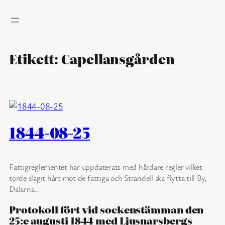
Hoppa
till
innehåll
Etikett:
Capellansgården
1844-08-25
Fattigreglementet har uppdaterats med hårdare regler vilket
torde slagit hårt mot de fattiga och Strandell ska flytta till By,
Dalarna…
Protokoll fört vid sockenstämman den
25:e augusti 1844 med Ljusnarsbergs