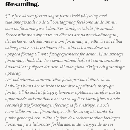
församling.
§1. Efter därom fjorton dagar förut skedd pålysning med
tillkännagivande av de till överläggning förekommande ämnen
voro nu församlingens ledamöter tämligen talrikt församlade.
Sockenstämman öppnades nu därmed att pastor tillkännagav ,
det de herrar och ledamöter inom församlingen, vilka å sist hållna
valborgsmäss sockenstömma blev valda och anmodade att
uppgöra förslag till nytt fattigreglemente för denna, Ljusnarsbergs
församling, hade den 7:e i denna månad haft sitt sammanträde i
ändamål att fullgöra det dem sålunda givna viktiga och grannlaga
uppdrag.
Det vid nämnda sammanträde förda protokoll jämte de av
åtskilliga bland kommitténs ledamöter upprättade skriftliga
förslag till förändrat fattigreglementer upplästes; varefter pastor
uppmanade sockenmännen att yttra sig över lämpligheten av de
rörande fattigförsörjningen föreslagna förändringarna och
hemställde om icke församlingen ville företa sig att punkt för
punkt genomgå och utlåta sig över de utarbetade olika förslagen.
Församlingens ledamöter förklarade, under betygande av sin