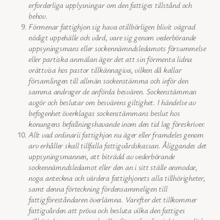
erforderliga upplysningar om den fattiges tillstånd och
behov.
Förmenar fattighjon sig hava otillbörligen blivit vägrad
nödigt uppehälle och vård, vare sig genom vederbörande
uppsyningsmans eller sockennämndsledamots försummelse
eller partiska anmälan äger det att sin förmenta lidna
orättvisa hos pastor tillkännagiva, vilken då kallar
församlingen till allmän sockenstämma och inför den
samma andrager de anförda besvären. Sockenstämman
avgör och beslutar om besvärens giltighet. I händelse av
befogenhet överklagas sockenstämmans beslut hos
konungens befallningshavande inom den tid lag föreskriver.
Allt vad ordinarii fattighjon nu äger eller framdeles genom
arv erhåller skall tillfalla fattigvårdskassan. Åliggandes det
uppsyningsmannen, att biträdd av vederbörande
sockennämndsledamot eller den an i sitt ställe anmodar,
noga anteckna och värdera fattighjonets alla tillhörigheter,
samt denna förteckning fördensammeligen till
fattigföreståndaren överlämna. Varefter det tillkommer
fattigvården att pröva och besluta vilka den fattiges