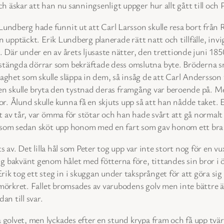
h äskar att han nu sanningsenligt uppger hur allt gått till och 
ndberg hade funnit ut att Carl Larsson skulle resa bort från Räl
tan upptäckt. Erik Lundberg planerade rätt natt och tillfälle, in
got. Där under en av årets ljusaste nätter, den trettionde juni 
ängda dörrar som bekräftade dess omslutna byte. Bröderna smög
aghet som skulle släppa in dem, så insåg de att Carl Andersso
n vägen skulle bryta den tystnad deras framgång var beroende på
r. Ålund skulle kunna få en skjuts upp så att han nådde taket. E
tt av tår, var ömma för stötar och han hade svårt att gå normalt
rna som sedan sköt upp honom med en fart som gav honom ett bra
fts av. Det lilla hål som Peter tog upp var inte stort nog för en
 sig bakvänt genom hålet med fötterna före, tittandes sin bror
Erik tog ett steg in i skuggan under taksprånget för att göra si
a mörkret. Fallet bromsades av varubodens golv men inte bättre ä
an till svar.
golvet, men lyckades efter en stund krypa fram och få upp tvärs