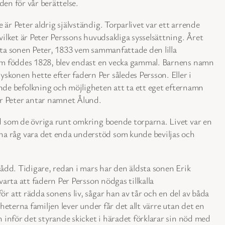
den för vår berättelse.
är Peter aldrig självständig. Torparlivet var ett arrende
vilket är Peter Perssons huvudsakliga sysselsättning. Året
gsta sonen Peter, 1833 vem sammanfattade den lilla
 som föddes 1828, blev endast en vecka gammal. Barnens namn
konen hette efter fadern Per således Persson. Eller i
de befolkning och möjligheten att ta ett eget efternamn
or Peter antar namnet Ålund.
gd som de övriga runt omkring boende torparna. Livet var en
na råg vara det enda understöd som kunde beviljas och
sådd. Tidigare, redan i mars har den äldsta sonen Erik
arta att fadern Per Persson nödgas tillkalla
r att rädda sonens liv, sågar han av tår och en del av båda
heterna familjen lever under får det allt värre utan det en
n inför det styrande skicket i häradet förklarar sin nöd med