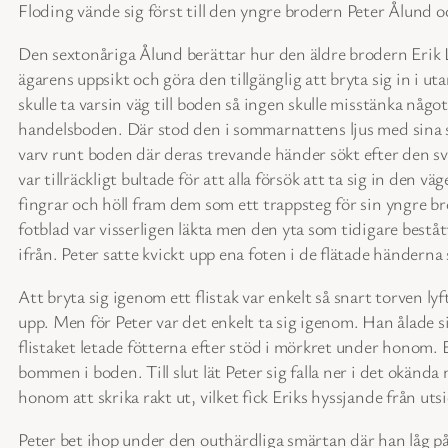
Floding vände sig först till den yngre brodern Peter Ålund oc
Den sextonåriga Ålund berättar hur den äldre brodern Erik Lu
ägarens uppsikt och göra den tillgänglig att bryta sig in i u
skulle ta varsin väg till boden så ingen skulle misstänka nå
handelsboden. Där stod den i sommarnattens ljus med sina st
varv runt boden där deras trevande händer sökt efter den sv
var tillräckligt bultade för att alla försök att ta sig in de
fingrar och höll fram dem som ett trappsteg för sin yngre bro
fotblad var visserligen läkta men den yta som tidigare bestå
ifrån. Peter satte kvickt upp ena foten i de flätade hände
Att bryta sig igenom ett flistak var enkelt så snart torven ly
upp. Men för Peter var det enkelt ta sig igenom. Han ålade
flistaket letade fötterna efter stöd i mörkret under honom. 
bommen i boden. Till slut lät Peter sig falla ner i det okänd
honom att skrika rakt ut, vilket fick Eriks hyssjande från utsid
Peter bet ihop under den outhärdliga smärtan där han låg på 