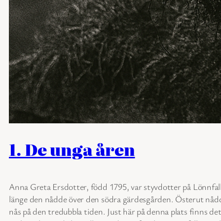
1. De unga åren
Anna Greta Ersdotter, född 1795, var styvdotter på Lönnfall.
länge den nådde över den södra gärdesgården. Österut nådde
nås på den tredubbla tiden. Just här på denna plats finns de