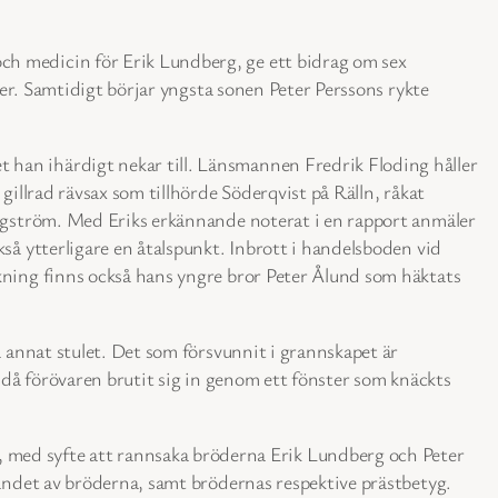
ch medicin för Erik Lundberg, ge ett bidrag om sex
ter. Samtidigt börjar yngsta sonen Peter Perssons rykte
 han ihärdigt nekar till. Länsmannen Fredrik Floding håller
gillrad rävsax som tillhörde Söderqvist på Rälln, råkat
ergström. Med Eriks erkännande noterat i en rapport anmäler
så ytterligare en åtalspunkt. Inbrott i handelsboden vid
akning finns också hans yngre bror Peter Ålund som häktats
å annat stulet. Det som försvunnit i grannskapet är
t då förövaren brutit sig in genom ett fönster som knäckts
med syfte att rannsaka bröderna Erik Lundberg och Peter
tandet av bröderna, samt brödernas respektive prästbetyg.