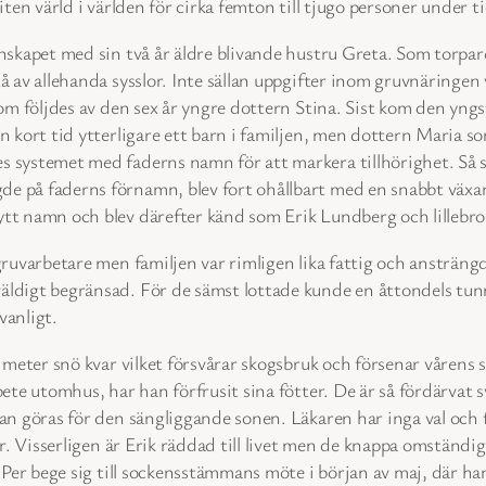
ten värld i världen för cirka femton till tjugo personer under ti
skapet med sin två år äldre blivande hustru Greta. Som torpare 
 av allehanda sysslor. Inte sällan uppgifter inom gruvnäringen 
som följdes av den sex år yngre dottern Stina. Sist kom den yn
en kort tid ytterligare ett barn i familjen, men dottern Maria
 systemet med faderns namn för att markera tillhörighet. Så sys
e på faderns förnamn, blev fort ohållbart med en snabbt växan
ytt namn och blev därefter känd som Erik Lundberg och lillebr
 gruvarbetare men familjen var rimligen lika fattig och ansträn
äldigt begränsad. För de sämst lottade kunde en åttondels tun
vanligt.
v meter snö kvar vilket försvårar skogsbruk och försenar vårens 
ete utomhus, har han förfrusit sina fötter. De är så fördärvat sv
an göras för den sängliggande sonen. Läkaren har inga val och fö
er. Visserligen är Erik räddad till livet men de knappa omständig
 Per bege sig till sockensstämmans möte i början av maj, där ha