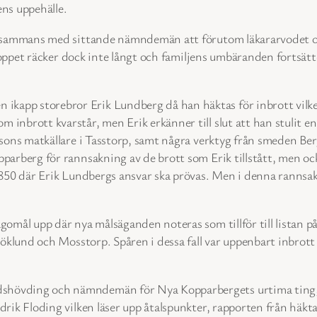
ens uppehälle.
illsammans med sittande nämndemän att förutom läkararvodet o
Beloppet räcker dock inte långt och familjens umbäranden fortsät
app storebror Erik Lundberg då han häktas för inbrott vilket
nbrott kvarstår, men Erik erkänner till slut att han stulit en 
nssons matkällare i Tasstorp, samt några verktyg från smeden B
parberg för rannsakning av de brott som Erik tillstått, men ock
 1850 där Erik Lundbergs ansvar ska prövas. Men i denna ranns
gomål upp där nya målsäganden noteras som tillför till listan p
 Göklund och Mosstorp. Spåren i dessa fall var uppenbart inbrot
shövding och nämndemän för Nya Kopparbergets urtima ting, 
edrik Floding vilken läser upp åtalspunkter, rapporten från häk