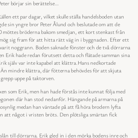
Peter börjar sin berättelse…
len ett par dagar, vilket skulle ställa handelsboden utan
vigde sin yngre bror Peter Ålund och beslutade om att de
1850 möttes bröderna bakom smedjan, ett kort stenkast från
 sig fram för att hitta rätt väg in i byggnaden. Efter ett
n varit noggrann. Boden saknade fönster och de två dörrarna
. Men Erik hade redan förutsett detta och flätade samman sina
rik själv var inte kapabel att klättra.Hans nedkortade
 Än mindre klättra, där fötterna behövdes för att skjuta
 grepp uppe på taktorven.
 vuxen som Erik, men han hade förstås inte kunnat följa med
 i ögonen där han stod nedanför. Hängande på armarna på
g osynlig medan han väntade på att få höra brodern lyfta
n att något i vristen bröts. Den plötsliga smärtan fick
lån till dörrarna. Erik gled in i den mörka bodens inre och