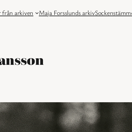
 från arkiven
Maja Forsslunds arkiv
Sockenstämmo
Jansson