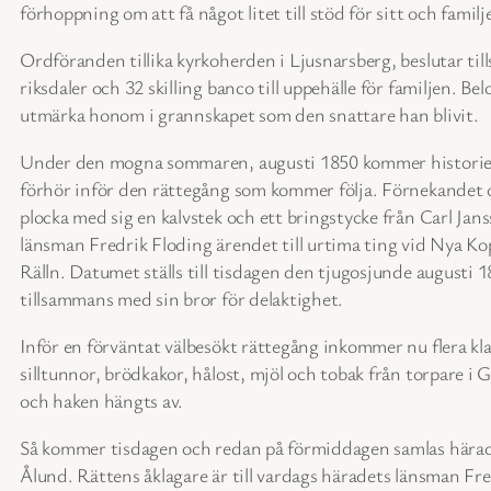
förhoppning om att få något litet till stöd för sitt och familj
Ordföranden tillika kyrkoherden i Ljusnarsberg, beslutar t
riksdaler och 32 skilling banco till uppehälle för familjen. 
utmärka honom i grannskapet som den snattare han blivit.
Under den mogna sommaren, augusti 1850 kommer historien ik
förhör inför den rättegång som kommer följa. Förnekandet om i
plocka med sig en kalvstek och ett bringstycke från Carl Ja
länsman Fredrik Floding ärendet till urtima ting vid Nya Kop
Rälln. Datumet ställs till tisdagen den tjugosjunde augusti
tillsammans med sin bror för delaktighet.
Inför en förväntat välbesökt rättegång inkommer nu flera kla
silltunnor, brödkakor, hålost, mjöl och tobak från torpare i
och haken hängts av.
Så kommer tisdagen och redan på förmiddagen samlas härad
Ålund. Rättens åklagare är till vardags häradets länsman Fr