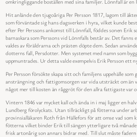
omkringliggande boställen med sina familjer. Lönnfall är en li
Hit anlände den tjugoåriga Per Persson 1817, lagom till äkten
som förväntade sig hans dagsverken i hyra, vilket kunde bestå
efter Per Perssons ankomst till Lönnfall, föddes sonen Erik 
barnaskara som Perssons vid Lönnfalls består av. Det fanns 
valdes av föräldrarna och prästen döpte dem. Sedan användes
dotterns fall, Persdotter. Men systemet med namn som byggd
uppmuntrades. Ur detta valde exempelvis Erik Persson ett n
Per Persson försökte skapa sitt och familjens uppehälle som
ansträngning och fattigomsorgen var vida utsträckt om än v
något mer till kosten än råggröt för den allra fattigaste var o
Vintern 1846 var mycket kall och ända in i maj ligger en hal
Lundberg förolyckats. Utan tillräckligt på fötterna under arb
provinsialläkaren Roth från Hällefors för att omse vad som k
fötterna vilket binder Erik till sängen ytterligare två månad
frisk artonårig son annars bidrar med. Till slut måste fadern