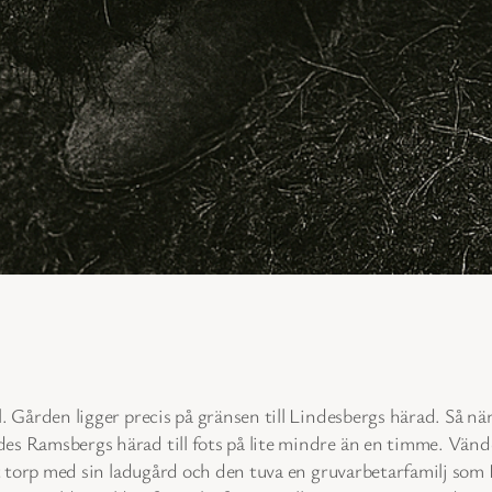
 Gården ligger precis på gränsen till Lindesbergs härad. Så nä
s Ramsbergs härad till fots på lite mindre än en timme. Vände
t torp med sin ladugård och den tuva en gruvarbetarfamilj som 