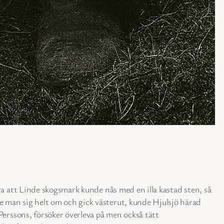
ra att Linde skogsmark kunde nås med en illa kastad sten, så
 man sig helt om och gick västerut, kunde Hjulsjö härad
Perssons, försöker överleva på men också tätt