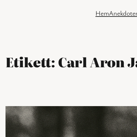
Hoppa
Hem
Anekdoter
till
innehåll
Etikett:
Carl Aron 