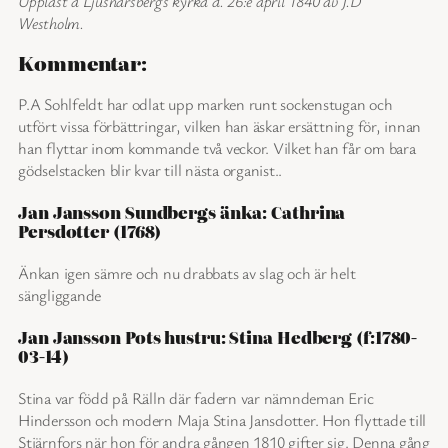
Uppläst å Ljusnarsbergs kyrka d. 26:e april 1840 av J.D
Westholm.
Kommentar:
P.A Sohlfeldt har odlat upp marken runt sockenstugan och
utfört vissa förbättringar, vilken han äskar ersättning för, innan
han flyttar inom kommande två veckor. Vilket han får om bara
gödselstacken blir kvar till nästa organist..
Jan Jansson Sundbergs änka: Cathrina
Persdotter (1768)
Änkan igen sämre och nu drabbats av slag och är helt
sängliggande
Jan Jansson Pots hustru: Stina Hedberg (f:1780-
03-14)
Stina var född på Rälln där fadern var nämndeman Eric
Hindersson och modern Maja Stina Jansdotter. Hon flyttade till
Stjärnfors när hon för andra gången 1810 gifter sig. Denna gång