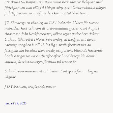
att skriva till hospitalssysslomannen herr kamrer Bellqvist med
förfrågan om han ville gå i författning att i Örebro vidtala någon
pålitlig person, som avföra dess kvinnor till Vadstena.
§2. Föredrogs en räkning av C.E Lindström i Nora för tvenne
månaders kost och rum åt brännskadade gossen Carl August
Andersson från Krokforskvarn, vilken legat under herr doktor
Dahlins läkarvård i Nora. Församlingen medgav att denna
räkning uppgående till 18 Rd Rgs, skulle förskottsvis av
fattigkassan betalas: men ansåg att gossens blivande husbonde
borde när gossen vore arbetsför efter hand återgälda denna
summa; återbetalningen fördelad på trenne år.
Sålunda överenskommet och beslutat intyga å församlingens
vägnar
J.D Westholm, ordförande pastor
januari 27, 2025