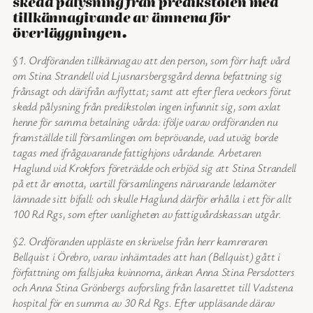
skedd pålysning från predikstolen med
tillkännagivande av ämnena för
överläggningen.
§1. Ordföranden tillkännagav att den person, som förr haft vård
om Stina Strandell vid Ljusnarsbergsgård denna befattning sig
frånsagt och därifrån avflyttat; samt att efter flera veckors förut
skedd pålysning från predikstolen ingen infunnit sig, som axlat
henne för samma betalning vårda: ifölje varav ordföranden nu
framställde till församlingen om beprövande, vad utväg borde
tagas med ifrågavarande fattighjons vårdande. Arbetaren
Haglund vid Krokfors företrädde och erbjöd sig att Stina Strandell
på ett år emotta, vartill församlingens närvarande ledamöter
lämnade sitt bifall: och skulle Haglund därför erhålla i ett för allt
100 Rd Rgs, som efter vanligheten av fattigvårdskassan utgår.
§2. Ordföranden uppläste en skrivelse från herr kamreraren
Bellquist i Örebro, varav inhämtades att han (Bellquist) gått i
författning om fallsjuka kvinnorna, änkan Anna Stina Persdotters
och Anna Stina Grönbergs avforsling från lasarettet till Vadstena
hospital för en summa av 30 Rd Rgs. Efter uppläsande därav