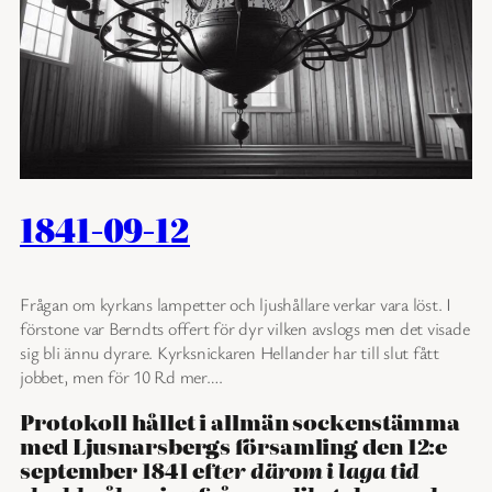
1841-09-12
Frågan om kyrkans lampetter och ljushållare verkar vara löst. I
förstone var Berndts offert för dyr vilken avslogs men det visade
sig bli ännu dyrare. Kyrksnickaren Hellander har till slut fått
jobbet, men för 10 Rd mer….
Protokoll hållet i allmän sockenstämma
med Ljusnarsbergs församling den 12:e
september 1841 ef
ter därom i laga tid