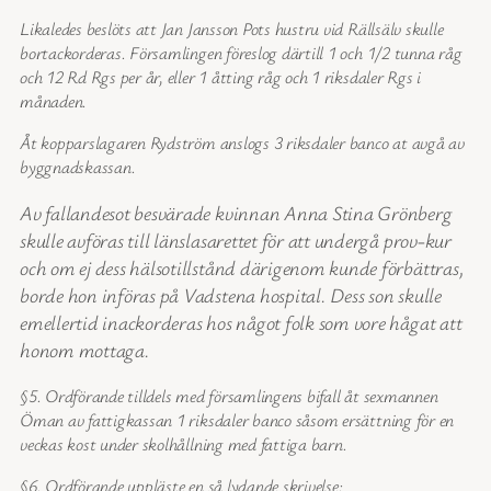
Likaledes beslöts att Jan Jansson Pots hustru vid Rällsälv skulle
bortackorderas. Församlingen föreslog därtill 1 och 1/2 tunna råg
och 12 Rd Rgs per år, eller 1 åtting råg och 1 riksdaler Rgs i
månaden.
Åt kopparslagaren Rydström anslogs 3 riksdaler banco at avgå av
byggnadskassan.
Av fallandesot besvärade kvinnan Anna Stina Grönberg
skulle avföras till länslasarettet för att undergå prov-kur
och om ej dess hälsotillstånd därigenom kunde förbättras,
borde hon införas på Vadstena hospital. Dess son skulle
emellertid inackorderas hos något folk som vore hågat att
honom mottaga.
§5. Ordförande tilldels med församlingens bifall åt sexmannen
Öman av fattigkassan 1 riksdaler banco såsom ersättning för en
veckas kost under skolhållning med fattiga barn.
§6. Ordförande uppläste en så lydande skrivelse: