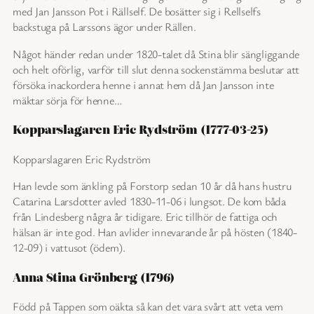
med Jan Jansson Pot i Rällself. De bosätter sig i Rellselfs
backstuga på Larssons ägor under Rällen.
Något händer redan under 1820-talet då Stina blir sängliggande
och helt oförlig, varför till slut denna sockenstämma beslutar att
försöka inackordera henne i annat hem då Jan Jansson inte
mäktar sörja för henne…
Kopparslagaren Eric Rydström (1777-03-25)
Kopparslagaren Eric Rydström
Han levde som änkling på Forstorp sedan 10 år då hans hustru
Catarina Larsdotter avled 1830-11-06 i lungsot. De kom båda
från Lindesberg några år tidigare. Eric tillhör de fattiga och
hälsan är inte god. Han avlider innevarande år på hösten (1840-
12-09) i vattusot (ödem).
Anna Stina Grönberg (1796)
Född på Tappen som oäkta så kan det vara svårt att veta vem