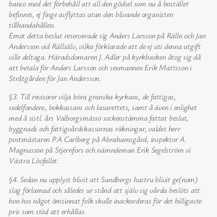
banco med det förbehåll att all den gödsel som nu å bostället
befinnes, ej finge avflyttas utan den blivande organisten
tillhandahållen.
Emot detta beslut reserverade sig Anders Larsson på Rälln och Jan
Andersson vid Rällsälv, vilka förklarade att de ej uti denna utgift
ville deltaga. Häradsdomaren J. Adler på kyrkbacken åtog sig då
att betala för Anders Larsson och sexmannen Erik Mattsson i
Stråtgården för Jan Andersson.
§3. Till revisorer vilja böra granska kyrkans, de fattigas,
sedelfondens, bokkassans och lasarettets, samt å även i enlighet
med å sistl. års Valborgsmässo sockenstämma fattat beslut,
byggnads och fattigvårdskassornas räkningar, valdes herr
postmästaren P.A Carlberg på Abrahamsgård, inspektor A.
Magnusson på Stjernfors och nämndeman Erik Segelström vi
Västra Lövfallet.
§4. Sedan nu upplyst blivit att Sundbergs hustru blivit ge(nom)
slag förlamad och således ur stånd att själv sig vårda beslöts att
hon hos något ömsinnat folk skulle inackorderas för det billigaste
pris som stöd att erhållas.