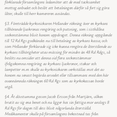
förklarade församlingens ledamöter att de med tacksamhet
mottog anbudet och beslöt att betalningen därför så fort sig göra
låter, skulle till herr kamereren avsändas.
§3. Företrädde kyrksnickaren Hellander räkning över en kyrkans
tillhörande ljuskronas rengöring och putsning, som i sisthållna
sockenstämma blivit honom uppdraget. Denna räkning uppgående
till 12 Rd Rgs godkändes nu till betalning av kyrkans kassa; och
som Hellander förklarade sig icke kunna rengöra de återstående av
kyrkans tillhörigheter utav mässing för mindre än 48 Rd Rdgs, så
beslöts nu omsider att denna vid flera sockenstämmar
ifrågakomna rengöring av kyrkans ljuskronor, stakar och
lampetter m.m skulle av kyrksnickaren verkställas mot det av
honom nu senast begärda arvodet eller tillsammans med den här
ovannämnda räkningen 60 Rd Rgs som av kyrkokassan borde
utgå.
§4. Åt dövstumma gossen Jacob Ersson från Martjärn, vilken
brutit av sig ena benet och nu ligger hos sin fattiga mor anslogs 8
Rd Rgs för dagen till dess blivit någorlunda återställd.
Medikamenter skulle på församlingens bekostnad tas från