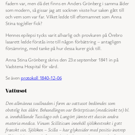
fadern var, men då det finns en Anders Grönberg i samma ålder
som modern, så gissar jag att socknen visste hur saken gått till
och vem som var far. Vilket ledde till efternamnet som Anna
Stina tog/eller fick?
Hennes epilepsi tycks varit allvarlig och provkuren på Örebro
lasarett ledde förstås inte till någon förbättring – antagligen
försämring, med tanke på hur dessa kurer gick till.
Anna Stina Grönberg skrivs den 23:e september 1841 in på
Vadstena Hospital för vård.
Se även
protokoll 1840-12-06
Vattusot
Den allmänna svullnaden i form av vattusot bedömdes som
obotelig hos äldre. Behandlingen var Bröstptisan (medicinskt te) bl.
a. innehållande Tussilago och Lungört jämte ett dussin andra
materia medica. Vinum Scilliticum innehöll sjölökextrakt i gott
franskt vin. Sjölöken – Scilla – har glykosider med positiv inotrop