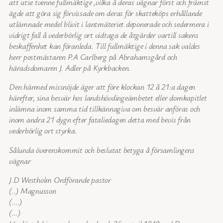
att utse tvenne fullmäktige ,vilka å deras vägnar först och främst
ägde att göra sig förvissade om deras för skatteköps erhållande
utlämnade medel blivit i lantmäteriet deponerade och sedermera i
vidrigt fall å vederbörlig ort vidtaga de åtgärder vartill sakens
beskaffenhet kan föranleda. Till fullmäktige i denna sak valdes
herr postmästaren P.A Carlberg på Abrahamsgård och
häradsdomaren J. Adler på Kyrkbacken.
Den härmed missnöjde äger att före klockan 12 å 21:a dagen
härefter, sina besvär hos landshövdingeämbetet eller domkapitlet
inlämna inom samma tid tillkännagiva om besvär anföras och
inom andra 21 dygn efter fataliedagen detta med bevis från
vederbörlig ort styrka.
Sålunda överenskommit och beslutat betyga å församlingens
vägnar
J.D Westholm Ordförande pastor
(..) Magnusson
(….)
(…)