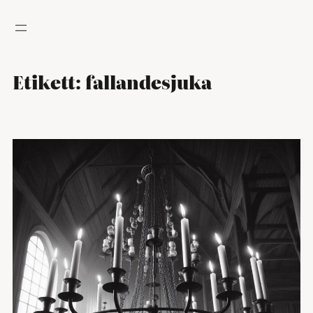
Hoppa
till
innehåll
Etikett:
fallandesjuka