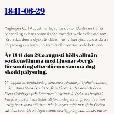
1841-08-29
Ynglingen Carl August har legat hos doktor Dahlin en tid för
behandling av hans brännskador. Vart det skedde eller vad som
förorsakat denna olycka är okänt, men vi kan gissa att det skett i
en garning i en hytta, en kolmila eller motsvarande hett jobb….
År 1841 den 29:e augusti hölls allmän
sockenstämma med Ljusnarsbergs
församling efter därom samma dag
skedd pålysning.
§1. Upplästes landshövdingeämbetets rörande fallsjuka kvinnorna,
änkan Anna Stina Persdotter från Skomakarbäcken och Anna
Stina Grönbergs från Dammen intagande å Vadstena hospital.
Varefter pastor hemställde till församlingens omprövande vilken
utväg borde vidtas för bemälda kvinnors avförande ifrån Örebro
till Vadstena. Efter någon stunds överläggning anmodades pastor