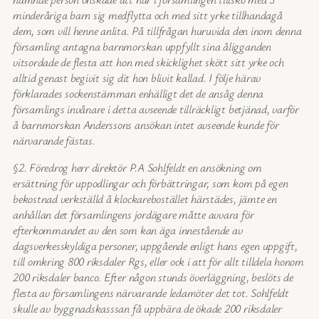
minderåriga barn sig medflytta och med sitt yrke tillhandagå
dem, som vill henne anlita. På tillfrågan huruvida den inom denna
församling antagna barnmorskan uppfyllt sina åligganden
vitsordade de flesta att hon med skicklighet skött sitt yrke och
alltid genast begivit sig dit hon blivit kallad. I följe härav
förklarades sockenstämman enhälligt det de ansåg denna
församlings invånare i detta avseende tillräckligt betjänad, varför
å barnmorskan Anderssons ansökan intet avseende kunde för
närvarande fästas.
§2. Föredrog herr direktör P.A Sohlfeldt en ansökning om
ersättning för uppodlingar och förbättringar, som kom på egen
bekostnad verkställd å klockarebostället härstädes, jämte en
anhållan det församlingens jordägare måtte avvara för
efterkommandet av den som kan äga innestående av
dagsverkesskyldiga personer, uppgående enligt hans egen uppgift,
till omkring 800 riksdaler Rgs, eller ock i att för allt tilldela honom
200 riksdaler banco. Efter någon stunds överläggning, beslöts de
flesta av församlingens närvarande ledamöter det tot. Sohlfeldt
skulle av byggnadskasssan få uppbära de ökade 200 riksdaler