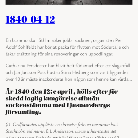
1840-04-12
En barnmorska i Sthlm söker jobb i socknen, organisten Per
Adolf Sohlfeldt har börjat packa för flytten mot Södertälje och
äskar ersättning för sina renoveringar och uppodlingar.
Catharina Persdotter har blivit helt förlamad efter ett slaganfall
och Jan Jansson Pots hustru Stina Hedberg som varit liggande i
över 10 år måste inackorderas hon någon som henne kan vårda…
År 1840 den 12:e april, hölls efter för
skedd laglig kungörelse allmän
sockenstämma med Ljusnarsbergs
församling.
§1. Ordföranden uppläste en skrivelse från en barnmorska i
Stockholm vid namn B.L Andersson, varav inhämtades det
nämnde person önskade att här i församlingen tillsko med 3