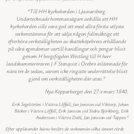
”Till HH kyrkoherden i Ljusnarsberg.
Undertecknade hemmansägare anhålla att HH
kyrkoherden ville vara god att med allra första utlysta
sockenstämma för att välja någon fullmäktige att
efterhöra verkställigheten av skatteköpebrevs erhållande
på våra egendomar vartill handlingar och pengar blivit
genom H bergsfogden Westling till H herr
landskammereraren J.F Stenqvist i Örebro inlämnade för
nära tre år sedan, varom icke ringaste underrättelse blivit
gjord om verkställigheten där utav.”
Nya Kopparberget den 27:e mars 1840.
Erik Segelström i Västra Löffall, Jan Jansson vid Viktorp, Johan
Bäcker i Västra Löffall, Erik Jansson vid Södra Björkberg, Erik
Andersson i Västra Dahl, Jan Jansson vid Tappen.”
Efter uppläsandet härav beslöts de socknemän vilka ämnet rörde