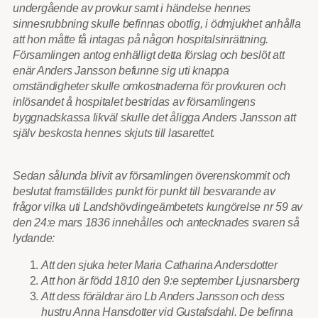
undergående av provkur samt i händelse hennes
sinnesrubbning skulle befinnas obotlig, i ödmjukhet anhålla
att hon måtte få intagas på någon hospitalsinrättning.
Församlingen antog enhälligt detta förslag och beslöt att
enär Anders Jansson befunne sig uti knappa
omständigheter skulle omkostnaderna för provkuren och
inlösandet å hospitalet bestridas av församlingens
byggnadskassa likväl skulle det åligga Anders Jansson att
själv beskosta hennes skjuts till lasarettet.
Sedan sålunda blivit av församlingen överenskommit och
beslutat framställdes punkt för punkt till besvarande av
frågor vilka uti Landshövdingeämbetets kungörelse nr 59 av
den 24:e mars 1836 innehålles och antecknades svaren så
lydande:
Att den sjuka heter Maria Catharina Andersdotter
Att hon är född 1810 den 9:e september Ljusnarsberg
Att dess föräldrar äro Lb Anders Jansson och dess
hustru Anna Hansdotter vid Gustafsdahl. De befinna