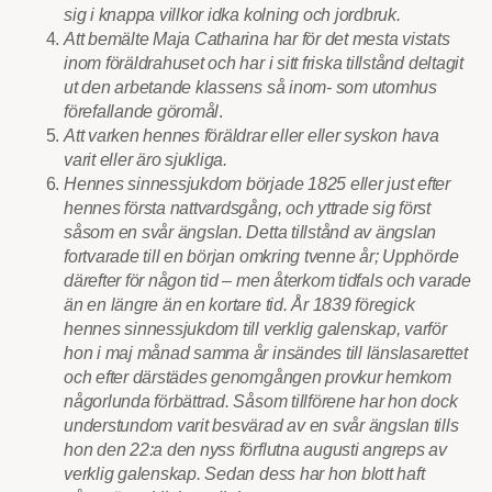
sig i knappa villkor idka kolning och jordbruk.
Att bemälte Maja Catharina har för det mesta vistats
inom föräldrahuset och har i sitt friska tillstånd deltagit
ut den arbetande klassens så inom- som utomhus
förefallande göromål
.
Att varken hennes föräldrar eller eller syskon hava
varit eller äro sjukliga.
Hennes sinnessjukdom började 1825 eller just efter
hennes första nattvardsgång, och yttrade sig först
såsom en svår ängslan. Detta tillstånd av ängslan
fortvarade till en början omkring tvenne år; Upphörde
därefter för någon tid – men återkom tidfals och varade
än en längre än en kortare tid. År 1839 föregick
hennes sinnessjukdom till verklig galenskap, varför
hon i maj månad samma år insändes till länslasarettet
och efter därstädes genomgången provkur hemkom
någorlunda förbättrad. Såsom tillförene har hon dock
understundom varit besvärad av en svår ängslan tills
hon den 22:a den nyss förflutna augusti angreps av
verklig galenskap. Sedan dess har hon blott haft