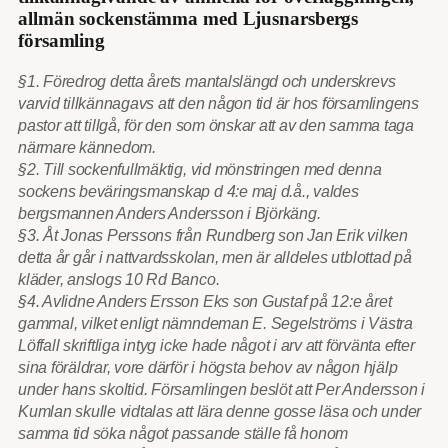
allmän sockenstämma med Ljusnarsbergs
församling
§1. Föredrog detta årets mantalslängd och underskrevs
varvid tillkännagavs att den någon tid är hos församlingens
pastor att tillgå, för den som önskar att av den samma taga
närmare kännedom.
§2. Till sockenfullmäktig, vid mönstringen med denna
sockens beväringsmanskap d 4:e maj d.å., valdes
bergsmannen Anders Andersson i Björkäng.
§3. Åt Jonas Perssons från Rundberg son Jan Erik vilken
detta år går i nattvardsskolan, men är alldeles utblottad på
kläder, anslogs 10 Rd Banco.
§4. Avlidne Anders Ersson Eks son Gustaf på 12:e året
gammal, vilket enligt nämndeman E. Segelströms i Västra
Löffall skriftliga intyg icke hade något i arv att förvänta efter
sina föräldrar, vore därför i högsta behov av någon hjälp
under hans skoltid. Församlingen beslöt att Per Andersson i
Kumlan skulle vidtalas att lära denne gosse läsa och under
samma tid söka något passande ställe få honom