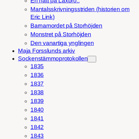
En natt på Laxbro..
Mantalsskrivningsstriden (historien om
Eric Link)
Barnamordet på Storhöjden
Monstret på Storhöjden
Den vanartiga ynglingen
Maja Forsslunds arkiv
Sockenstämmoprotokollen
1835
1836
1837
1838
1839
1840
1841
1842
1843