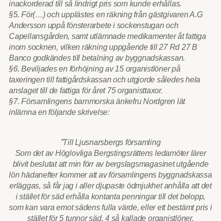
inackorderad till så lindrigt pris som kunde erhållas.
§5. För(…) och upplästes en räkning från gästgivaren A.G
Andersson uppå fönsterarbete i sockenstugan och
Capellansgården, samt utlämnade medikamenter åt fattiga
inom socknen, vilken räkning uppgående till 27 Rd 27 B
Banco godkändes till betalning av byggnadskassan.
§6. Beviljades en förhöjning av 15 organistlöner på
taxeringen till fattigårdskassan och utgjorde således hela
anslaget till de fattiga för året 75 organisttaxor.
§7. Församlingens barnmorska änkefru Nordgren lät
inlämna en följande skrivelse:
”Till Ljusnarsbergs församling
Som det av Höglovliga Bergstingsrättens ledamöter lärer
blivit beslutat att min förr av bergslagsmagasinet utgående
lön hädanefter kommer att av församlingens byggnadskassa
erläggas, så får jag i aller djupaste ödmjukhet anhålla att det
i stället för säd erhålla kontanta penningar till det belopp,
som kan vara emot sädens fulla värde, eller ett bestämt pris i
stället för 5 tunnor säd, 4 så kallade organistlöner.