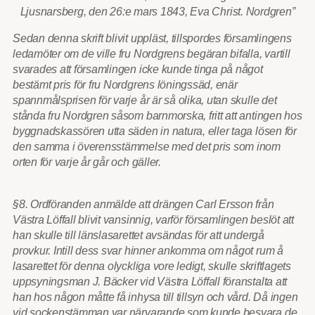
Ljusnarsberg, den 26:e mars 1843, Eva Christ. Nordgren”
Sedan denna skrift blivit uppläst, tillspordes församlingens
ledamöter om de ville fru Nordgrens begäran bifalla, vartill
svarades att församlingen icke kunde tinga på något
bestämt pris för fru Nordgrens löningssäd, enär
spannmålsprisen för varje år är så olika, utan skulle det
stånda fru Nordgren såsom barnmorska, fritt att antingen hos
byggnadskassören utta säden in natura, eller taga lösen för
den samma i överensstämmelse med det pris som inom
orten för varje år går och gäller.
§8. Ordföranden anmälde att drängen Carl Ersson från
Västra Löffall blivit vansinnig, varför församlingen beslöt att
han skulle till länslasarettet avsändas för att undergå
provkur. Intill dess svar hinner ankomma om något rum å
lasarettet för denna olyckliga vore ledigt, skulle skriftlagets
uppsyningsman J. Bäcker vid Västra Löffall föranstalta att
han hos någon måtte få inhysa till tillsyn och vård. Då ingen
vid sockenstämman var närvarande som kunde besvara de