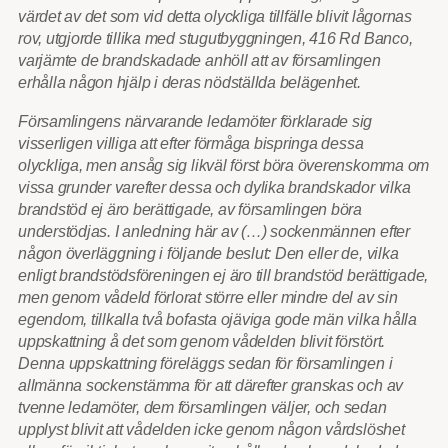
värdet av det som vid detta olyckliga tillfälle blivit lågornas
rov, utgjorde tillika med stugutbyggningen, 416 Rd Banco,
varjämte de brandskadade anhöll att av församlingen
erhålla någon hjälp i deras nödställda belägenhet.
Församlingens närvarande ledamöter förklarade sig
visserligen villiga att efter förmåga bispringa dessa
olyckliga, men ansåg sig likväl först böra överenskomma om
vissa grunder varefter dessa och dylika brandskador vilka
brandstöd ej äro berättigade, av församlingen böra
understödjas. I anledning här av (…) sockenmännen efter
någon överläggning i följande beslut: Den eller de, vilka
enligt brandstödsföreningen ej äro till brandstöd berättigade,
men genom vådeld förlorat större eller mindre del av sin
egendom, tillkalla två bofasta ojäviga gode män vilka hålla
uppskattning å det som genom vådelden blivit förstört.
Denna uppskattning föreläggs sedan för församlingen i
allmänna sockenstämma för att därefter granskas och av
tvenne ledamöter, dem församlingen väljer, och sedan
upplyst blivit att vådelden icke genom någon vårdslöshet