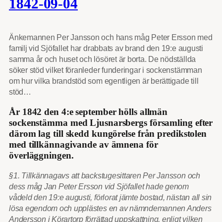
1842-09-04
Änkemannen Per Jansson och hans måg Peter Ersson med
familj vid Sjöfallet har drabbats av brand den 19:e augusti
samma år och huset och lösöret är borta. De nödställda
söker stöd vilket föranleder funderingar i sockenstämman
om hur vilka brandstöd som egentligen är berättigade till
stöd…
År 1842 den 4:e september hölls allmän
sockenstämma med Ljusnarsbergs församling efter
därom lag till skedd kungörelse från predikstolen
med tillkännagivande av ämnena för
överläggningen.
§1. Tillkännagavs att backstugesittaren Per Jansson och
dess måg Jan Peter Ersson vid Sjöfallet hade genom
vådeld den 19:e augusti, förlorat jämte bostad, nästan all sin
lösa egendom och upplästes en av nämndemannen Anders
Andersson i Körartorp förrättad uppskattning, enligt vilken