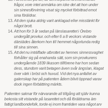
frågor, vore intet anmärka om icke det att hon under
sin sinnesförvirring visat sig mycket förbittrad emot
sina föräldrar.
Att den sjuka aldrig varit anklagad eller misstänkt för
något brott
.
Att hon för 3 år sedan på länslasarettet i Örebro
undergått provkur. och efter 6 a 8 veckors vistande
därstädes återkom hon till hemmet någorlunda redig
till sina sinnen.
Att det nu inträffade utbrottet av hennes sinnessvaghet
förhåller sig på enahanda sätt, som sin provkurens
undergående 1839 likasom tillförene har hon sedan
dess, stundom varit betagen även svår ängslan, klagat
över värk i bröst och huvud. Vid det nya anfallet av
galenskap har på patienten ådern blivit öppnad varav
dock ingen förbättring märkts.
Patienten saknar för närvarande all tillgång att själv kunna
bekosta sitt vistande på lasarettet och då föräldrarna äro
fattigt landbondefolk, torde ej inom framtiden vara något arv