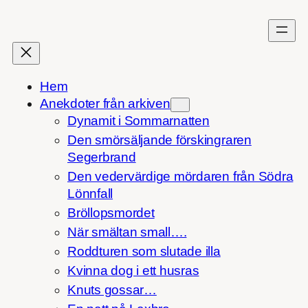
Hoppa
till
innehåll
Hem
Anekdoter från arkiven
Dynamit i Sommarnatten
Den smörsäljande förskingraren
Segerbrand
Den vedervärdige mördaren från Södra
Lönnfall
Bröllopsmordet
När smältan small….
Roddturen som slutade illa
Kvinna dog i ett husras
Knuts gossar…