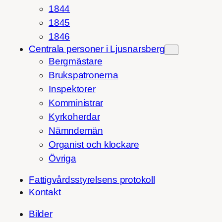
1844
1845
1846
Centrala personer i Ljusnarsberg
Bergmästare
Brukspatronerna
Inspektorer
Komministrar
Kyrkoherdar
Nämndemän
Organist och klockare
Övriga
Fattigvårdsstyrelsens protokoll
Kontakt
Bilder