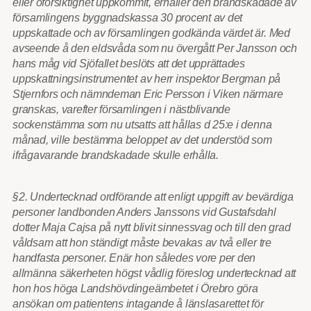
eller oförsiktighet uppkommit, erhåller den brandskadade av
församlingens byggnadskassa 30 procent av det
uppskattade och av församlingen godkända värdet är. Med
avseende å den eldsvåda som nu övergått Per Jansson och
hans måg vid Sjöfallet beslöts att det upprättades
uppskattningsinstrumentet av herr inspektor Bergman på
Stjernfors och nämndeman Eric Persson i Viken närmare
granskas, varefter församlingen i nästblivande
sockenstämma som nu utsatts att hållas d 25:e i denna
månad, ville bestämma beloppet av det understöd som
ifrågavarande brandskadade skulle erhålla.
§2. Undertecknad ordförande att enligt uppgift av bevärdiga
personer landbonden Anders Janssons vid Gustafsdahl
dotter Maja Cajsa på nytt blivit sinnessvag och till den grad
våldsam att hon ständigt måste bevakas av två eller tre
handfasta personer. Enär hon således vore per den
allmänna säkerheten högst vådlig föreslog undertecknad att
hon hos höga Landshövdingeämbetet i Örebro göra
ansökan om patientens intagande å länslasarettet för