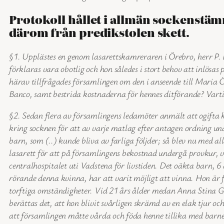
Protokoll hållet i allmän sockenstäm
därom från predikstolen skett.
§1. Upplästes en genom lasarettskamreraren i Örebro, herr P. 
förklaras vara obotlig och hon således i stort behov att inlösas
härav tillfrågades församlingen om den i anseende till Maria Ö
Banco, samt bestrida kostnaderna för hennes ditförande? Varti
§2. Sedan flera av församlingens ledamöter anmält att ogifta 
kring socknen för att av varje matlag efter antagen ordning u
barn, som (..) kunde bliva av farliga följder; så blev nu med 
lasarett för att på församlingens bekostnad undergå provkur, v
centralhospitalet uti Vadstena för livstiden. Det oäkta barn,
rörande denna kvinna, har att varit möjligt att vinna. Hon är
torftiga omständigheter. Vid 21 års ålder medan Anna Stina G
berättas det, att hon blivit svårligen skrämd av en elak tjur o
att församlingen måtte vårda och föda henne tillika med barne