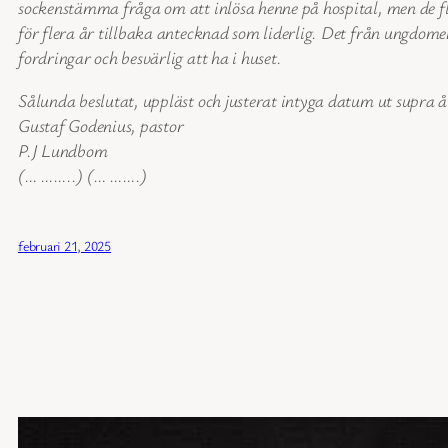
sockenstämma fråga om att inlösa henne på hospital, men de fle
för flera år tillbaka antecknad som liderlig. Det från ungdomen
fordringar och besvärlig att ha i huset.
Sålunda beslutat, uppläst och justerat intyga datum ut supra 
Gustaf Godenius, pastor
P.J Lundbom
(… ……..) (… …….)
februari 21, 2025