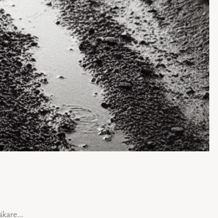
läkare…