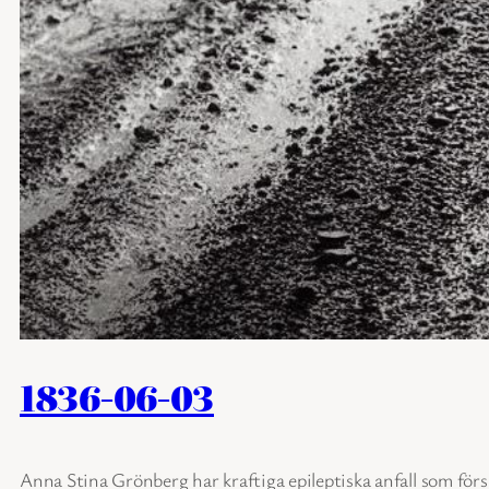
1836-06-03
Anna Stina Grönberg har kraftiga epileptiska anfall som fö