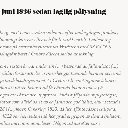
juni 1836 sedan laglig pålysning
berg varit hennes svåra sjukdom, efter undergången provkur,
lkomligt kureras eller och för livstid kvarbli. I anledning
sa henne på centralhospitalet uti Wadstena med 33 Rd 16 S
hövdingeämbetet i Örebro därom skriva ansökning.
om i sexton år var under sin (…) besvärad av fallandesot (…)
r sådan förskräckelse i synnerhet gos havande kvinnor och små
höga landshövdingeämbetet i Örebro till emottagande å länets
 söka att på sin bekostnad få nämnda kvinna inlöst på
ngen att vårda och uppfostra. Endast följande upplysningar,
tter som alltid varit av en jämn och god hälsa, ehuru stadd i
28 i (…)feber. Omkring 1820, då hon tjänte såsom vallpiga,
sot. 1822 var hon sedan i så hög grad angripen av denna sjukdom,
äkta barn som ännu lever. Någon tid därefter var i