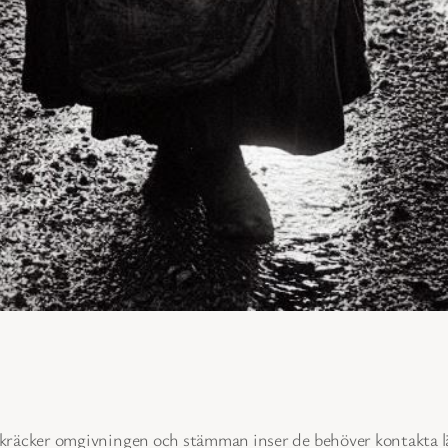
rskräcker omgivningen och stämman inser de behöver kontakta 