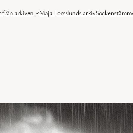
 från arkiven
Maja Forsslunds arkiv
Sockenstämmo