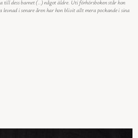
till dess barnet (..) något äldre. Uti förhörsboken står hon
a levnad i senare åren har hon blivit allt mera pockande i sina