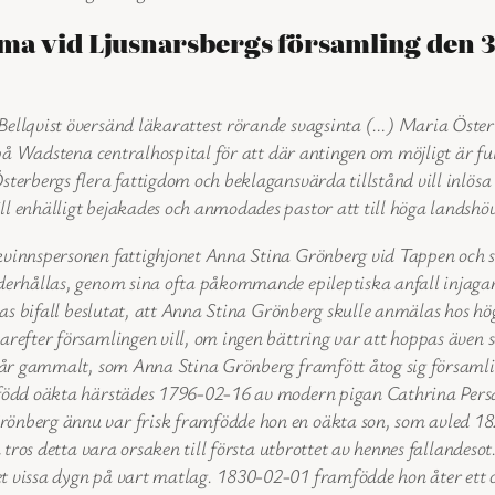
ma vid Ljusnarsbergs församling den 3 
Bellqvist översänd läkarattest rörande svagsinta (…) Maria Öster
 på Wadstena centralhospital för att där antingen om möjligt är ful
sterbergs flera fattigdom och beklagansvärda tillstånd vill inlö
ll enhälligt bejakades och anmodades pastor att till höga lands
kvinnspersonen fattighjonet Anna Stina Grönberg vid Tappen och s
nderhållas, genom sina ofta påkommande epileptiska anfall injaga
allas bifall beslutat, att Anna Stina Grönberg skulle anmälas hos 
arefter församlingen vill, om ingen bättring var att hoppas även
 6 år gammalt, som Anna Stina Grönberg framfött åtog sig församli
 född oäkta härstädes 1796-02-16 av modern pigan Cathrina Persdo
rönberg ännu var frisk framfödde hon en oäkta son, som avled 18
ch tros detta vara orsaken till första utbrottet av hennes fallande
t vissa dygn på vart matlag. 1830-02-01 framfödde hon åter ett o