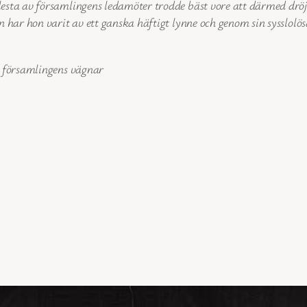
sta av församlingens ledamöter trodde bäst vore att därmed dröja 
 har hon varit av ett ganska häftigt lynne och genom sin sysslolös
å församlingens vägnar