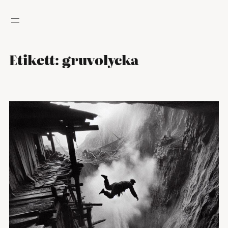
Hoppa
till
innehåll
Etikett:
gruvolycka