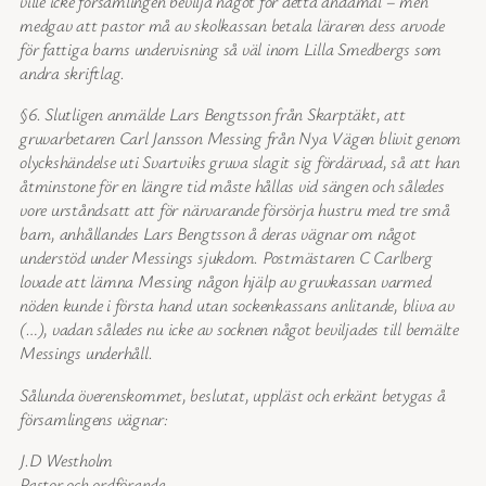
ville icke församlingen bevilja något för detta ändamål – men
medgav att pastor må av skolkassan betala läraren dess arvode
för fattiga barns undervisning så väl inom Lilla Smedbergs som
andra skriftlag.
§6. Slutligen anmälde Lars Bengtsson från Skarptäkt, att
gruvarbetaren Carl Jansson Messing från Nya Vägen blivit genom
olyckshändelse uti Svartviks gruva slagit sig fördärvad, så att han
åtminstone för en längre tid måste hållas vid sängen och således
vore urståndsatt att för närvarande försörja hustru med tre små
barn, anhållandes Lars Bengtsson å deras vägnar om något
understöd under Messings sjukdom. Postmästaren C Carlberg
lovade att lämna Messing någon hjälp av gruvkassan varmed
nöden kunde i första hand utan sockenkassans anlitande, bliva av
(…), vadan således nu icke av socknen något beviljades till bemälte
Messings underhåll.
Sålunda överenskommet, beslutat, uppläst och erkänt betygas å
församlingens vägnar:
J.D Westholm
Pastor och ordförande