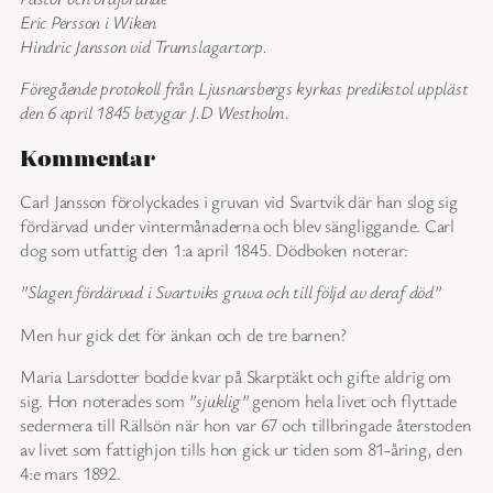
Eric Persson i Wiken
Hindric Jansson vid Trumslagartorp.
Föregående protokoll från Ljusnarsbergs kyrkas predikstol uppläst
den 6 april 1845 betygar J.D Westholm.
Kommentar
Carl Jansson förolyckades i gruvan vid Svartvik där han slog sig
fördärvad under vintermånaderna och blev sängliggande. Carl
dog som utfattig den 1:a april 1845. Dödboken noterar:
”Slagen fördärvad i Svartviks gruva och till följd av deraf död”
Men hur gick det för änkan och de tre barnen?
Maria Larsdotter bodde kvar på Skarptäkt och gifte aldrig om
sig. Hon noterades som
”sjuklig”
genom hela livet och flyttade
sedermera till Rällsön när hon var 67 och tillbringade återstoden
av livet som fattighjon tills hon gick ur tiden som 81-åring, den
4:e mars 1892.