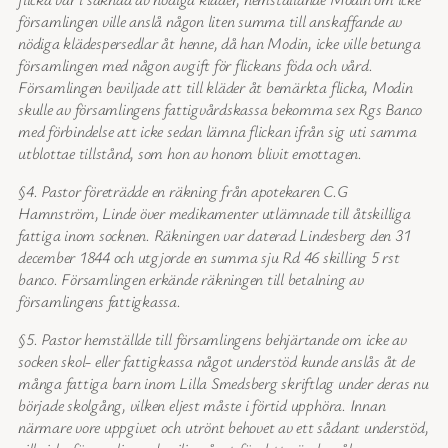
församlingen ville anslå någon liten summa till anskaffande av
nödiga klädespersedlar åt henne, då han Modin, icke ville betunga
församlingen med någon avgift för flickans föda och vård.
Församlingen beviljade att till kläder åt bemärkta flicka, Modin
skulle av församlingens fattigvårdskassa bekomma sex Rgs Banco
med förbindelse att icke sedan lämna flickan ifrån sig uti samma
utblottae tillstånd, som hon av honom blivit emottagen.
§4. Pastor företrädde en räkning från apotekaren C.G
Hamnström, Linde över medikamenter utlämnade till åtskilliga
fattiga inom socknen. Räkningen var daterad Lindesberg den 31
december 1844 och utgjorde en summa sju Rd 46 skilling 5 rst
banco. Församlingen erkände räkningen till betalning av
församlingens fattigkassa.
§5. Pastor hemställde till församlingens behjärtande om icke av
socken skol- eller fattigkassa något understöd kunde anslås åt de
många fattiga barn inom Lilla Smedsberg skriftlag under deras nu
började skolgång, vilken eljest måste i förtid upphöra. Innan
närmare vore uppgivet och utrönt behovet av ett sådant understöd,