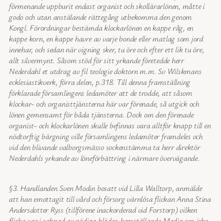
förmenande uppburit endast organist och skollärarlönen, måtte i
godo och utan anstälande rättegång utbekomma den genom
Kongl. Förordningar bestämda klockarlönen en kappe råg, en
kappe korn, en kappe havre av varje bonde eller matlag som jord
innehar, och sedan när vigning sker, tu öre och efter ett lik tu öre,
allt silvermynt. Såsom stöd för sitt yrkande företedde herr
Nederdahl et utdrag av fil teologie doktorn m.m. Sv Wilskmans
ecklesiastikverk, förra delen, p.318. Till denna framställning
förklarade församlingens ledamöter att de trodde, att såsom
klockar- och organisttjänsterna här var förenade, så utgick och
lönen gemensamt för båda tjänsterna. Dock om den förenade
organist- och klockarlönen skulle befinnas vara alltför knapp till en
nödtorftig bärgning ville församlingens ledamöter framdeles och
vid den blivande valborgsmässo sockenstämma ta herr direktör
Nederdahls yrkande av löneförbättring i närmare övervägande.
§3. Handlanden Sven Modin bosatt vid Lilla Walltorp, anmälde
att han emottagit till vård och försorg värnlösa flickan Anna Stina
Andersdotter Ryss (tillförene inackorderad vid Forstorp) vilken
flicka var i saknad av nödiga kläder, hemställande Modin om icke