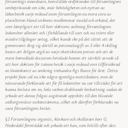
församlings innevånare, hemställde ordföranden till församlingens
ombeprövande om icke, enär behövligheten och nyttan av
läkarbesök varje månad inom församlingen nu mera vora av
pluraliteten bland socknens medlemmar insedd och erkänd, det
vore lämpligast att till herr doktorns avlöning församlingens
ledamöter allmänt och i förhållande till vars och nu större eller
mindre tillgångar antog, vilket kunde ske på det sättet att de
gemensamt åtog sig därtill en personalavgift av 3 eller 4 skilling
banco att årligen utgå av varje skattskriven person och att de
mera bemedlade dessutom betalade honom ett särskilt arvode så
att herr doktorn för tvänne besök i varje månad vore tillförsäkrad
en löneinkomst av omkring trehundra Rgs Banco för året. Detta
projekt fann väl nu icke några egentliga motståndare, men de
närvarande förklarade att för få ledamöter nu var tillstädes för att
kunna besluta om en, hela socken drabbande beskattning vadan de
yrkade att denna frågas avgörande uppsköts till den blivande
valborgsmässo sockenstämma, vilket ock därefter förklarades nu
vara församlingens beslut.
§2 Församlingens organist, klockare och skollärare herr G.
Nederdahl företrädde och yrkade att han, som hittills efter dess