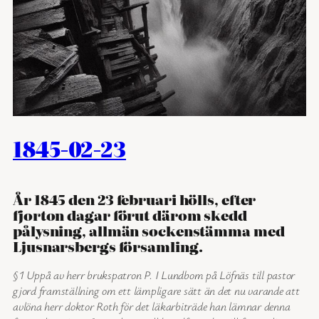
1845-02-23
År 1845 den 23 februari hölls, efter
fjorton dagar förut därom skedd
pålysning, allmän sockenstämma med
Ljusnarsbergs församling.
§1 Uppå av herr brukspatron P. I Lundbom på Löfnäs till pastor
gjord framställning om ett lämpligare sätt än det nu varande att
avlöna herr doktor Roth för det läkarbiträde han lämnar denna