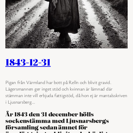
1843-12-31
Pigan från Värmland har bott på Relln och blivit gravid.
Lägersmannen ger inget stöd och kvinnan är lämnad där
stämman inte vill erbjuda fattigstöd, då hon ej är mantalsskriven
i Ljusnarsberg…
År 1843 den 31 december hölls
sockenstämma med Ljusnarsbergs
församling sedan ämnet för