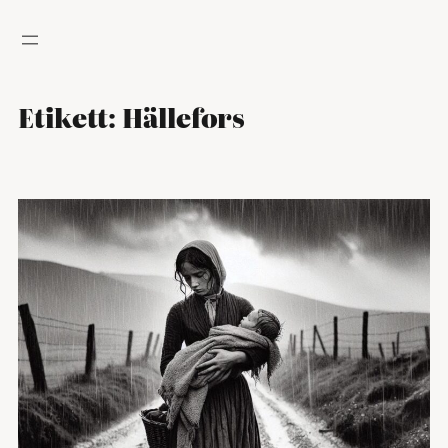
Hoppa
till
innehåll
Etikett:
Hällefors