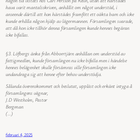
någon tid vistats hos Carl Persson på Relln, utan att härstädes
hava varit mantalsskriven, anhållit om något understöd, i
anseende därtill att hon härstädes framfött ett oäkta barn och icke
kunde erhålla någon hjälp av lägermannen. Församlingen svarade,
att då hon icke tillhör denna församlingen kunde hennes begäran
icke bifallas.
§3. Löfbergs änka från Abborrtjärn anhållan om understöd av
fattigmedlen, kunde församlingen nu icke bifalla men i händelse
hennes belägenhet skulle försämras ville församlingen icke
undandraga sig att henne efter behov understödja.
Sålunda överenskommet och beslutat, uppläst och erkänt intyga å
församlingens vägnar,
J.D Westholm, Pastor
Bergman
(…)
februari 4, 2025