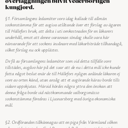
överläggningen blivit vederbörligen
kungjord.
§1. Församlingens ledamöter voro idag kallade till allmän
sockenstämma för att avgiva utlåtande över ett förslag av ägaren
till Hällefors bruk, att delta i uti omkostnaden för en läkarers
underhåll, emot att denne varannan söndag skulle vara här
närvarande för att sockens invånare med läkarbiträde tillhandagå,
vilket förslag nu ock upplästes.
De få av församlingens ledamöter som vid detta tillfälle vore
tillstädes, avgåvo här på det svar att de nu i detta mål icke kunde
fatta något beslut enär de till Hällefors nyligen anlände läkaren ej
vore av orten känd, utan ansåg att et avgörande härav borde tills
vidare uppskjutas. Härvid hördes några yttra den önskan att
denna fråga borde vid nästkommande valborgsmässo
sockenstämma föredras i Ljusnarsberg med övriga ekonomiska
mål.
§2. Ordföranden tillkännagav att en piga från Värmland vilken