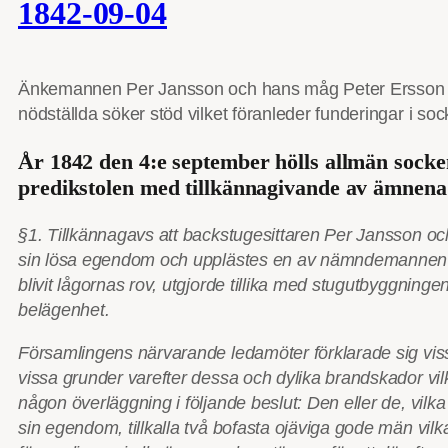
1842-09-04
Änkemannen Per Jansson och hans måg Peter Ersson med 
nödställda söker stöd vilket föranleder funderingar i s
År 1842 den 4:e september hölls allmän socke
predikstolen med tillkännagivande av ämnena
§1. Tillkännagavs att backstugesittaren Per Jansson oc
sin lösa egendom och upplästes en av nämndemannen Ander
blivit lågornas rov, utgjorde tillika med stugutbyggnin
belägenhet.
Församlingens närvarande ledamöter förklarade sig visse
vissa grunder varefter dessa och dylika brandskador vi
någon överläggning i följande beslut: Den eller de, vilk
sin egendom, tillkalla två bofasta ojäviga gode män vil