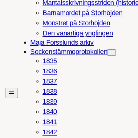
Mantalsskrivningsstriden (histori
Barnamordet på Storhöjden
Monstret på Storhöjden
Den vanartiga ynglingen
Maja Forsslunds arkiv
Sockenstämmoprotokollen
1835
1836
1837
1838
1839
1840
1841
1842