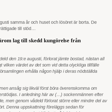
usti samma år och huset och lösöret är borta. De
ättigade till stöd…
rom lag till skedd kungörelse från
ld den 19:e augusti, förlorat jämte bostad, nästan all
lken värdet av det som vid detta olyckliga tillfälle
församlingen erhålla någon hjälp i deras nödställda
a, men ansåg sig likväl först böra överenskomma om
derstödjas. I anledning här av (…) sockenmännen efter
ade, men genom vådeld förlorat större eller mindre del av
tört. Denna uppskattning föreläggs sedan för