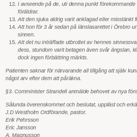
I avseende på de, uti denna punkt förekommande frå
föräldrar.
Att den sjuka aldrig varit anklagad eller misstänkt f
Att hon för 3 år sedan på länslasarettet i Örebro u
sinnen.
Att det nu inträffade utbrottet av hennes sinness
dess, stundom varit betagen även svår ängslan, kla
dock ingen förbättring märkts.
Patienten saknar för närvarande all tillgång att själv ku
något arv efter dem att påräkna.
§3. Comminister Strandell anmälde behovet av nya föns
Sålunda överenskommet och beslutat, uppläst och erkä
J.D Westholm Ordförande, pastor.
Erik Pehrsson
Eric Jansson
A. Magnusson