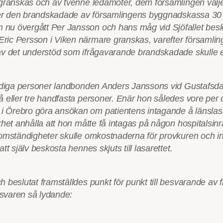
granskas och av tvenne ledamöter, dem församlingen väljer
ller den brandskadade av församlingens byggnadskassa 30
u övergått Per Jansson och hans måg vid Sjöfallet beslö
ic Persson i Viken närmare granskas, varefter församlin
av det understöd som ifrågavarande brandskadade skulle e
diga personer landbonden Anders Janssons vid Gustafsdahl 
 eller tre handfasta personer. Enär hon således vore per
 Örebro göra ansökan om patientens intagande å länslasa
het anhålla att hon måtte få intagas på någon hospitalsinr
omständigheter skulle omkostnaderna för provkuren och in
 själv beskosta hennes skjuts till lasarettet.
 beslutat framställdes punkt för punkt till besvarande av
svaren så lydande: