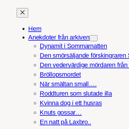
Hoppa
till
innehåll
Hem
Anekdoter från arkiven
Dynamit i Sommarnatten
Den smörsäljande förskingraren
Den vedervärdige mördaren från 
Bröllopsmordet
När smältan small….
Roddturen som slutade illa
Kvinna dog i ett husras
Knuts gossar…
En natt på Laxbro..