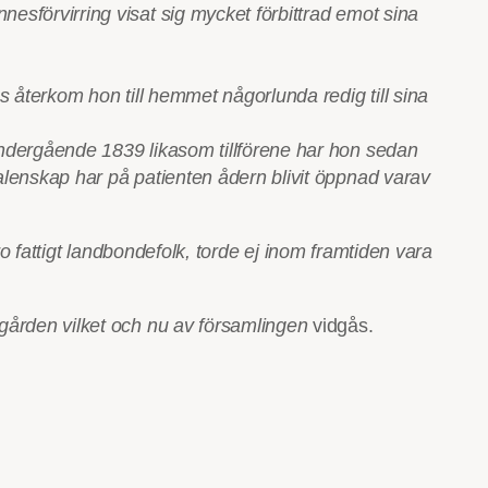
esförvirring visat sig mycket förbittrad emot sina
s återkom hon till hemmet någorlunda redig till sina
undergående 1839 likasom tillförene har hon sedan
alenskap har på patienten ådern blivit öppnad varav
ro fattigt landbondefolk, torde ej inom framtiden vara
gården vilket och nu av församlingen
vidgås.