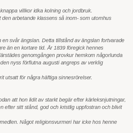
knappa villkor idka kolning och jordbruk.
git ut den arbetande klassens så inom- som utomhus
 en svår ängslan. Detta tillstånd av ängslan fortvarade
gre än en kortare tid. År 1839 föregick hennes
fter därstädes genomgången provkur hemkom någorlunda
den nyss förflutna augusti angreps av verklig
t utsatt för några häftiga sinnesrörelser.
n att hon lidit av starkt begär efter kärleksnjutningar,
 efter sitt stånd, god och kristlig uppfostran och blivit
demedlen. Något religionsvurmeri har icke hos henne