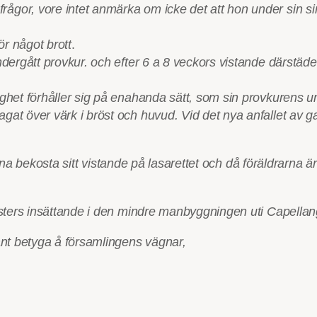
gor, vore intet anmärka om icke det att hon under sin sinn
ör något brott
.
ndergått provkur. och efter 6 a 8 veckors vistande därstäde
vaghet förhåller sig på enahanda sätt, som sin provkurens 
gat över värk i bröst och huvud. Vid det nya anfallet av g
nna bekosta sitt vistande på lasarettet och då föräldrarna ä
ters insättande i den mindre manbyggningen uti Capellan
nt betyga å församlingens vägnar,