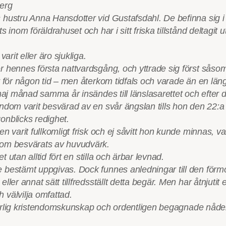
berg
hustru Anna Hansdotter vid Gustafsdahl. De befinna sig i 
s inom föräldrahuset och har i sitt friska tillstånd delta
arit eller äro sjukliga.
 hennes första nattvardsgång, och yttrade sig först såsom
r för någon tid – men återkom tidfals och varade än en län
 i maj månad samma år insändes till länslasarettet och e
ndom varit besvärad av en svår ängslan tills hon den 22:a 
onblicks redighet.
 varit fullkomligt frisk och ej såvitt hon kunde minnas, vari
dom besvärats av huvudvärk.
t utan alltid fört en stilla och ärbar levnad.
bestämt uppgivas. Dock funnes anledningar till den förmoda
er annat sätt tillfredsställt detta begär. Men har åtnjutit en
 välvilja omfattad.
örsvarlig kristendomskunskap och ordentligen begagnade nå