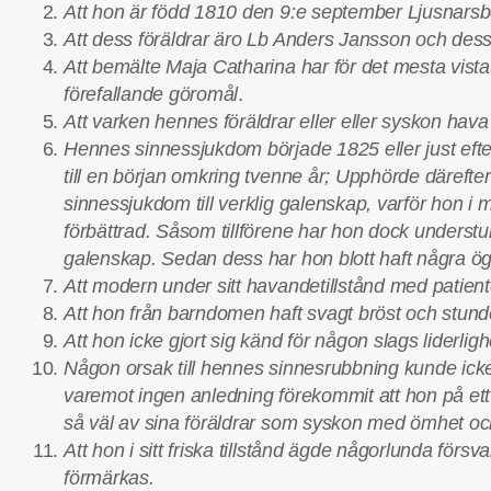
Att hon är född 1810 den 9:e september Ljusnars
Att dess föräldrar äro Lb Anders Jansson och dess 
Att bemälte Maja Catharina har för det mesta vistat
förefallande göromål
.
Att varken hennes föräldrar eller eller syskon hava v
Hennes sinnessjukdom började 1825 eller just efter
till en början omkring tvenne år; Upphörde därefte
sinnessjukdom till verklig galenskap, varför hon
förbättrad. Såsom tillförene har hon dock understu
galenskap. Sedan dess har hon blott haft några ög
Att modern under sitt havandetillstånd med patienten
Att hon från barndomen haft svagt bröst och stun
Att hon icke gjort sig känd för någon slags liderlighe
Någon orsak till hennes sinnesrubbning kunde icke 
varemot ingen anledning förekommit att hon på ett ell
så väl av sina föräldrar som syskon med ömhet och
Att hon i sitt friska tillstånd ägde någorlunda f
förmärkas.