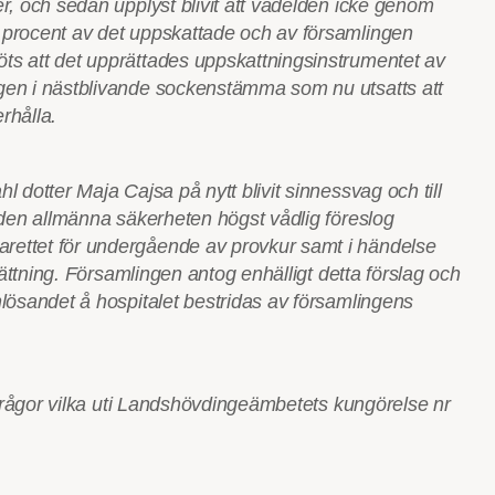
, och sedan upplyst blivit att vådelden icke genom
 procent av det uppskattade och av församlingen
ts att det upprättades uppskattningsinstrumentet av
gen i nästblivande sockenstämma som nu utsatts att
rhålla.
dotter Maja Cajsa på nytt blivit sinnessvag och till
 den allmänna säkerheten högst vådlig föreslog
rettet för undergående av provkur samt i händelse
ättning. Församlingen antog enhälligt detta förslag och
lösandet å hospitalet bestridas av församlingens
 frågor vilka uti Landshövdingeämbetets kungörelse nr