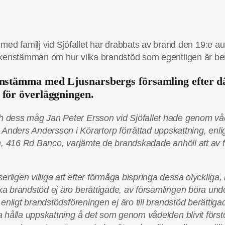
familj vid Sjöfallet har drabbats av brand den 19:e aug
ockenstämman om hur vilka brandstöd som egentligen är ber
nstämma med Ljusnarsbergs församling efter dä
 för överläggningen.
h dess måg Jan Peter Ersson vid Sjöfallet hade genom våde
s Andersson i Körartorp förrättad uppskattning, enligt vi
gen, 416 Rd Banco, varjämte de brandskadade anhöll att av 
rligen villiga att efter förmåga bispringa dessa olycklig
lka brandstöd ej äro berättigade, av församlingen böra un
a enligt brandstödsföreningen ej äro till brandstöd berättig
ka hålla uppskattning å det som genom vådelden blivit förs