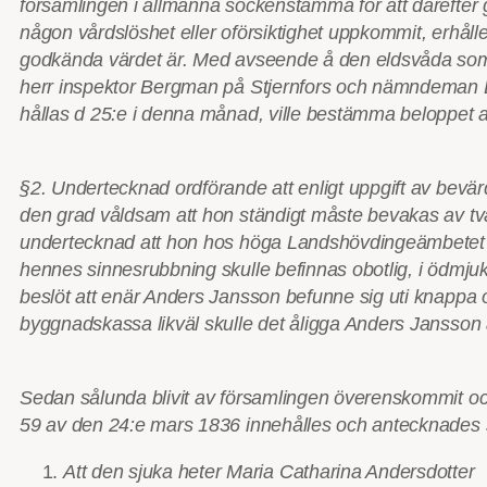
församlingen i allmänna sockenstämma för att därefter 
någon vårdslöshet eller oförsiktighet uppkommit, erhå
godkända värdet är. Med avseende å den eldsvåda som n
herr inspektor Bergman på Stjernfors och nämndeman Er
hållas d 25:e i denna månad, ville bestämma beloppet 
§2. Undertecknad ordförande att enligt uppgift av bevär
den grad våldsam att hon ständigt måste bevakas av två
undertecknad att hon hos höga Landshövdingeämbetet i
hennes sinnesrubbning skulle befinnas obotlig, i ödmjuk
beslöt att enär Anders Jansson befunne sig uti knappa 
byggnadskassa likväl skulle det åligga Anders Jansson att
Sedan sålunda blivit av församlingen överenskommit och
59 av den 24:e mars 1836 innehålles och antecknades 
Att den sjuka heter Maria Catharina Andersdotter