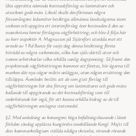
låta upprätta nämnda kostnadsförslag av lantmätare och
utsocknes gode män. Likväl skulle dessförinnan några
församlingens ledamöter besiktiga allmänna landsvägarna inom
socknen och uppgöra ett interimförslag över kostnaden å den av
ovanskrivna herrar förslagna vägförbättring; och blev å följa här
av herr inspektör A. Magnusson på Stjärnfors utsedda mot ett
arvode av 1 Rd Banco för varje dag denna besiktning företa
biträdd av några sockenmän, vilka han själv därtill utser och
tvenne arbetskarlar vilka erhålla vanlig dagspenning. Så framt den
projekterade vägförbättringen kommer att företas, bör ägarna till
marken där nya vägar måste anläggas, utan någon ersättning den
tillsläppa. Ävenledes beslöts att de som givit förslag till
vägförbättringen bör dra försorg om lantmätares och gode mäns
kallande till uppgörande av det kostnadsförslag som till
vederbörande bör ingå, för att kunna erhålla bidrag av de till
vägförbättringen anslagna statsmedel.
§2. Med anledning av konungens höga befallningshavande i länet
förliden söndag upplästa kungörelse innehållande Kongl. Majts till
dess kammarkollegium ställda nådiga skrivelse, rörande rörande