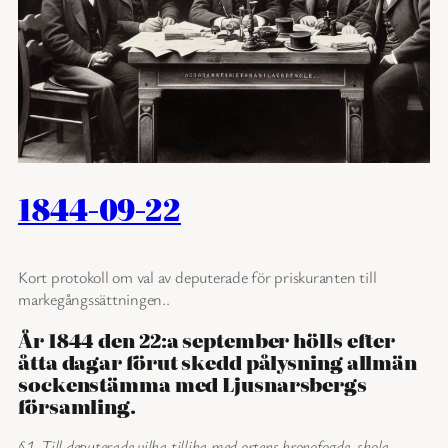
1844-09-22
Kort protokoll om val av deputerade för priskuranten till
markegångssättningen..
År 1844 den 22:a september hölls efter
åtta dagar förut skedd pålysning allmän
sockenstämma med Ljusnarsbergs
församling.
§1. Till deputerade vilka tillika med ortens kronofogde, skola