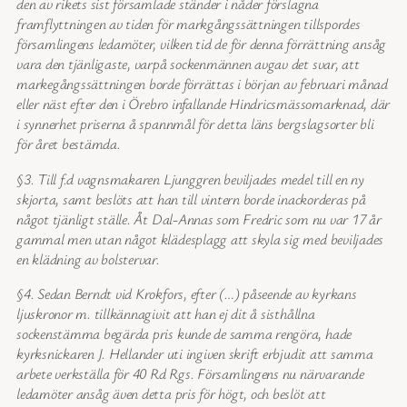
den av rikets sist församlade ständer i nåder förslagna
framflyttningen av tiden för markgångssättningen tillspordes
församlingens ledamöter, vilken tid de för denna förrättning ansåg
vara den tjänligaste, varpå sockenmännen avgav det svar, att
markegångssättningen borde förrättas i början av februari månad
eller näst efter den i Örebro infallande Hindricsmässomarknad, där
i synnerhet priserna å spannmål för detta läns bergslagsorter bli
för året bestämda.
§3. Till f.d vagnsmakaren Ljunggren beviljades medel till en ny
skjorta, samt beslöts att han till vintern borde inackorderas på
något tjänligt ställe. Åt Dal-Annas som Fredric som nu var 17 år
gammal men utan något klädesplagg att skyla sig med beviljades
en klädning av bolstervar.
§4. Sedan Berndt vid Krokfors, efter (…) påseende av kyrkans
ljuskronor m. tillkännagivit att han ej dit å sisthållna
sockenstämma begärda pris kunde de samma rengöra, hade
kyrksnickaren J. Hellander uti ingiven skrift erbjudit att samma
arbete verkställa för 40 Rd Rgs. Församlingens nu närvarande
ledamöter ansåg även detta pris för högt, och beslöt att