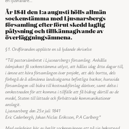
en ljushållare…
År 1841 den 1:a augusti hölls allmän
sockenstämma med Ljusnarsbergs
församling efter förut skedd laglig
pålysning och tillkännagivande av
överläggningsämnena.
§1. Ordföranden uppläste en så lydande skrivelse:
”Till pastorsämbetet i Ljusnarsbergs församling. Anhålla
ödmjukast få sockenstämma utlyst, att hållas idag åtta dagar till,
i ämne att höra församlingen över projekt, att dels bortta, dels
förbegå de å allmänna landsvägarna befintliga backar, huruvida
församlingen vill bidra till kostnadsförslag däröver, samt delta i
omkostnaden för att komma i tillfälle att få bidrag därtill av de
medel, Staten till lättade och förbättrade kommunikationer
anslagit.
Ljusnarsberg den 25:e juli 1841
Eric Cederbergh, Johan Niclas Eriksson, P.A Carlberg”
Med anledning här av beslöt sockenmännen att på sin bekostnad