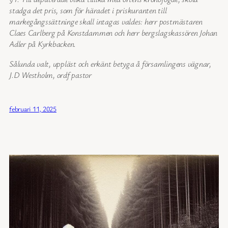
stadga det pris, som för häradet i priskuranten till
markegångssättninge skall intagas valdes: herr postmästaren
Claes Carlberg på Konstdammen och herr bergslagskassören Johan
Adler på Kyrkbacken.
Sålunda valt, uppläst och erkänt betyga å församlingens vägnar,
J.D Westholm, ordf pastor
februari 11, 2025