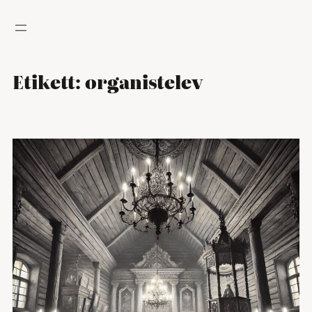
Hoppa
till
innehåll
Etikett:
organistelev