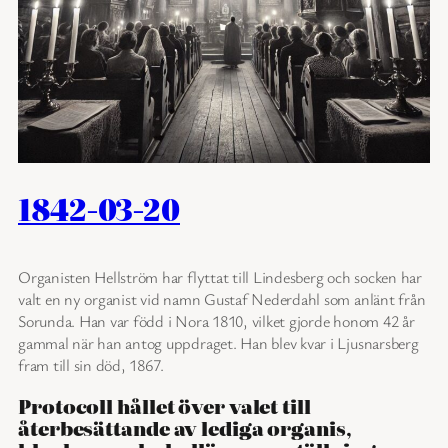
1842-03-20
Organisten Hellström har flyttat till Lindesberg och socken har
valt en ny organist vid namn Gustaf Nederdahl som anlänt från
Sorunda. Han var född i Nora 1810, vilket gjorde honom 42 år
gammal när han antog uppdraget. Han blev kvar i Ljusnarsberg
fram till sin död, 1867.
Protocoll hållet över valet till
återbesättande av lediga organis,