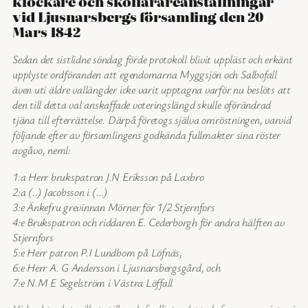
klockare och skollärareanställningar
vid Ljusnarsbergs församling den 20
Mars 1842
Sedan det sistlidne söndag förde protokoll blivit uppläst och erkänt
upplyste ordföranden att egendomarna Myggsjön och Salbofall
även uti äldre vallängder icke varit upptagna varför nu beslöts att
den till detta val anskaffade voteringslängd skulle oförändrad
tjäna till efterrättelse. Därpå företogs själva omröstningen, varvid
följande efter av församlingens godkända fullmakter sina röster
avgåvo, neml:
1:a Herr brukspatron J.N Eriksson på Laxbro
2:a (..) Jacobsson i (…)
3:e Änkefru grevinnan Mörner för 1/2 Stjernfors
4:e Brukspatron och riddaren E. Cederborgh för andra hälften av
Stjernfors
5:e Herr patron P.I Lundbom på Löfnäs,
6:e Herr A. G Andersson i Ljusnarsbergsgård, och
7:e N.M E Segelström i Västra Löffall