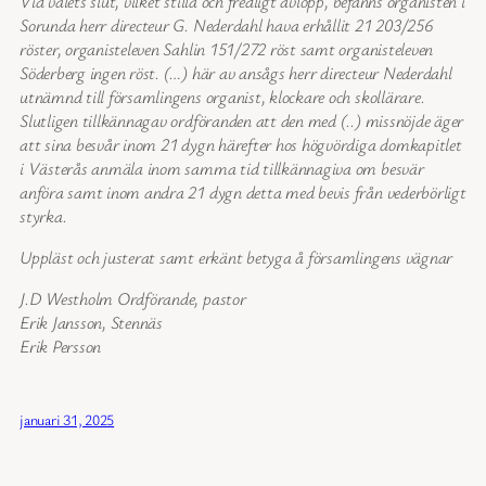
Vid valets slut, vilket stilla och fredligt avlopp, befanns organisten i
Sorunda herr directeur G. Nederdahl hava erhållit 21 203/256
röster, organisteleven Sahlin 151/272 röst samt organisteleven
Söderberg ingen röst. (…) här av ansågs herr directeur Nederdahl
utnämnd till församlingens organist, klockare och skollärare.
Slutligen tillkännagav ordföranden att den med (..) missnöjde äger
att sina besvår inom 21 dygn härefter hos högvördiga domkapitlet
i Västerås anmäla inom samma tid tillkännagiva om besvär
anföra samt inom andra 21 dygn detta med bevis från vederbörligt
styrka.
Uppläst och justerat samt erkänt betyga å församlingens vägnar
J.D Westholm Ordförande, pastor
Erik Jansson, Stennäs
Erik Persson
januari 31, 2025