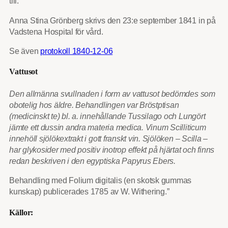
till.
Anna Stina Grönberg skrivs den 23:e september 1841 in på
Vadstena Hospital för vård.
Se även
protokoll 1840-12-06
Vattusot
Den allmänna svullnaden i form av vattusot bedömdes som
obotelig hos äldre. Behandlingen var Bröstptisan
(medicinskt te) bl. a. innehållande Tussilago och Lungört
jämte ett dussin andra materia medica. Vinum Scilliticum
innehöll sjölökextrakt i gott franskt vin. Sjölöken – Scilla –
har glykosider med positiv inotrop effekt på hjärtat och finns
redan beskriven i den egyptiska Papyrus Ebers.
Behandling med Folium digitalis (en skotsk gummas
kunskap) publicerades 1785 av W. Withering.”
Källor: