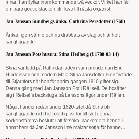
innan han flyttar inom kommande två veckor. Vilket han får
om bara gödselstacken blir kvar till nästa organist..
Jan Jansson Sundbergs änka: Cathrina Persdotter (1768)
Änkan igen sämre och nu drabbats av slag och är helt
sängliggande
Jan Jansson Pots hustru: Stina Hedberg (f:1780-03-14)
Stina var född på Rälln där fadern var nämndeman Eric
Hindersson och modern Maja Stina Jansdotter. Hon flyttade
till Stjärnfors när hon för andra gången 1810 gifter sig.
Denna gång med Jan Jansson Pot i Rällself. De bosätter
sig i Rellselfs backstuga på Larssons ägor under Rällen.
Något händer redan under 1820-talet då Stina blir
sängliggande och helt oförlig, varför till slut denna
sockenstämma beslutar att försöka inackordera henne i
annat hem då Jan Jansson inte mäktar sörja för henne…