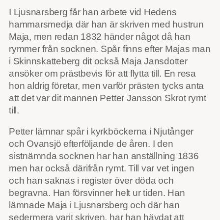
I Ljusnarsberg får han arbete vid Hedens
hammarsmedja där han är skriven med hustrun
Maja, men redan 1832 händer något då han
rymmer från socknen. Spår finns efter Majas man
i Skinnskatteberg dit också Maja Jansdotter
ansöker om prästbevis för att flytta till. En resa
hon aldrig företar, men varför prästen tycks anta
att det var dit mannen Petter Jansson Skrot rymt
till.
Petter lämnar spår i kyrkböckerna i Njutånger
och Ovansjö efterföljande de åren. I den
sistnämnda socknen har han anställning 1836
men har också därifrån rymt. Till var vet ingen
och han saknas i register över döda och
begravna. Han försvinner helt ur tiden. Han
lämnade Maja i Ljusnarsberg och där han
sedermera varit skriven, har han hävdat att