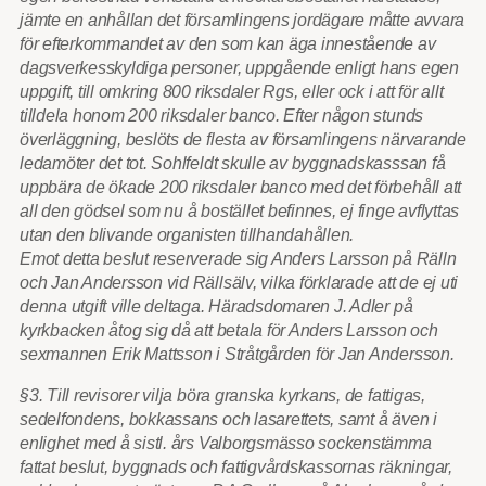
jämte en anhållan det församlingens jordägare måtte avvara
för efterkommandet av den som kan äga innestående av
dagsverkesskyldiga personer, uppgående enligt hans egen
uppgift, till omkring 800 riksdaler Rgs, eller ock i att för allt
tilldela honom 200 riksdaler banco. Efter någon stunds
överläggning, beslöts de flesta av församlingens närvarande
ledamöter det tot. Sohlfeldt skulle av byggnadskasssan få
uppbära de ökade 200 riksdaler banco med det förbehåll att
all den gödsel som nu å bostället befinnes, ej finge avflyttas
utan den blivande organisten tillhandahållen.
Emot detta beslut reserverade sig Anders Larsson på Rälln
och Jan Andersson vid Rällsälv, vilka förklarade att de ej uti
denna utgift ville deltaga. Häradsdomaren J. Adler på
kyrkbacken åtog sig då att betala för Anders Larsson och
sexmannen Erik Mattsson i Stråtgården för Jan Andersson.
§3. Till revisorer vilja böra granska kyrkans, de fattigas,
sedelfondens, bokkassans och lasarettets, samt å även i
enlighet med å sistl. års Valborgsmässo sockenstämma
fattat beslut, byggnads och fattigvårdskassornas räkningar,