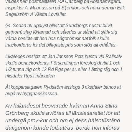
valdes herr postmästaren P.A Carlberg på Abrahamsgård,
inspektor A. Magnusson på Stjernfors och nämndeman Erik
Segelström vi Västra Lövfallet.
§4. Sedan nu upplyst blivit att Sundbergs hustru blivit
ge(nom) slag förlamad och således ur stånd att själv sig
vårda beslöts att hon hos något ömsinnat folk skulle
inackorderas för det billigaste pris som stöd att erhållas.
Likaledes beslöts att Jan Jansson Pots hustru vid Rällsälv
skulle bortackorderas. Församlingen föreslog därtill 1 och
1/2 tunna råg och 12 Rd Rgs per år, eller 1 åtting råg och 1
riksdaler Rgs i månaden.
Åt kopparslagaren Rydström anslogs 3 riksdaler banco at
avgå av byggnadskassan.
Av fallandesot besvärade kvinnan Anna Stina
Grönberg skulle avföras till länslasarettet för att
undergå prov-kur och om ej dess hälsotillstånd
därigenom kunde förbättras, borde hon införas