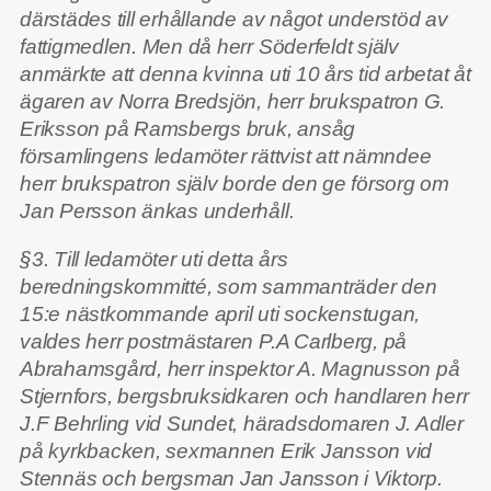
därstädes till erhållande av något understöd av
fattigmedlen. Men då herr Söderfeldt själv
anmärkte att denna kvinna uti 10 års tid arbetat åt
ägaren av Norra Bredsjön, herr brukspatron G.
Eriksson på Ramsbergs bruk, ansåg
församlingens ledamöter rättvist att nämndee
herr brukspatron själv borde den ge försorg om
Jan Persson änkas underhåll.
§3. Till ledamöter uti detta års
beredningskommitté, som sammanträder den
15:e nästkommande april uti sockenstugan,
valdes herr postmästaren P.A Carlberg, på
Abrahamsgård, herr inspektor A. Magnusson på
Stjernfors, bergsbruksidkaren och handlaren herr
J.F Behrling vid Sundet, häradsdomaren J. Adler
på kyrkbacken, sexmannen Erik Jansson vid
Stennäs och bergsman Jan Jansson i Viktorp.