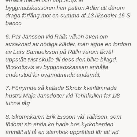
erhålla medel och uppdrogs åt
byggnadskassören herr patron Adler att därom
draga förfång mot en summa af 13 riksdaler 16 S
banco
6. Pär Jansson vid Rälln vilken även om
avsaknad av nödiga kläder, men ägde en fordran
av Lars Samuelsson på Rälln varom likväl
uppstått tvist skulle till dess den blive bilagd,
förskottsvis av byggnadskassan anhålla
understöd for ovannämnda ändamål.
7. Förrymde så kallade Skrots kvarlämnade
hustru Maja Jansdotter vid Tennkullen får 1/8
tunna råg
8. Skomakaren Erik Ersson vid Tallåsen, som
förlorat sin enda ko hade hos kyrkoherden
anmält att få en stambok upprättad för att vid