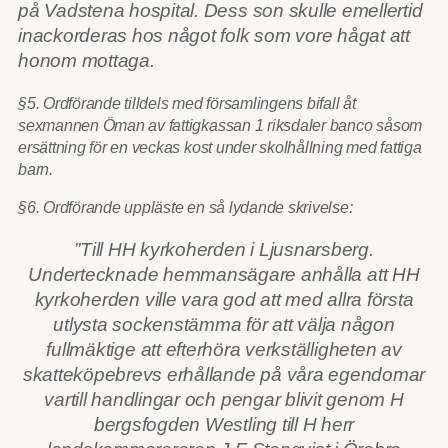
på Vadstena hospital. Dess son skulle emellertid
inackorderas hos något folk som vore hågat att
honom mottaga.
§5. Ordförande tilldels med församlingens bifall åt
sexmannen Öman av fattigkassan 1 riksdaler banco såsom
ersättning för en veckas kost under skolhållning med fattiga
barn.
§6. Ordförande uppläste en så lydande skrivelse:
”Till HH kyrkoherden i Ljusnarsberg.
Undertecknade hemmansägare anhålla att HH
kyrkoherden ville vara god att med allra första
utlysta sockenstämma för att välja någon
fullmäktige att efterhöra verkställigheten av
skatteköpebrevs erhållande på våra egendomar
vartill handlingar och pengar blivit genom H
bergsfogden Westling till H herr