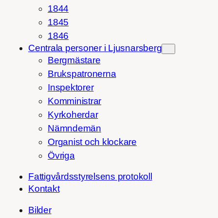
1844
1845
1846
Centrala personer i Ljusnarsberg
Bergmästare
Brukspatronerna
Inspektorer
Komministrar
Kyrkoherdar
Nämndemän
Organist och klockare
Övriga
Fattigvårdsstyrelsens protokoll
Kontakt
Bilder