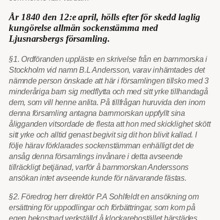
År 1840 den 12:e april, hölls efter för skedd laglig
kungörelse allmän sockenstämma med
Ljusnarsbergs församling.
§1. Ordföranden uppläste en skrivelse från en barnmorska i
Stockholm vid namn B.L Andersson, varav inhämtades det
nämnde person önskade att här i församlingen tillsko med 3
minderåriga barn sig medflytta och med sitt yrke tillhandagå
dem, som vill henne anlita. På tillfrågan huruvida den inom
denna församling antagna barnmorskan uppfyllt sina
åligganden vitsordade de flesta att hon med skicklighet skött
sitt yrke och alltid genast begivit sig dit hon blivit kallad. I
följe härav förklarades sockenstämman enhälligt det de
ansåg denna församlings invånare i detta avseende
tillräckligt betjänad, varför å barnmorskan Anderssons
ansökan intet avseende kunde för närvarande fästas.
§2. Föredrog herr direktör P.A Sohlfeldt en ansökning om
ersättning för uppodlingar och förbättringar, som kom på
egen bekostnad verkställd å klockarebostället härstädes,