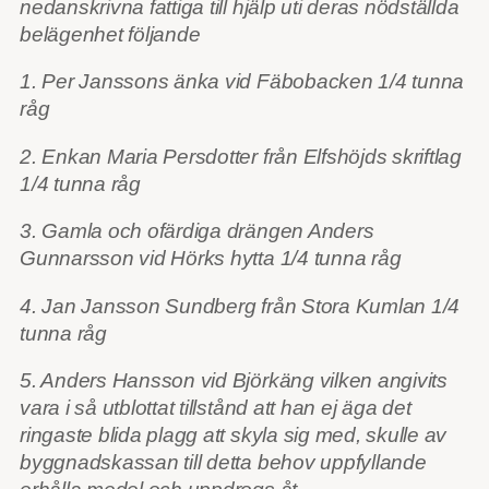
nedanskrivna fattiga till hjälp uti deras nödställda
belägenhet följande
1. Per Janssons änka vid Fäbobacken 1/4 tunna
råg
2. Enkan Maria Persdotter från Elfshöjds skriftlag
1/4 tunna råg
3. Gamla och ofärdiga drängen Anders
Gunnarsson vid Hörks hytta 1/4 tunna råg
4. Jan Jansson Sundberg från Stora Kumlan 1/4
tunna råg
5. Anders Hansson vid Björkäng vilken angivits
vara i så utblottat tillstånd att han ej äga det
ringaste blida plagg att skyla sig med, skulle av
byggnadskassan till detta behov uppfyllande