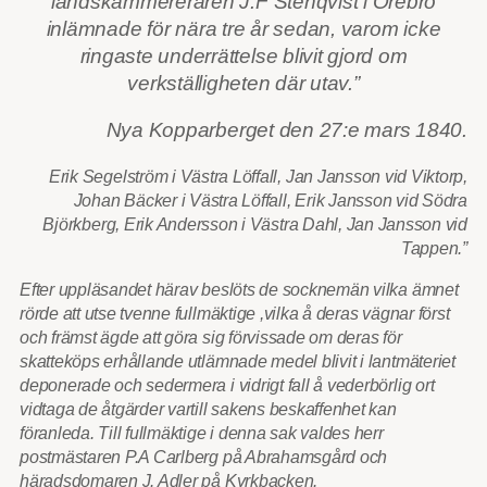
landskammereraren J.F Stenqvist i Örebro
inlämnade för nära tre år sedan, varom icke
ringaste underrättelse blivit gjord om
verkställigheten där utav.”
Nya Kopparberget den 27:e mars 1840.
Erik Segelström i Västra Löffall, Jan Jansson vid Viktorp,
Johan Bäcker i Västra Löffall, Erik Jansson vid Södra
Björkberg, Erik Andersson i Västra Dahl, Jan Jansson vid
Tappen.”
Efter uppläsandet härav beslöts de socknemän vilka ämnet
rörde att utse tvenne fullmäktige ,vilka å deras vägnar först
och främst ägde att göra sig förvissade om deras för
skatteköps erhållande utlämnade medel blivit i lantmäteriet
deponerade och sedermera i vidrigt fall å vederbörlig ort
vidtaga de åtgärder vartill sakens beskaffenhet kan
föranleda. Till fullmäktige i denna sak valdes herr
postmästaren P.A Carlberg på Abrahamsgård och
häradsdomaren J. Adler på Kyrkbacken.