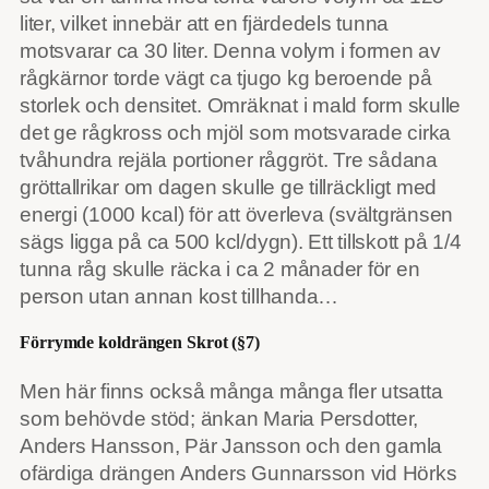
liter, vilket innebär att en fjärdedels tunna
motsvarar ca 30 liter. Denna volym i formen av
rågkärnor torde vägt ca tjugo kg beroende på
storlek och densitet. Omräknat i mald form skulle
det ge rågkross och mjöl som motsvarade cirka
tvåhundra rejäla portioner råggröt. Tre sådana
gröttallrikar om dagen skulle ge tillräckligt med
energi (1000 kcal) för att överleva (svältgränsen
sägs ligga på ca 500 kcl/dygn). Ett tillskott på 1/4
tunna råg skulle räcka i ca 2 månader för en
person utan annan kost tillhanda…
Förrymde koldrängen Skrot (§7)
Men här finns också många många fler utsatta
som behövde stöd; änkan Maria Persdotter,
Anders Hansson, Pär Jansson och den gamla
ofärdiga drängen Anders Gunnarsson vid Hörks