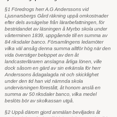
§1 Föredrogs herr A.G Anderssons vid
Ljusnarsbergs Gård räkning uppå omkostnader
efter dels avsägelse från lärarbefattningen, för
bestridandet av läsningen å Myrbo skola under
vårterminen 1839, uppgående till en summa av
84 riksdaler banco. Församlingens ledamöter
vilka väl ansåg denna summa alltför hög när den
vida överstiger beloppet av den åt
landcasterläraren anslagna årliga lönen, ville
dock såsom en gärd av sin erkänsla för herr
Anderssons ådagalagda nit och skicklighet
under den tid han vid nämnda skola
undervisningen förestått, åt honom anslå en
summa av 50 riksdaler banco, vilka medel
beslöts bör av skolkassan utgå.
§2 Uppå därom gjord anmälan beviljades åt