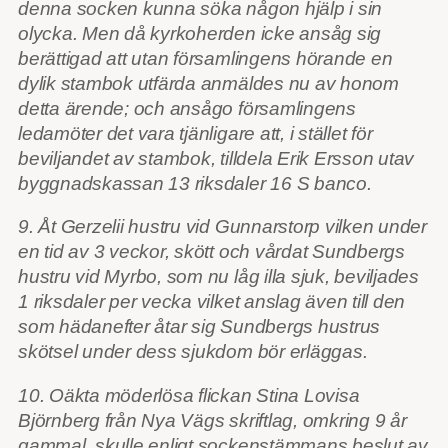
denna socken kunna söka någon hjälp i sin
olycka. Men då kyrkoherden icke ansåg sig
berättigad att utan församlingens hörande en
dylik stambok utfärda anmäldes nu av honom
detta ärende; och ansågo församlingens
ledamöter det vara tjänligare att, i stället för
beviljandet av stambok, tilldela Erik Ersson utav
byggnadskassan 13 riksdaler 16 S banco.
9. Åt Gerzelii hustru vid Gunnarstorp vilken under
en tid av 3 veckor, skött och vårdat Sundbergs
hustru vid Myrbo, som nu låg illa sjuk, beviljades
1 riksdaler per vecka vilket anslag även till den
som hädanefter åtar sig Sundbergs hustrus
skötsel under dess sjukdom bör erläggas.
10. Oäkta möderlösa flickan Stina Lovisa
Björnberg från Nya Vägs skriftlag, omkring 9 år
gammal, skulle enligt sockenstämmans beslut av