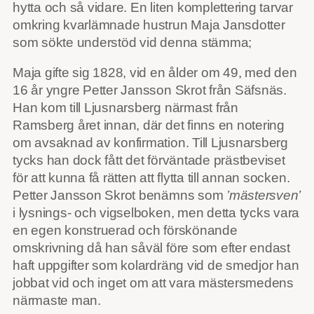
hytta och så vidare. En liten komplettering tarvar
omkring kvarlämnade hustrun Maja Jansdotter
som sökte understöd vid denna stämma;
Maja gifte sig 1828, vid en ålder om 49, med den
16 år yngre Petter Jansson Skrot från Säfsnäs.
Han kom till Ljusnarsberg närmast från
Ramsberg året innan, där det finns en notering
om avsaknad av konfirmation. Till Ljusnarsberg
tycks han dock fått det förväntade prästbeviset
för att kunna få rätten att flytta till annan socken.
Petter Jansson Skrot benämns som
’mästersven’
i lysnings- och vigselboken, men detta tycks vara
en egen konstruerad och förskönande
omskrivning då han såväl före som efter endast
haft uppgifter som kolardräng vid de smedjor han
jobbat vid och inget om att vara mästersmedens
närmaste man.