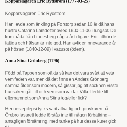
Kopparslagaren Eric Rydström (1777-03-25)
Kopparslagaren Eric Rydström
Han levde som änkling på Forstorp sedan 10 år då hans
hustru Catarina Larsdotter avled 1830-11-06 i lungsot. De
kom båda från Lindesberg några år tidigare. Eric tillhör de
fattiga och hälsan är inte god. Han avlider innevarande år
på hösten (1840-12-09) i vattusot (ödem).
Anna Stina Grönberg (1796)
Född på Tappen som oäkta så kan det vara svårt att veta
vem fadern var, men då det finns en Anders Grönberg i
samma ålder som modern, så gissar jag att socknen visste
hur saken gått till och vem som var far. Vilket ledde till
efternamnet som Anna Stina tog/eller fick?
Hennes epilepsi tycks varit allvarlig och provkuren på
Örebro lasarett ledde förstås inte till någon förbättring –
antagligen försämring, med tanke på hur dessa kurer gick