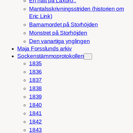
En natt på Laxbro..
Mantalsskrivningsstriden (historien om
Eric Link)
Barnamordet på Storhöjden
Monstret på Storhöjden
Den vanartiga ynglingen
Maja Forsslunds arkiv
Sockenstämmoprotokollen
1835
1836
1837
1838
1839
1840
1841
1842
1843