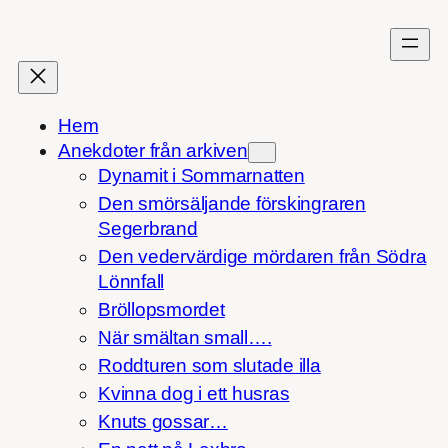
Hoppa
till
innehåll
Hem
Anekdoter från arkiven
Dynamit i Sommarnatten
Den smörsäljande förskingraren
Segerbrand
Den vedervärdige mördaren från Södra
Lönnfall
Bröllopsmordet
När smältan small….
Roddturen som slutade illa
Kvinna dog i ett husras
Knuts gossar…