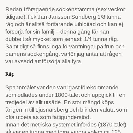
Redan i föregående sockenstämma (sex veckor
tidigare), fick Jan Jansson Sundberg 1/8 tunna
råg och är alltså fortfarande utblottad och kan ej
försörja för sin familj – denna gång får han
dubbelt så mycket som senast: 1/4 tunna råg.
Samtidigt så finns inga förväntningar på frun och
barnens sockengång, varför jag antar att rågen
var avsedd att försörja alla fyra.
Råg
Spannmålet var den vanligast förekommande
som odlades under 1800-talet och uppgick till en
tredjedel av allt utsäde. En stor mängd köps
årligen in till Ljusnarsberg och blir den valuta som
ofta utbetalas som fattigunderstöd.
Innan det metriska systemet infördes (1870-talet),
så var en tunna med torra varors volym ca 125