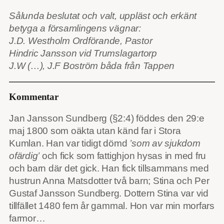
Sålunda beslutat och valt, uppläst och erkänt
betyga a församlingens vägnar:
J.D. Westholm Ordförande, Pastor
Hindric Jansson vid Trumslagartorp
J.W (…), J.F Boström båda från Tappen
Kommentar
Jan Jansson Sundberg (§2:4) föddes den 29:e
maj 1800 som oäkta utan känd far i Stora
Kumlan. Han var tidigt dömd
’som av sjukdom
ofärdig’
och fick som fattighjon hysas in med fru
och barn där det gick. Han fick tillsammans med
hustrun Anna Matsdotter två barn; Stina och Per
Gustaf Jansson Sundberg. Dottern Stina var vid
tillfället 1480 fem år gammal. Hon var min morfars
farmor…