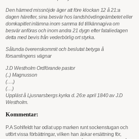
Den härmed missnöjde äger att före klockan 12 å 21:a
dagen härefter, sina besvär hos landshövdingeämbetet eller
domkapitlet inlämna inom samma tid tillkännagiva om
besvär anföras och inom andra 21 dygn efter fataliedagen
detta med bevis från vederbörlig ort styrka.
Sålunda överenskommit och beslutat betyga å
församlingens vägnar
J.D Westholm Ordförande pastor
(..) Magnusson
(….)
(…)
Uppläst å Ljusnarsbergs kyrka d. 26:e april 1840 av J.D
Westholm.
Kommentar:
P.A Sohlfeldt har odlat upp marken runt sockenstugan och
utfört vissa förbättringar, vilken han äskar ersättning för,