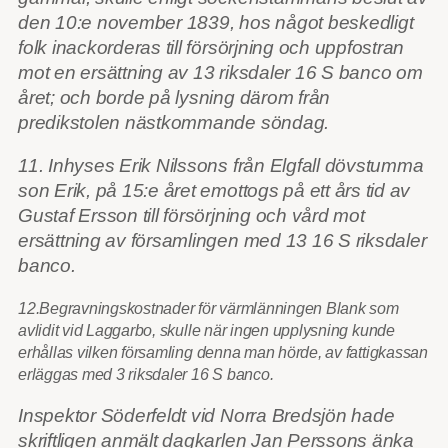
den 10:e november 1839, hos något beskedligt
folk inackorderas till försörjning och uppfostran
mot en ersättning av 13 riksdaler 16 S banco om
året; och borde på lysning därom från
predikstolen nästkommande söndag.
11. Inhyses Erik Nilssons från Elgfall dövstumma
son Erik, på 15:e året emottogs på ett års tid av
Gustaf Ersson till försörjning och vård mot
ersättning av församlingen med 13 16 S riksdaler
banco.
12.Begravningskostnader för värmlänningen Blank som
avlidit vid Laggarbo, skulle när ingen upplysning kunde
erhållas vilken församling denna man hörde, av fattigkassan
erläggas med 3 riksdaler 16 S banco.
Inspektor Söderfeldt vid Norra Bredsjön hade
skriftligen anmält dagkarlen Jan Perssons änka