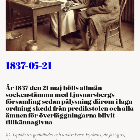
1837-05-21
År 1837 den 21 maj hölls allmän
sockenstämma med Ljusnarsbergs
församling sedan pålysning därom i laga
ordning skedd från predikstolen och alla
ämnen för överläggningarna blivit
tillkännagivna
§1. Upplästes godkändes och underskrevs kyrkans, de fattigas,