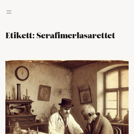
Hoppa
till
innehåll
Etikett:
Serafimerlasarettet