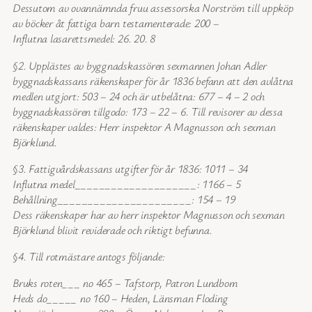
Dessutom av ovannämnda fruu assessorska Norström till uppköp
av böcker åt fattiga barn testamenterade: 200 –
Influtna lasarettsmedel: 26. 20. 8
§2. Upplästes av byggnadskassören sexmannen Johan Adler
byggnadskassans räkenskaper för år 1836 befann att den avlåtna
medlen utgjort: 503 – 24 och är utbelåtna: 677 – 4 – 2 och
byggnadskassören tillgodo: 173 – 22 – 6. Till revisorer av dessa
räkenskaper valdes: Herr inspektor A Magnusson och sexman
Björklund.
§3. Fattigvårdskassans utgifter för år 1836: 1011 – 34
Influtna medel____________________: 1166 – 5
Behållning______________________: 154 – 19
Dess räkenskaper har av herr inspektor Magnusson och sexman
Björklund blivit reviderade och riktigt befunna.
§4. Till rotmästare antogs följande:
Bruks roten___ no 465 – Tafstorp, Patron Lundbom
Heds do_____ no 160 – Heden, Länsman Floding