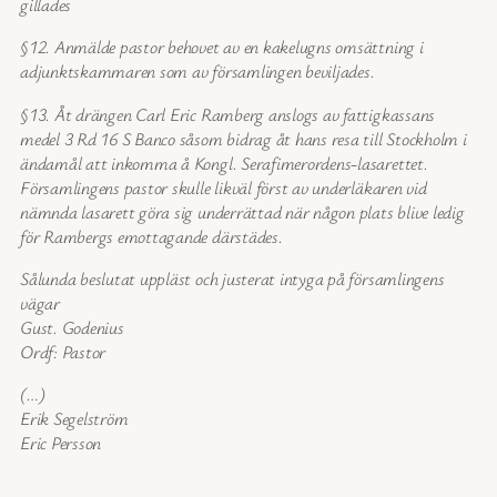
gillades
§12. Anmälde pastor behovet av en kakelugns omsättning i
adjunktskammaren som av församlingen beviljades.
§13. Åt drängen Carl Eric Ramberg anslogs av fattigkassans
medel 3 Rd 16 S Banco såsom bidrag åt hans resa till Stockholm i
ändamål att inkomma å Kongl. Serafimerordens-lasarettet.
Församlingens pastor skulle likväl först av underläkaren vid
nämnda lasarett göra sig underrättad när någon plats blive ledig
för Rambergs emottagande därstädes.
Sålunda beslutat uppläst och justerat intyga på församlingens
vägar
Gust. Godenius
Ordf: Pastor
(…)
Erik Segelström
Eric Persson