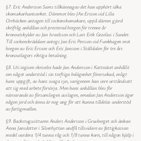
§7. Eric Andersson Sams tillkännagav det han upphört idka
skomakarhantverket. Däremot blev JAn Ersson vid Lilla
Orrbäcken antagen till sockenskomakare, uppå därom gjord
skriftlig anhållan och presterad borgen för trenne år
kronoutskylder av Jan Israelsson och Lars Erik Gezelius i Sundet.
Till sockenskräddare antogs Jan Eric Persson vid Funkhagen mot
borgen av Eric Ersson och Eric Jansson i Ställdalen för tre års
kronoutlagors riktiga betalning.
§8. Uti ingiven skrivelse hade Jan Andersson i Kattnäset anhållit
om något understöd i sin torftiga belägenhet förorsakad, enligt
hans uppgift, av hans svaga syn, varigenom han vore urståndsatt
att sig med arbete försörja. Men hans anhållan blev för
närvarande av församlingen avslagen, emedan Jan Andersson äger
någon jord och ännu är nog ung för att kunna tilldelas understöd
av fattigmedlen.
§9. Backstugusittaren Anders Andersson i Gruvberget och änkan
Anna Jansdotter i Silverhyttan undfå tillsvidare av fattigkassan
medel vardera 1/4 tunna råg och 1/8 tunna korn, till någon hjälp i