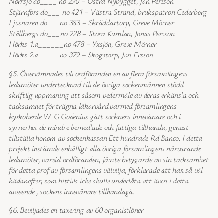
Norrsjö do____ no 290 – Östra Nybygget, Jan Persson
Stjärnfors do___ no 421 – Västra Strand, brukspatron Cederborg
Ljusnaren do___no 383 – Skräddartorp, Greve Mörner
Ställbergs do___no 228 – Stora Kumlan, Jonas Persson
Hörks 1:a______no 478 – Yxsjön, Greve Mörner
Hörks 2:a_____no 379 – Skogstorp, Jan Ersson
§5. Överlämnades till ordföranden en av flera församlingens
ledamöter undertecknad till de övriga sockenmännen stödd
skriftlig uppmaning att såsom vedermäle av deras erkänsla och
tacksamhet för trägna läkarvård varmed församlingens
kyrkoherde W. G Godenius gått socknens innevånare och i
synnerhet de mindre bemedlade och fattiga tillhanda, genast
tillställa honom av sockenkassan Ett hundrade Rd Banco. I detta
projekt instämde enhälligt alla övriga församlingens närvarande
ledamöter, varvid ordföranden, jämte betygande av sin tacksamhet
för detta prof av församlingens välvilja, förklarade att han så väl
hädanefter, som hittills icke skulle underlåta att även i detta
avseende , sockens innevånare tillhandagå.
§6. Beviljades en taxering av 60 organistlöner