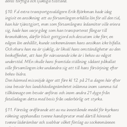
deras torftiga och sjukliga tillstånd.
§10. F.d extra transportgevaldigern Erik Björkman hade idag
ingivit en ansökning att av församlingen erhålla lön för all den tid,
han här tjänstgjort, men som församlingens ledamöter ville erinra
sig, hade han varje gång som han transporterat fångar till
kronohäkten, därför blivit gottgjord och dessutom icke förr, en
någon lön anhållit, kunde sockenmännen hans ansökan icke bifalla.
Och ehuru han nu är sjuklig, är likväl hans omständigheter av den
beskaffenhet, att han för närvarande icke är i behov av något
understöd. MEn skulle hans framtida ställning sådant påkallat
ville församlingen icke undandra sig att till hans försörjning efter
behov bidra.
Den härmed missnöjde äger att före kl 12. på 21:a dagen här efter
sina besvär hos landshövdingeämbetet inlämna inom samma tid
tillkännage om besvär anföras och inom andra 21 dygn från
fataliedagen detta med bevis från vederbörlig ort styrka.
§11. Föreslog ordförande att av nu innestående medel för kyrkans
räkning upphandlas tvenne handsprutor med därtill hörande
tvenne läderämbar och svabbar vilket förslag av sockenmännen