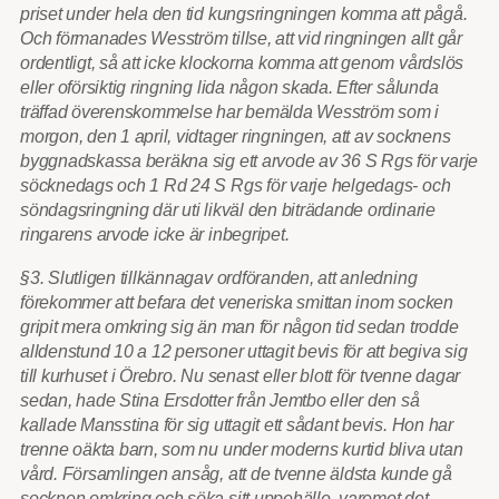
priset under hela den tid kungsringningen komma att pågå.
Och förmanades Wesström tillse, att vid ringningen allt går
ordentligt, så att icke klockorna komma att genom vårdslös
eller oförsiktig ringning lida någon skada. Efter sålunda
träffad överenskommelse har bemälda Wesström som i
morgon, den 1 april, vidtager ringningen, att av socknens
byggnadskassa beräkna sig ett arvode av 36 S Rgs för varje
söcknedags och 1 Rd 24 S Rgs för varje helgedags- och
söndagsringning där uti likväl den biträdande ordinarie
ringarens arvode icke är inbegripet.
§3. Slutligen tillkännagav ordföranden, att anledning
förekommer att befara det veneriska smittan inom socken
gripit mera omkring sig än man för någon tid sedan trodde
alldenstund 10 a 12 personer uttagit bevis för att begiva sig
till kurhuset i Örebro. Nu senast eller blott för tvenne dagar
sedan, hade Stina Ersdotter från Jemtbo eller den så
kallade Mansstina för sig uttagit ett sådant bevis. Hon har
trenne oäkta barn, som nu under moderns kurtid bliva utan
vård. Församlingen ansåg, att de tvenne äldsta kunde gå
socknen omkring och söka sitt uppehälle, varemot det