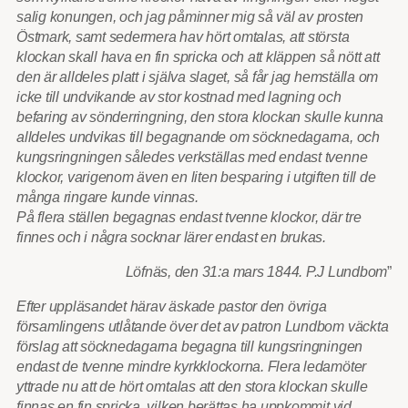
salig konungen, och jag påminner mig så väl av prosten
Östmark, samt sedermera hav hört omtalas, att största
klockan skall hava en fin spricka och att kläppen så nött att
den är alldeles platt i själva slaget, så får jag hemställa om
icke till undvikande av stor kostnad med lagning och
befaring av sönderringning, den stora klockan skulle kunna
alldeles undvikas till begagnande om söcknedagarna, och
kungsringningen således verkställas med endast tvenne
klockor, varigenom även en liten besparing i utgiften till de
många ringare kunde vinnas.
På flera ställen begagnas endast tvenne klockor, där tre
finnes och i några socknar lärer endast en brukas.
Löfnäs, den 31:a mars 1844. P.J Lundbom
”
Efter uppläsandet härav äskade pastor den övriga
församlingens utlåtande över det av patron Lundbom väckta
förslag att söcknedagarna begagna till kungsringningen
endast de tvenne mindre kyrkklockorna. Flera ledamöter
yttrade nu att de hört omtalas att den stora klockan skulle
finnas en fin spricka, vilken berättas ha uppkommit vid