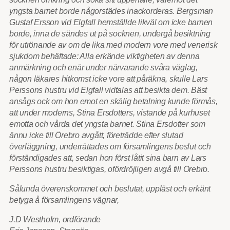
yngsta barnet borde någorstädes inackorderas. Bergsman
Gustaf Ersson vid Elgfall hemställde likväl om icke barnen
borde, inna de sändes ut på socknen, undergå besiktning
för utrönande av om de lika med modern vore med venerisk
sjukdom behäftade: Alla erkände viktigheten av denna
anmärkning och enär under närvarande svåra väglag,
någon läkares hitkomst icke vore att påräkna, skulle Lars
Perssons hustru vid Elgfall vidtalas att besikta dem. Bäst
ansågs ock om hon emot en skälig betalning kunde förmås,
att under moderns, Stina Ersdotters, vistande på kurhuset
emotta och vårda det yngsta barnet. Stina Ersdotter som
ännu icke till Örebro avgått, företrädde efter slutad
överläggning, underrättades om församlingens beslut och
förständigades att, sedan hon först låtit sina barn av Lars
Perssons hustru besiktigas, ofördröjligen avgå till Örebro.
Sålunda överenskommet och beslutat, uppläst och erkänt
betyga å församlingens vägnar,
J.D Westholm, ordförande