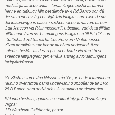
med ifrågavarande änka – församlingen beslöt att lämna
henne en tillfällig hjälp bestående av 4 Rd Banco och då
dessa medel avsåg bör utgå från fattigkassan, blivo de nu
det församlingens pastor i sockenmännens närvaro till herr
Carl Jansson vid Rålinmossen(?) utbetalte.
Vad detta tillfälle
utlämnade även av församlingens fattigkassa till Eric Olsson
i Salbofall 1 Rd Banco för Eric Persson i Vintermossen
vilken anmäldes utav behov av något understöd, även
således beslöts att dessa personer borde vid den i höst
skeende fattigregleringen erhålla anslag av församlingens
fattigvårdskassa.
§3. Skolmästaren Jan Nilsson från Yxsjön hade inlämnat en
räkning över fattiga barns undervisning uppgående till 1 Rd
28 B Banco, som godkändes till betalning av skolfonden.
Sålunda beslutat, uppläst och erkänt intyga å församlingens
vägnar,
J.D Westholm Ordförande, pastor.