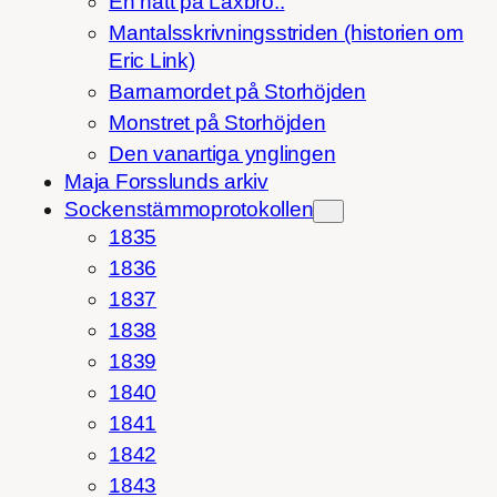
En natt på Laxbro..
Mantalsskrivningsstriden (historien om
Eric Link)
Barnamordet på Storhöjden
Monstret på Storhöjden
Den vanartiga ynglingen
Maja Forsslunds arkiv
Sockenstämmoprotokollen
1835
1836
1837
1838
1839
1840
1841
1842
1843