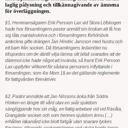
laglig pålysning och tillkännagivande av ämnena
för överläggningen.
§1. Hemmansägaren Erik Persson Lax vid Stora Löfskogen
hade hos församlingens pastor anmält sin önskan att få hos
sig låta mantalsskriva och i församlingens förhörsbok
anteckna gifte drängen Jan Hindric Jansson med hustru och
ett barn från socken. Då församlingens ledamöter nu
tillspordes om de därtill vilja lämna sitt bifall svarades att de
däremot icke hade något att invända, så framt Erik Persson
Lax uppfyller villkoret för sådana personers inflyttande i
församlingen, som 4:e Mom 1§ av det gällande reglemente
för fattigvården föreskriver.
§2. Pastor anmälde att Jan Nilssons änka från Södra
Hörken en längre till vård utav en svår sjukdom
sängliggande hos sin måg, en fattig arbetare vid vid Rävåla,
Grangärde socken och som hennes sjukdom ännu (…)
erhållen läkarvård icke blott fortgår utan snarare tyckes
förvärras, tillsporde sockenmännen vad utväg borde tagas