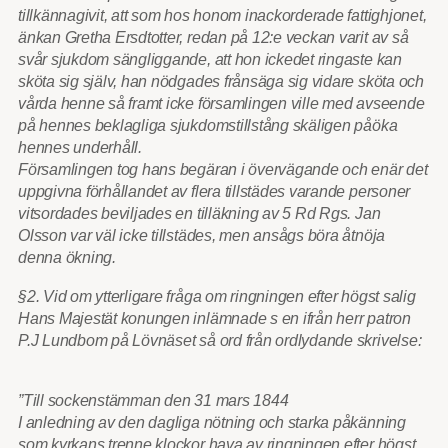
tillkännagivit, att som hos honom inackorderade fattighjonet,
änkan Gretha Ersdtotter, redan på 12:e veckan varit av så
svår sjukdom sängliggande, att hon ickedet ringaste kan
sköta sig själv, han nödgades frånsäga sig vidare sköta och
vårda henne så framt icke församlingen ville med avseende
på hennes beklagliga sjukdomstillstång skäligen påöka
hennes underhåll.
Församlingen tog hans begäran i övervägande och enär det
uppgivna förhållandet av flera tillstädes varande personer
vitsordades beviljades en tilläkning av 5 Rd Rgs. Jan
Olsson var väl icke tillstädes, men ansågs böra åtnöja
denna ökning.
§2. Vid om ytterligare fråga om ringningen efter högst salig
Hans Majestät konungen inlämnade s en ifrån herr patron
P.J Lundbom på Lövnäset så ord från ordlydande skrivelse:
”Till sockenstämman den 31 mars 1844
I anledning av den dagliga nötning och starka påkänning
som kyrkans trenne klockor hava av ringningen efter högst