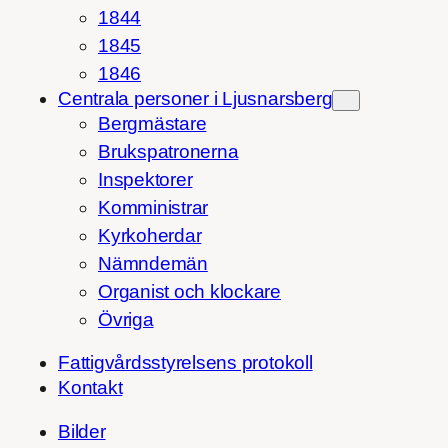
1844
1845
1846
Centrala personer i Ljusnarsberg
Bergmästare
Brukspatronerna
Inspektorer
Komministrar
Kyrkoherdar
Nämndemän
Organist och klockare
Övriga
Fattigvårdsstyrelsens protokoll
Kontakt
Bilder