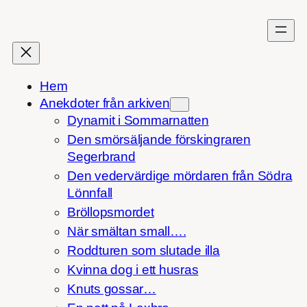
Hoppa
till
innehåll
Hem
Anekdoter från arkiven
Dynamit i Sommarnatten
Den smörsäljande förskingraren
Segerbrand
Den vedervärdige mördaren från Södra
Lönnfall
Bröllopsmordet
När smältan small….
Roddturen som slutade illa
Kvinna dog i ett husras
Knuts gossar…