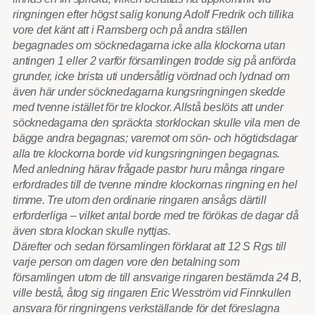
ringningen efter högst salig konung Adolf Fredrik och tillika
vore det känt att i Ramsberg och på andra ställen
begagnades om söcknedagarna icke alla klockorna utan
antingen 1 eller 2 varför församlingen trodde sig på anförda
grunder, icke brista uti undersåtlig vördnad och lydnad om
även här under söcknedagarna kungsringningen skedde
med tvenne istället för tre klockor. Allstå beslöts att under
söcknedagarna den spräckta storklockan skulle vila men de
bägge andra begagnas; varemot om sön- och högtidsdagar
alla tre klockorna borde vid kungsringningen begagnas.
Med anledning härav frågade pastor huru många ringare
erfordrades till de tvenne mindre klockornas ringning en hel
timme. Tre utom den ordinarie ringaren ansågs därtill
erforderliga – vilket antal borde med tre förökas de dagar då
även stora klockan skulle nyttjas.
Därefter och sedan församlingen förklarat att 12 S Rgs till
varje person om dagen vore den betalning som
församlingen utom de till ansvarige ringaren bestämda 24 B,
ville bestå, åtog sig ringaren Eric Wesström vid Finnkullen
ansvara för ringningens verkställande för det föreslagna