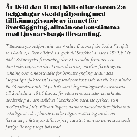
År 1840 den 31 maj hölls efter derom 2:e
helgedagar skedd pålysning med
tillkännagivande av ämnet för
överläggning, allmän sockenstämma
med Ljusnarsbergs församling.
Tillkännagav ordföranden att Anders Erssons från Södra Finnfall
son Anders, vilken härifrån avgick till Stockholm våren 1839, blivit
död i Brännkyrka församling den 21 sistlidne februari, och
därstädes begraven den 4 mars detta år; varefter föredrogs en
räkning över omkostnader för bemälte yngling under dess
långvariga sjukdomstid uppgående omkostnaderna till icke mindre
än 44 riksdaler och 44 ps RdS samt begravningsomkostnaderna
till 2 riksdaler 18 pS Banco. för vilka omkostnader nu äskades
avsättning av den avlidnes i Stockholm varande syskon, som
medlen förskjutit. Församlingens närvarande ledamöter förklarade
enhälligt att de ej kunde bevilja någon ersättning av denna
församlings fattigvårdsförsörjningsanstalt som av hemmavarande
fattiga är nog tungt belastad.