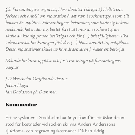
§3. Församlingens organist, Herr direktör (dirigent) Hellström,
förkom och anhöll om reparation å det rum i sockenstugan som till
honom är upplåtet. Församlingens ledamöter, som hade sig bekant
nödvändigheten där av, beslöt först att muren i sockenstugan
skulle av kunnig person besiktigas och för (…) bristfälligheter vilka
i ekonomiska besiktningen förleden (…) blivit anmärkta, avhjälpas.
Dessa reparationer skulle av häradsdomaren J. Adler ombesörjas.
Sålunda beslutat uppläst och justerat intyga på församlingens
vägnar
J.D Westholm Ordförande Pastor
Johan Häger
Jan Davidsson på Dammen
Kommentar
Ett av syskonen i Stockholm har ånyo framfört ett äskande om
stöd för kostnader vid socken skrivna Anders Anderssons
sjukdoms- och begravningskostnader. Då han aldrig