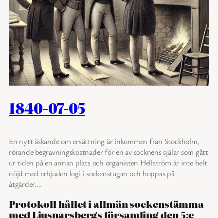
1840-07-05
En nytt äskande om ersättning är inkommen från Stockholm,
rörande begravningskostnader för en av socknens själar som gått
ur tiden på en annan plats och organisten Hellström är inte helt
nöjd med erbjuden logi i sockenstugan och hoppas på
åtgärder….
Protokoll hållet i allmän sockenstämma
med Ljusnarsbergs församling den 5:e