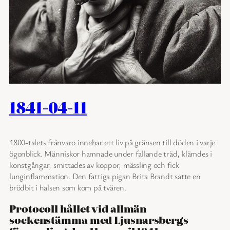
1841-04-11
1800-talets frånvaro innebar ett liv på gränsen till döden i varje
ögonblick. Människor hamnade under fallande träd, klämdes i
konstgångar, smittades av koppor, mässling och fick
lunginflammation. Den fattiga pigan Brita Brandt satte en
brödbit i halsen som kom på tvären.
Protocoll hållet vid allmän
sockenstämma med Ljusnarsbergs