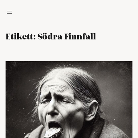
Hoppa
till
innehåll
Etikett:
Södra Finnfall