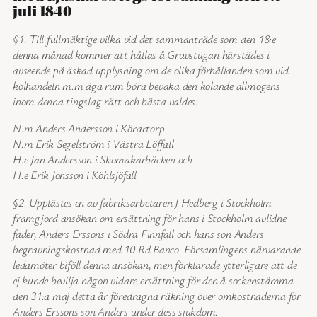
juli 1840
§1. Till fullmäktige vilka vid det sammanträde som den 18:e
denna månad kommer att hållas å Gruvstugan härstädes i
avseende på äskad upplysning om de olika förhållanden som vid
kolhandeln m.m äga rum böra bevaka den kolande allmogens
inom denna tingslag rätt och bästa valdes:
N.m Anders Andersson i Körartorp
N.m Erik Segelström i Västra Löffall
H.e Jan Andersson i Skomakarbäcken och
H.e Erik Jonsson i Köhlsjöfall
§2. Upplästes en av fabriksarbetaren J Hedberg i Stockholm
framgjord ansökan om ersättning för hans i Stockholm avlidne
fader, Anders Erssons i Södra Finnfall och hans son Anders
begravningskostnad med 10 Rd Banco. Församlingens närvarande
ledamöter biföll denna ansökan, men förklarade ytterligare att de
ej kunde bevilja någon vidare ersättning för den å sockenstämma
den 31:a maj detta år föredragna räkning över omkostnaderna för
Anders Erssons son Anders under dess sjukdom.