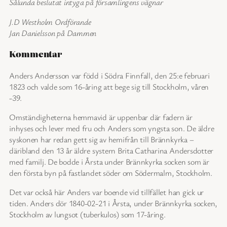
Sålunda beslutat intyga på församlingens vägnar
J.D Westholm Ordförande
Jan Danielsson på Dammen
Kommentar
Anders Andersson var född i Södra Finnfall, den 25:e februari
1823 och valde som 16-åring att bege sig till Stockholm, våren
-39.
Omständigheterna hemmavid är uppenbar där fadern är
inhyses och lever med fru och Anders som yngsta son. De äldre
syskonen har redan gett sig av hemifrån till Brännkyrka –
däribland den 13 år äldre systern Brita Catharina Andersdotter
med familj. De bodde i Årsta under Brännkyrka socken som är
den första byn på fastlandet söder om Södermalm, Stockholm.
Det var också här Anders var boende vid tillfället han gick ur
tiden. Anders dör 1840-02-21 i Årsta, under Brännkyrka socken,
Stockholm av lungsot (tuberkulos) som 17-åring.