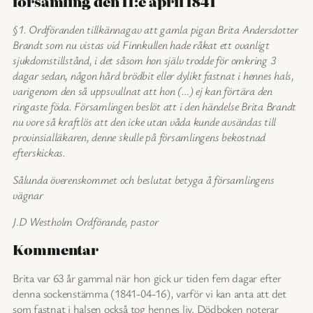
församling den 11:e april 1841
§1. Ordföranden tillkännagav att gamla pigan Brita Andersdotter
Brandt som nu vistas vid Finnkullen hade råkat ett ovanligt
sjukdomstillstånd, i det såsom hon själv trodde för omkring 3
dagar sedan, någon hård brödbit eller dylikt fastnat i hennes hals,
varigenom den så uppsvullnat att hon (…) ej kan förtära den
ringaste föda. Församlingen beslöt att i den händelse Brita Brandt
nu vore så kraftlös att den icke utan våda kunde avsändas till
provinsialläkaren, denne skulle på församlingens bekostnad
efterskickas.
Sålunda överenskommet och beslutat betyga å församlingens
vägnar
J.D Westholm Ordförande, pastor
Kommentar
Brita var 63 år gammal när hon gick ur tiden fem dagar efter
denna sockenstämma (1841-04-16), varför vi kan anta att det
som fastnat i halsen också tog hennes liv. Dödboken noterar