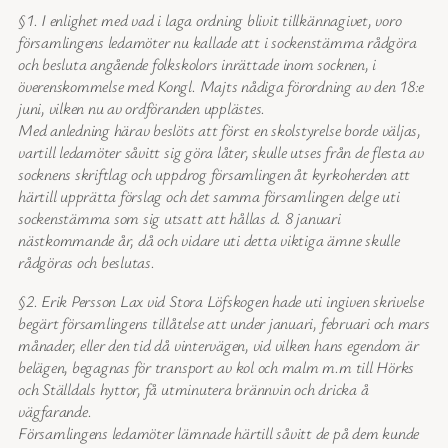
§1. I enlighet med vad i laga ordning blivit tillkännagivet, voro
församlingens ledamöter nu kallade att i sockenstämma rådgöra
och besluta angående folkskolors inrättade inom socknen, i
överenskommelse med Kongl. Majts nådiga förordning av den 18:e
juni, vilken nu av ordföranden upplästes.
Med anledning härav beslöts att först en skolstyrelse borde väljas,
vartill ledamöter såvitt sig göra låter, skulle utses från de flesta av
socknens skriftlag och uppdrog församlingen åt kyrkoherden att
härtill upprätta förslag och det samma församlingen delge uti
sockenstämma som sig utsatt att hållas d. 8 januari
nästkommande år, då och vidare uti detta viktiga ämne skulle
rådgöras och beslutas.
§2. Erik Persson Lax vid Stora Löfskogen hade uti ingiven skrivelse
begärt församlingens tillåtelse att under januari, februari och mars
månader, eller den tid då vintervägen, vid vilken hans egendom är
belägen, begagnas för transport av kol och malm m.m till Hörks
och Ställdals hyttor, få utminutera brännvin och dricka å
vägfarande.
Församlingens ledamöter lämnade härtill såvitt de på dem kunde