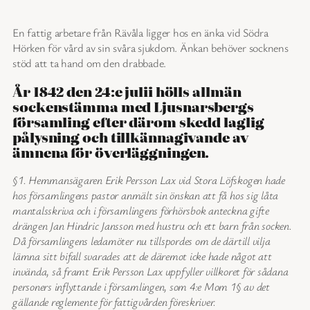
En fattig arbetare från Rävåla ligger hos en änka vid Södra
Hörken för vård av sin svåra sjukdom. Änkan behöver socknens
stöd att ta hand om den drabbade.
År 1842 den 24:e julii hölls allmän
sockenstämma med Ljusnarsbergs
församling efter därom skedd laglig
pålysning och tillkännagivande av
ämnena för överläggningen.
§1. Hemmansägaren Erik Persson Lax vid Stora Löfskogen hade
hos församlingens pastor anmält sin önskan att få hos sig låta
mantalsskriva och i församlingens förhörsbok anteckna gifte
drängen Jan Hindric Jansson med hustru och ett barn från socken.
Då församlingens ledamöter nu tillspordes om de därtill vilja
lämna sitt bifall svarades att de däremot icke hade något att
invända, så framt Erik Persson Lax uppfyller villkoret för sådana
personers inflyttande i församlingen, som 4:e Mom 1§ av det
gällande reglemente för fattigvården föreskriver.