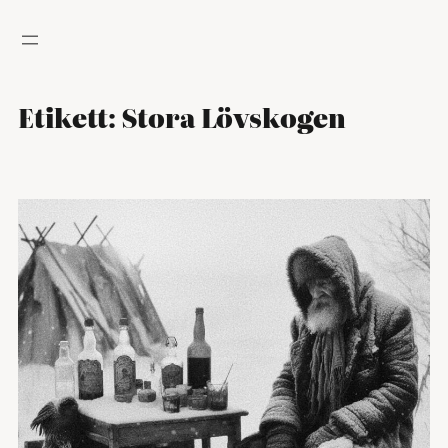
Hoppa
till
innehåll
Etikett:
Stora Lövskogen