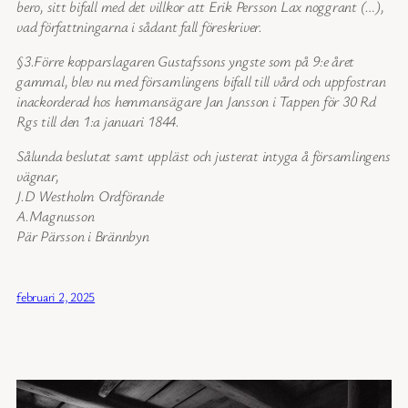
bero, sitt bifall med det villkor att Erik Persson Lax noggrant (…),
vad författningarna i sådant fall föreskriver.
§3.Förre kopparslagaren Gustafssons yngste som på 9:e året
gammal, blev nu med församlingens bifall till vård och uppfostran
inackorderad hos hemmansägare Jan Jansson i Tappen för 30 Rd
Rgs till den 1:a januari 1844.
Sålunda beslutat samt uppläst och justerat intyga å församlingens
vägnar,
J.D Westholm Ordförande
A.Magnusson
Pär Pärsson i Brännbyn
februari 2, 2025