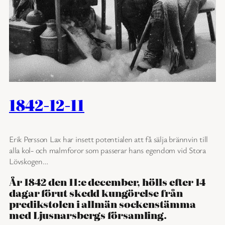
1842-12-11
Erik Persson Lax har insett potentialen att få sälja brännvin till
alla kol- och malmforor som passerar hans egendom vid Stora
Lövskogen…
År 1842 den 11:e december, hölls efter 14
dagar förut skedd kungörelse från
predikstolen i allmän sockenstämma
med Ljusnarsbergs församling.