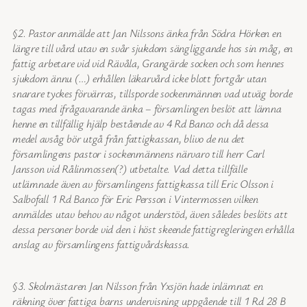
§2. Pastor anmälde att Jan Nilssons änka från Södra Hörken en
längre till vård utav en svår sjukdom sängliggande hos sin måg, en
fattig arbetare vid vid Rävåla, Grangärde socken och som hennes
sjukdom ännu (…) erhållen läkarvård icke blott fortgår utan
snarare tyckes förvärras, tillsporde sockenmännen vad utväg borde
tagas med ifrågavarande änka – församlingen beslöt att lämna
henne en tillfällig hjälp bestående av 4 Rd Banco och då dessa
medel avsåg bör utgå från fattigkassan, blivo de nu det
församlingens pastor i sockenmännens närvaro till herr Carl
Jansson vid Rålinmossen(?) utbetalte.
Vad detta tillfälle
utlämnade även av församlingens fattigkassa till Eric Olsson i
Salbofall 1 Rd Banco för Eric Persson i Vintermossen vilken
anmäldes utav behov av något understöd, även således beslöts att
dessa personer borde vid den i höst skeende fattigregleringen erhålla
anslag av församlingens fattigvårdskassa.
§3. Skolmästaren Jan Nilsson från Yxsjön hade inlämnat en
räkning över fattiga barns undervisning uppgående till 1 Rd 28 B