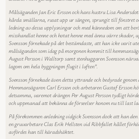
Målsäganden Jan Eric Ersson och hans hustru Lisa Andersdot
hårda smällarna, rusat upp ur sängen, sprungit till fönstret 
ledning av dessa upplysningar och med kännedom om att berörda
misshandlat henne och hotat henne med ännu värre skador, up
Svensson förnekade på det bestämdaste, att han icke varit ut
målsäganden som idag på morgonen kommit till hemmansägaren
August Persson i Walltorp samt stenhuggaren Svensson närvarit,
lagom om hela byggningen flugit i luften”.
Svensson förnekade även detta yttrande och bedyrade genom 
Hemmansägaren Carl Ersson och arbetaren Gustaf Ersson hörde 
detsamma, varemot drängen Per August Persson tydligt hörde 
och uppmanad att bekänna de förseelser honom nu till last lad
På förekommen anledning vidgick Svensson dock att han den 24
en gruvarbetare Clas Erik Hellsten vid Ribbfallet hållet förh
avfördes han till häradshäktet.