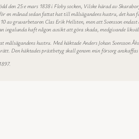
ödd den 25:e mars 1838 i Floby socken, Vilske härad av Skarabor
för en månad sedan fattat hat till målsägandens hustru, det han 
 10 av gruvarbetaren Clas Erik Hellsten, men att Svensson endas
an ingalunda haft någon avsikt att göra skada, medgivande likväl 
dlat målsägandens hustru. Med häktade Anders Johan Svensson Åhs,
t. Den häktades prästbetyg skall genom min försorg anskaffas o
1897.