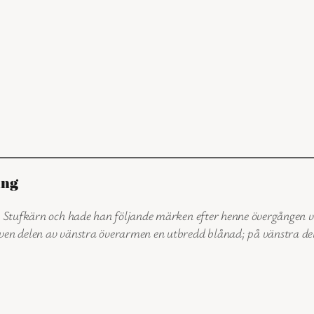
ing
ån Stufkärn och hade han följande märken efter henne övergången
även delen av vänstra överarmen en utbredd blånad; på vänstra de