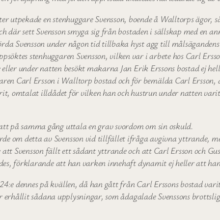
ter utpekade en stenhuggare Svensson, boende å Walltorps ägor, 
och där sett Svensson smyga sig från bostaden i sällskap med en a
 Svensson under någon tid tillbaka hyst agg till målsägandens hus
psöktes stenhuggaren Svensson, vilken var i arbete hos Carl Erss
e eller under natten besökt makarna Jan Erik Erssons bostad ej he
 Carl Ersson i Walltorp bostad och för bemälda Carl Ersson, d
 omtalat illdådet för vilken han och hustrun under natten varit ut
att på samma gång uttala en grav svordom om sin oskuld.
om detta av Svensson vid tillfället ifråga avgivna yttrande, men 
att Svensson fällt ett sådant yttrande och att Carl Ersson och G
es, förklarande att han varken innehaft dynamit ej heller att han
:e dennes på kvällen, då han gått från Carl Erssons bostad varit
ör erhållit sådana upplysningar, som ådagalade Svenssons brottsli