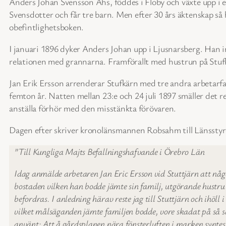
Anders Johan Svensson Åhs, föddes i Floby och växte upp i et
Svensdotter och får tre barn. Men efter 30 års äktenskap s
obefintlighetsboken.
I januari 1896 dyker Anders Johan upp i Ljusnarsberg. Han i
relationen med grannarna. Framförallt med hustrun på Stufkä
Jan Erik Ersson arrenderar Stufkärn med tre andra arbetarfa
femton år. Natten mellan 23:e och 24 juli 1897 smäller det 
anställa förhör med den misstänkta förövaren.
Dagen efter skriver kronolänsmannen Robsahm till Länsstyr
”Till Kungliga Majts Befallningshafvande i Örebro Län
Idag anmälde arbetaren Jan Eric Ersson vid Stuttjärn att någ
bostaden vilken han bodde jämte sin familj, utgörande hustru
befordras. I anledning härav reste jag till Stuttjärn och ihöl
vilket målsäganden jämte familjen bodde, vore skadat på så sä
använt: Att å gårdsplanen nära fönsterluften i marken syntes