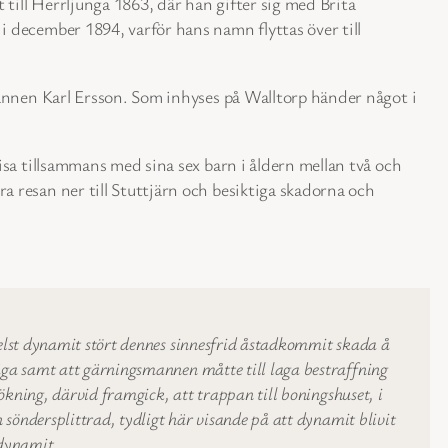
till Herrljunga 1863, där han gifter sig med Brita
 december 1894, varför hans namn flyttas över till
mannen Karl Ersson. Som inhyses på Walltorp händer något i
sa tillsammans med sina sex barn i åldern mellan två och
 resan ner till Stuttjärn och besiktiga skadorna och
delst dynamit stört dennes sinnesfrid åstadkommit skada å
äga samt att gärningsmannen måtte till laga bestraffning
ökning, därvid framgick, att trappan till boningshuset, i
 söndersplittrad, tydligt här visande på att dynamit blivit
 dynamit.