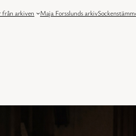
 från arkiven
Maja Forsslunds arkiv
Sockenstämmo