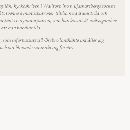
gs län, kyrkoskriven i Walltorp inom Ljusnarsbergs socken
fått tvenne dynamitpatroner tillika med stubintråd och
t antänt en dynamitpatron, som han kastat åt målsägandens
att han handlat illa.
 som införpassats till Örebro länshäkte anhåller jag
ch vid blivande rannsakning företes.