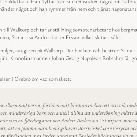
t soldattorp. Han flyttar från sin hemsocken några mil söderut 
å händer något och han rymmer från hem och tjänst någonstans i
n till Walltorp och tar anställning som stenarbetare hos berg
rn, Stina Lisa Andersdotter Ersson vilket slutar i våld.
miljer, av ägaren på Walltorp. Där bor han och hustrun Stina Li
rejält. Kronolänsmannen Johan Georg Napoleon Robsahm får göra
elsen i Örebro om vad som skett:
on illasinnad person förliden natt klockan mellan ett och två me
 och minderåriga barn och anhöll tillika att undersökning måtte 
l i närvaro av fjärdingsmannen Anders Andersson i Stuttjärn unders
tt, att en planka nära boningshusets dörrtröskel vore lösryckt och
 en fördjupning med jorden uppristad likaledes härledande sig av