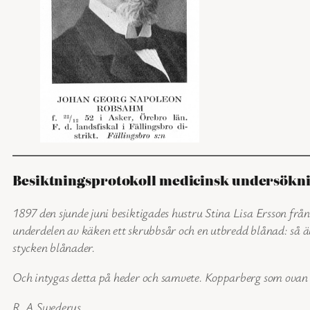
Besiktningsprotokoll medicinsk undersökn
1897 den sjunde juni besiktigades hustru Stina Lisa Ersson fr
underdelen av käken ett skrubbsår och en utbredd blånad: så 
stycken blånader.
Och intygas detta på heder och samvete.
Kopparberg som ovan
R. A Swederus