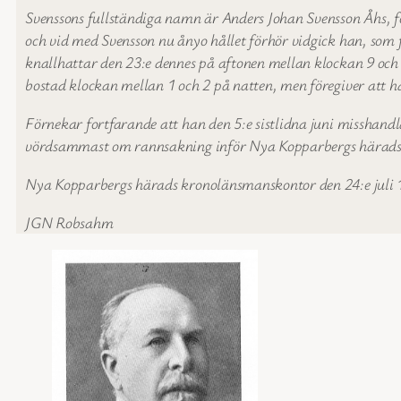
Svenssons fullständiga namn är Anders Johan Svensson Åhs, f
och vid med Svensson nu ånyo hållet förhör vidgick han, som 
knallhattar den 23:e dennes på aftonen mellan klockan 9 och
bostad klockan mellan 1 och 2 på natten, men föregiver att h
Förnekar fortfarande att han den 5:e sistlidna juni misshan
vördsammast om rannsakning inför Nya Kopparbergs häradsrät
Nya Kopparbergs härads kronolänsmanskontor den 24:e juli 
JGN Robsahm