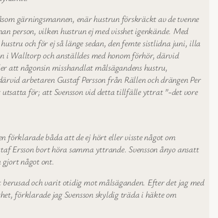
såsom gärningsmannen, enär hustrun förskräckt av de tvenne
nnan person, vilken hustrun ej med visshet igenkände. Med
tru och för ej så länge sedan, den femte sistlidna juni, illa
on i Walltorp och anställdes med honom förhör, därvid
ller att någonsin misshandlat målsägandens hustru,
ärvid arbetaren Gustaf Persson från Rällen och drängen Per
satta för; att Svensson vid detta tillfälle yttrat ”-det vore
förklarade båda att de ej hört eller visste något om
ustaf Ersson bort höra samma yttrande. Svensson ånyo ansatt
 gjort något ont.
 berusad och varit otidig mot målsäganden. Efter det jag med
ghet, förklarade jag Svensson skyldig träda i häkte om