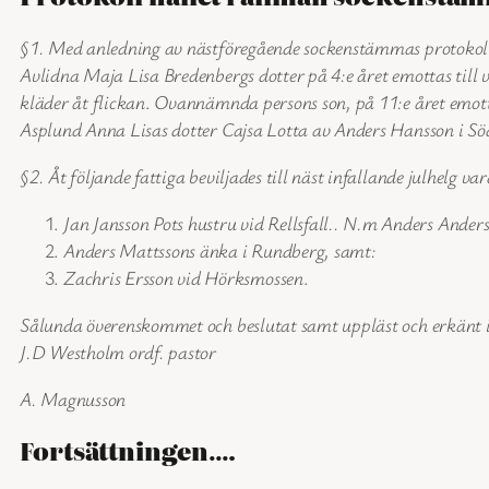
§1. Med anledning av nästföregående sockenstämmas protokoll
Avlidna Maja Lisa Bredenbergs dotter på 4:e året emottas till 
kläder åt flickan
.
Ovannämnda persons son, på 11:e året emott
Asplund Anna Lisas dotter Cajsa Lotta av Anders Hansson i Sö
§2. Åt följande fattiga beviljades till näst infallande julhelg v
Jan Jansson Pots hustru vid Rellsfall.. N.m Anders Ander
Anders Mattssons änka i Rundberg, samt:
Zachris Ersson vid Hörksmossen
.
Sålunda överenskommet och beslutat samt uppläst och erkänt 
J.D Westholm ordf. pastor
A. Magnusson
Fortsättningen….