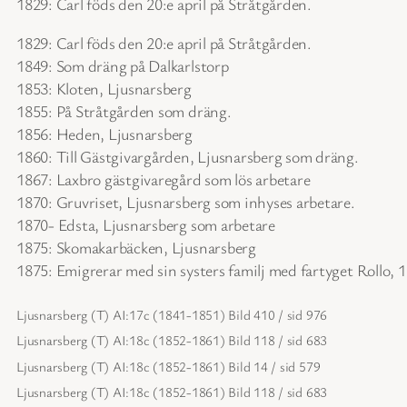
1829: Carl föds den 20:e april på Stråtgården.
1829: Carl föds den 20:e april på Stråtgården.
1849: Som dräng på Dalkarlstorp
1853: Kloten, Ljusnarsberg
1855: På Stråtgården som dräng.
1856: Heden, Ljusnarsberg
1860: Till Gästgivargården, Ljusnarsberg som dräng.
1867: Laxbro gästgivaregård som lös arbetare
1870: Gruvriset, Ljusnarsberg som inhyses arbetare.
1870- Edsta, Ljusnarsberg som arbetare
1875: Skomakarbäcken, Ljusnarsberg
1875: Emigrerar med sin systers familj med fartyget Rollo,
Ljusnarsberg (T) AI:17c (1841-1851) Bild 410 / sid 976
Ljusnarsberg (T) AI:18c (1852-1861) Bild 118 / sid 683
Ljusnarsberg (T) AI:18c (1852-1861) Bild 14 / sid 579
Ljusnarsberg (T) AI:18c (1852-1861) Bild 118 / sid 683