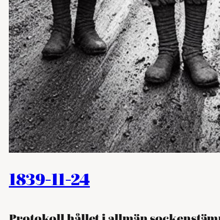
1839-11-24
Protokoll hållet i allmän sockenstä