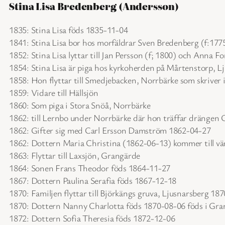
Stina Lisa Bredenberg (Andersson)
1835: Stina Lisa föds 1835-11-04
1841: Stina Lisa bor hos morfäldrar Sven Bredenberg (f:177
1852: Stina Lisa lyttar till Jan Persson (f; 1800) och Anna F
1854: Stina Lisa är piga hos kyrkoherden på Mårtenstorp, L
1858: Hon flyttar till Smedjebacken, Norrbärke som skriver
1859: Vidare till Hällsjön
1860: Som piga i Stora Snöå, Norrbärke
1862: till Lernbo under Norrbärke där hon träffar drängen
1862: Gifter sig med Carl Ersson Damström 1862-04-27
1862: Dottern Maria Christina (1862-06-13) kommer till vä
1863: Flyttar till Laxsjön, Grangärde
1864: Sonen Frans Theodor föds 1864-11-27
1867: Dottern Paulina Serafia föds 1867-12-18
1870: Familjen flyttar till Björkängs gruva, Ljusnarsberg 18
1870: Dottern Nanny Charlotta föds 1870-08-06 föds i Gra
1872: Dottern Sofia Theresia föds 1872-12-06