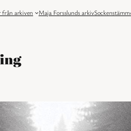
 från arkiven
Maja Forsslunds arkiv
Sockenstämmo
ing