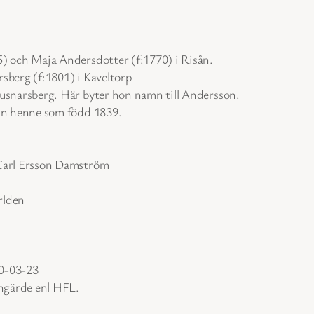
5) och Maja Andersdotter (f:1770) i Risån.
orsberg (f:1801) i Kaveltorp
jusnarsberg. Här byter hon namn till Andersson.
 in henne som född 1839.
 Carl Ersson Damström
rlden
70-03-23
ngärde enl HFL.