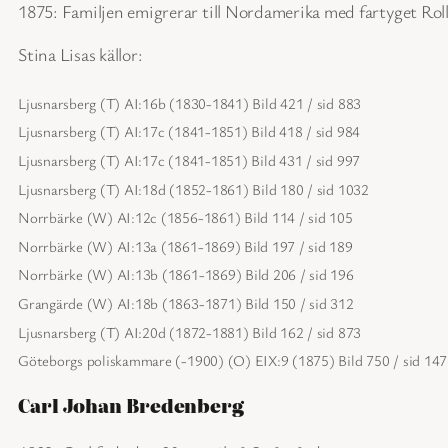
1875: Familjen emigrerar till Nordamerika med fartyget Rol
Stina Lisas källor:
Ljusnarsberg (T) AI:16b (1830-1841) Bild 421 / sid 883
Ljusnarsberg (T) AI:17c (1841-1851) Bild 418 / sid 984
Ljusnarsberg (T) AI:17c (1841-1851) Bild 431 / sid 997
Ljusnarsberg (T) AI:18d (1852-1861) Bild 180 / sid 1032
Norrbärke (W) AI:12c (1856-1861) Bild 114 / sid 105
Norrbärke (W) AI:13a (1861-1869) Bild 197 / sid 189
Norrbärke (W) AI:13b (1861-1869) Bild 206 / sid 196
Grangärde (W) AI:18b (1863-1871) Bild 150 / sid 312
Ljusnarsberg (T) AI:20d (1872-1881) Bild 162 / sid 873
Göteborgs poliskammare (-1900) (O) EIX:9 (1875) Bild 750 / sid 147
Carl Johan Bredenberg