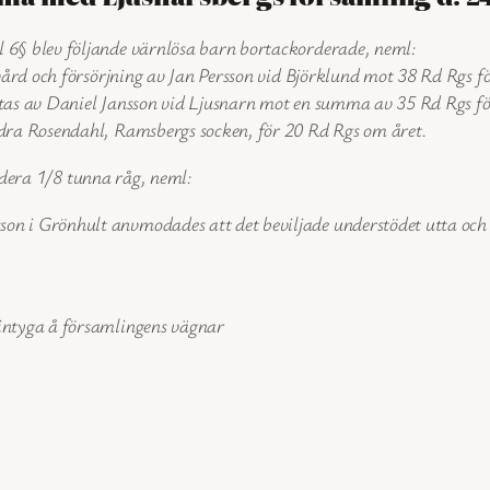
 6§ blev följande värnlösa barn bortackorderade, neml:
vård och försörjning av Jan Persson vid Björklund mot 38 Rd Rgs fö
as av Daniel Jansson vid Ljusnarn mot en summa av 35 Rd Rgs fö
dra Rosendahl, Ramsbergs socken, för 20 Rd Rgs om året.
ardera 1/8 tunna råg, neml:
sson i Grönhult anvmodades att det beviljade understödet utta oc
intyga å församlingens vägnar