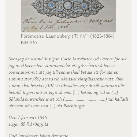
Förbindelse: Ljusnarsberg (T) KV:1 (1823-1884)
Bild 610
Som jag är stämd åt pigan Carin Jansdotter vid Laxbro för det
jag med henne har sammanavlat ett gåssebarn så har vi
överenskommit att jag till henne skall betala ett för allt en
summa stor /80/ att ta tio riksdaler riksgäldssedlar att vilka
summ skal betalas /10/ tio riksdaler varje år till summan blir
betald. Ingen ränt är lägd så vida (…) betalning tid öv (…)
Sålunda överenskommet och (……………………………….) till kallade
vittnens närvaro som (..) vid Biörkberget.
Den 7 februari 1846
sagar 80 Rd riksgäld
Carl Jansdotter, Johan Bergman