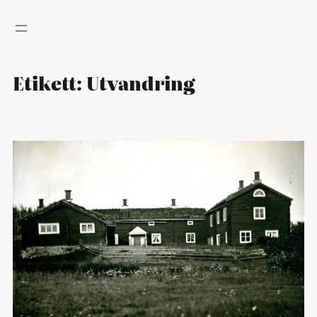
Hoppa
till
innehåll
Etikett:
Utvandring