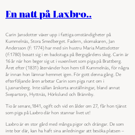
En natt på Laxbro..
Carin Jansdotter växer upp i fattiga omständigheter på
Kummelnäs, Stora Smedberget. Fadern, skomakaren, Jan
Andersson (f: 1774) har med sin hustru Maria Mattsdotter
(f:1780) bosatt sig i en backstuga på Bergsgårdens skog. Carin är
16 år när hon beger sig ut i vuxenlivet som piga på Brattberg.
Året efter (1831) återvänder hon hem till Kummelnäs, för några
år innan hon lämnar hemmet igen. För gott denna gång. De
efterföljande åren arbetar Carin som piga runt om i
Ljusnarsberg. Inte sällan årskorta anställningar, bland annat
Svepartorp, Hyttnäs, Hörkslund och Brännby.
Tio år senare,1841, ogift och vid en ålder om 27, får hon tjänst
som piga på Laxbro där hon stannar livet ut!
Laxbro är en stor gård med många pigor och drängar. De som
inte bor där, kan ha haft sina anledningar att besöka platsen –