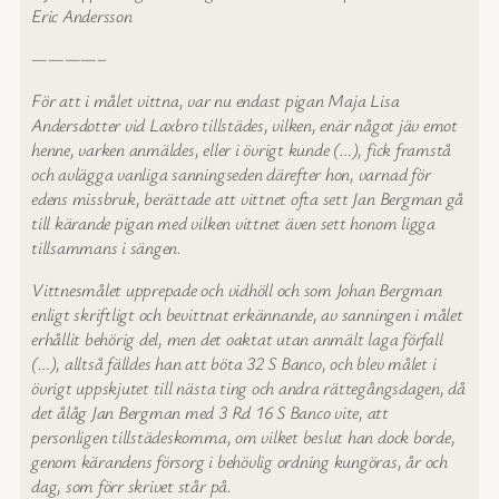
Eric Andersson
————–
För att i målet vittna, var nu endast pigan Maja Lisa
Andersdotter vid Laxbro tillstädes, vilken, enär något jäv emot
henne, varken anmäldes, eller i övrigt kunde (…), fick framstå
och avlägga vanliga sanningseden därefter hon, varnad för
edens missbruk, berättade att vittnet ofta sett Jan Bergman gå
till kärande pigan med vilken vittnet även sett honom ligga
tillsammans i sängen.
Vittnesmålet upprepade och vidhöll och som Johan Bergman
enligt skriftligt och bevittnat erkännande, av sanningen i målet
erhållit behörig del, men det oaktat utan anmält laga förfall
(…), alltså fälldes han att böta 32 S Banco, och blev målet i
övrigt uppskjutet till nästa ting och andra rättegångsdagen, då
det ålåg Jan Bergman med 3 Rd 16 S Banco vite, att
personligen tillstädeskomma, om vilket beslut han dock borde,
genom kärandens försorg i behövlig ordning kungöras, år och
dag, som förr skrivet står på.