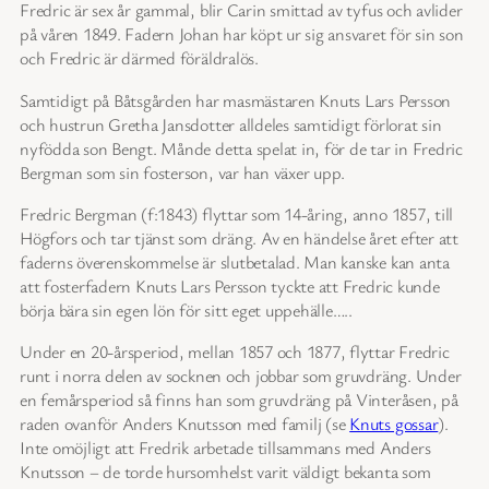
Fredric är sex år gammal, blir Carin smittad av tyfus och avlider
på våren 1849. Fadern Johan har köpt ur sig ansvaret för sin son
och Fredric är därmed föräldralös.
Samtidigt på Båtsgården har masmästaren Knuts Lars Persson
och hustrun Gretha Jansdotter alldeles samtidigt förlorat sin
nyfödda son Bengt. Månde detta spelat in, för de tar in Fredric
Bergman som sin fosterson, var han växer upp.
Fredric Bergman (f:1843) flyttar som 14-åring, anno 1857, till
Högfors och tar tjänst som dräng. Av en händelse året efter att
faderns överenskommelse är slutbetalad. Man kanske kan anta
att fosterfadern Knuts Lars Persson tyckte att Fredric kunde
börja bära sin egen lön för sitt eget uppehälle…..
Under en 20-årsperiod, mellan 1857 och 1877, flyttar Fredric
runt i norra delen av socknen och jobbar som gruvdräng. Under
en femårsperiod så finns han som gruvdräng på Vinteråsen, på
raden ovanför Anders Knutsson med familj (se
Knuts gossar
).
Inte omöjligt att Fredrik arbetade tillsammans med Anders
Knutsson – de torde hursomhelst varit väldigt bekanta som