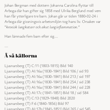
Johan Bergman med dottern Johanna Carolina flyttar till
Arboga där han gifter sig 1858 med Ulrika Berglund med vem
han får ytterligare tre barn. Johan går ur tiden 1880-02-24 i
Arboga där gissningsvis arbetsmiljön tog hans liv. Orsaken var
”
kronisk lungkatarr och akut lunginflammation.”
Han lämnade fem barn efter sig….
….
Å så källorna
Ljusnarsberg (T) C:11 (1803-1815) Bild 140
Ljusnarsberg (T) AI:16a (1830-1841) Bild 106 / sid 93
Ljusnarsberg (T) AI:16a (1830-1841) Bild 213 / sid 197
Ljusnarsberg (T) AI:16a (1830-1841) Bild 254 / sid 238
Ljusnarsberg (T) AI:16a (1830-1841) Bild 244 / sid 228
Ljusnarsberg (T) AI:17c (1841-1851) Bild 18 / sid 584
Ljusnarsberg (T) C:13 (1829-1848) Bild 2020
Ljusnarsberg (T) F:6 (1840-1856) Bild 97
Ljusnarsberg (T) AI:17b (1841-1851) Bild 265 / sid 545