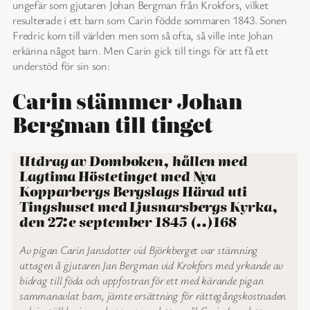
ungefär som gjutaren Johan Bergman från Krokfors, vilket
resulterade i ett barn som Carin födde sommaren 1843. Sonen
Fredric kom till världen men som så ofta, så ville inte Johan
erkänna något barn. Men Carin gick till tings för att få ett
understöd för sin son:
Carin stämmer Johan
Bergman till tinget
Utdrag av Domboken, hållen med
Lagtima Höstetinget med Nya
Kopparbergs Bergslags Härad uti
Tingshuset med Ljusnarsbergs Kyrka,
den 27:e september 1845 (..)168
Av pigan Carin Jansdotter vid Björkberget var stämning
uttagen å gjutaren Jan Bergman vid Krokfors med yrkande av
bidrag till föda och uppfostran för ett med kärande pigan
sammanavlat barn, jämte ersättning för rättegångskostnaden