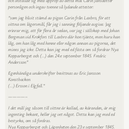
och inställde sig med upprop av detta mål Carin Jansdotter
personligen och ingav tvenne så lydande attester:
”som jag blivit stämd av pigan Carin från Laxbro, för att
vittna om lägersmål, får jag i sanning följande avgiva:
J
ag
erinrar mig, att för flera år sedan, var jag i sällskap med Johan
Bergman vid Krokfors till Laxbro där hon tjänte, men huru han
låg, om han låg med henne eller någon annan av pigorna, det
minns jag icke. Detta kan jag med ed fästa om så fordrar Nya
Kopparberget och (…) den 24:e september 1845. Fredric
Andersson”
Egenhändiga underskrifter bevittnas av Eric Jansson
Konstbacken
(…) Ersson i Elgfall.
”
————–
I det mål jag såsom till vittne är kallad, av käranden, är mig
ingenting bekant, heller jag vet något. Detta kan jag med ed
bestyrka, om så fordras.
Nya Kopparberget och Lägenheten den 23:e september 1845.