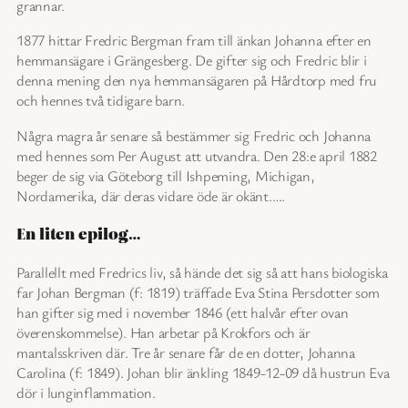
grannar.
1877 hittar Fredric Bergman fram till änkan Johanna efter en
hemmansägare i Grängesberg. De gifter sig och Fredric blir i
denna mening den nya hemmansägaren på Hårdtorp med fru
och hennes två tidigare barn.
Några magra år senare så bestämmer sig Fredric och Johanna
med hennes som Per August att utvandra. Den 28:e april 1882
beger de sig via Göteborg till Ishpeming, Michigan,
Nordamerika, där deras vidare öde är okänt…..
En liten epilog…
Parallellt med Fredrics liv, så hände det sig så att hans biologiska
far Johan Bergman (f: 1819) träffade Eva Stina Persdotter som
han gifter sig med i november 1846 (ett halvår efter ovan
överenskommelse). Han arbetar på Krokfors och är
mantalsskriven där. Tre år senare får de en dotter, Johanna
Carolina (f: 1849). Johan blir änkling 1849-12-09 då hustrun Eva
dör i lunginflammation.