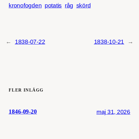
kronofogden
potatis
råg
skörd
←
1838-07-22
1838-10-21
→
FLER INLÄGG
maj 31, 2026
1846-09-20