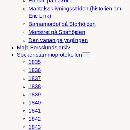
En natt på Laxbro..
Mantalsskrivningsstriden (historien om
Eric Link)
Barnamordet på Storhöjden
Monstret på Storhöjden
Den vanartiga ynglingen
Maja Forsslunds arkiv
Sockenstämmoprotokollen
1835
1836
1837
1838
1839
1840
1841
1842
1843