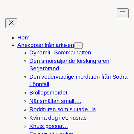
Hoppa
till
innehåll
Hem
Anekdoter från arkiven
Dynamit i Sommarnatten
Den smörsäljande förskingraren
Segerbrand
Den vedervärdige mördaren från Södra
Lönnfall
Bröllopsmordet
När smältan small….
Roddturen som slutade illa
Kvinna dog i ett husras
Knuts gossar…