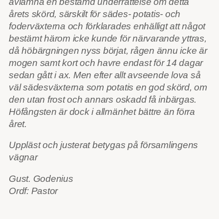
avlämna en bestämd underrättelse om detta
årets skörd, särskilt för sädes- potatis- och
foderväxterna och förklarades enhälligt att något
bestämt härom icke kunde för närvarande yttras,
då höbärgningen nyss börjat, rågen ännu icke är
mogen samt kort och havre endast för 14 dagar
sedan gått i ax. Men efter allt avseende lova så
väl sädesväxterna som potatis en god skörd, om
den utan frost och annars oskadd få inbärgas.
Höfångsten är dock i allmänhet bättre än förra
året.
Uppläst och justerat betygas på församlingens
vägnar
Gust. Godenius
Ordf: Pastor