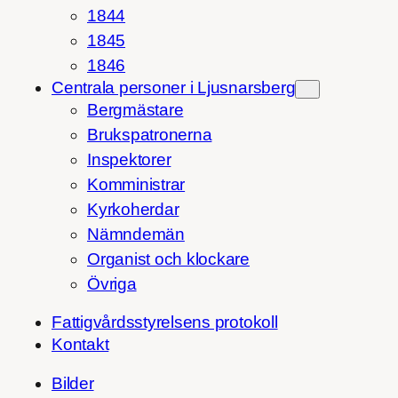
1844
1845
1846
Centrala personer i Ljusnarsberg
Bergmästare
Brukspatronerna
Inspektorer
Komministrar
Kyrkoherdar
Nämndemän
Organist och klockare
Övriga
Fattigvårdsstyrelsens protokoll
Kontakt
Bilder