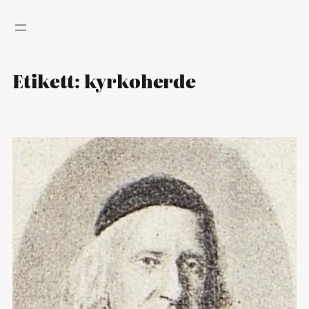
Hoppa
till
innehåll
Etikett:
kyrkoherde