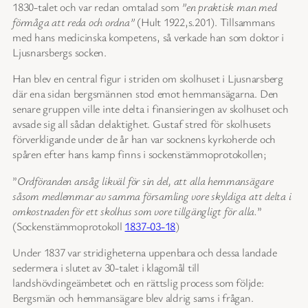
1830-talet och var redan omtalad som
”en praktisk man med
förmåga att reda och ordna”
(Hult 1922,s.201). Tillsammans
med hans medicinska kompetens, så verkade han som doktor i
Ljusnarsbergs socken.
Han blev en central figur i striden om skolhuset i Ljusnarsberg
där ena sidan bergsmännen stod emot hemmansägarna. Den
senare gruppen ville inte delta i finansieringen av skolhuset och
avsade sig all sådan delaktighet. Gustaf stred för skolhusets
förverkligande under de år han var socknens kyrkoherde och
spåren efter hans kamp finns i sockenstämmoprotokollen;
”
Ordföranden ansåg likväl för sin del, att alla hemmansägare
såsom medlemmar av samma församling vore skyldiga att delta i
omkostnaden för ett skolhus som vore tillgängligt för alla.
”
(Sockenstämmoprotokoll
1837-03-18
)
Under 1837 var stridigheterna uppenbara och dessa landade
sedermera i slutet av 30-talet i klagomål till
landshövdingeämbetet och en rättslig process som följde:
Bergsmän och hemmansägare blev aldrig sams i frågan.