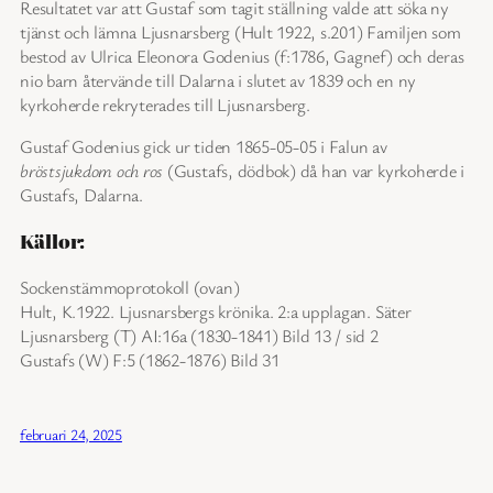
Resultatet var att Gustaf som tagit ställning valde att söka ny
tjänst och lämna Ljusnarsberg (Hult 1922, s.201) Familjen som
bestod av Ulrica Eleonora Godenius (f:1786, Gagnef) och deras
nio barn återvände till Dalarna i slutet av 1839 och en ny
kyrkoherde rekryterades till Ljusnarsberg.
Gustaf Godenius gick ur tiden 1865-05-05 i Falun av
bröstsjukdom och ros
(Gustafs, dödbok) då han var kyrkoherde i
Gustafs, Dalarna.
Källor:
Sockenstämmoprotokoll (ovan)
Hult, K.1922. Ljusnarsbergs krönika. 2:a upplagan. Säter
Ljusnarsberg (T) AI:16a (1830-1841) Bild 13 / sid 2
Gustafs (W) F:5 (1862-1876) Bild 31
februari 24, 2025