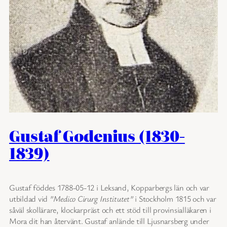
Gustaf Godenius (1830-
1839)
Gustaf föddes 1788-05-12 i Leksand, Kopparbergs län och var
utbildad vid
”Medico Cirurg Institutet”
i Stockholm 1815 och var
såväl skollärare, klockarpräst och ett stöd till provinsialläkaren i
Mora dit han återvänt. Gustaf anlände till Ljusnarsberg under