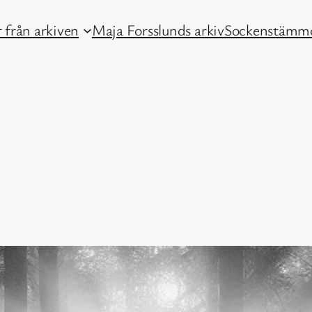
 från arkiven
Maja Forsslunds arkiv
Sockenstämmo