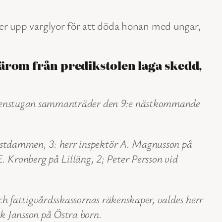
 upp varglyor för att döda honan med ungar,
ärom från predikstolen laga skedd,
 sockenstugan sammanträder den 9:e nästkommande
onstdammen, 3: herr inspektör A. Magnusson på
Kronberg på Lilläng, 2; Peter Persson vid
och fattigvårdsskassornas räkenskaper, valdes herr
k Jansson på Östra born.