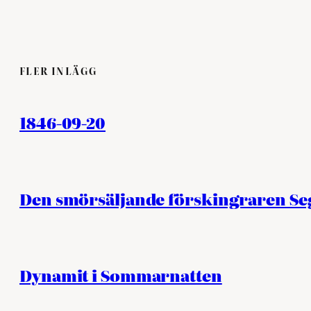
FLER INLÄGG
1846-09-20
Den smörsäljande förskingraren S
Dynamit i Sommarnatten