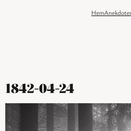
Hoppa
Hem
Anekdoter
till
innehåll
1842-04-24