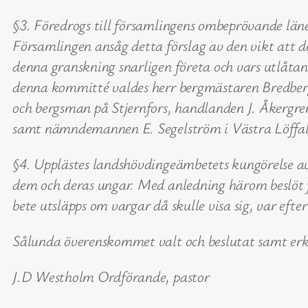
§3. Föredrogs till församlingens ombeprövande länet
Församlingen ansåg detta förslag av den vikt att 
denna granskning snarligen företa och vars utlåta
denna kommitté valdes herr bergmästaren Bredberg
och bergsman på Stjernfors, handlanden J. Åkergre
samt nämndemannen E. Segelström i Västra Löffal
§4. Upplästes landshövdingeämbetets kungörelse av
dem och deras ungar. Med anledning härom beslöt 
bete utsläpps om vargar då skulle visa sig, var efte
Sålunda överenskommet valt och beslutat samt erk
J.D Westholm Ordförande, pastor