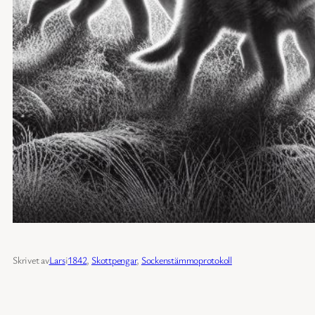
Skrivet av
Lars
i
1842
, 
Skottpengar
, 
Sockenstämmoprotokoll