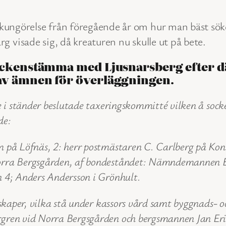
görelse från föregående år om hur man bäst söker
 visade sig, då kreaturen nu skulle ut på bete.
 sockenstämma med Ljusnarsberg efter d
 av ämnen för överläggningen.
lade i ständer beslutade taxeringskommitté vilken å
de:
om på Löfnäs, 2: herr postmästaren C. Carlberg på K
orra Bergsgården, af bondeståndet: Nämndemannen E. 
h 4; Anders Andersson i Grönhult.
nskaper, vilka stå under kassors vård samt byggnads- 
rgren vid Norra Bergsgården och bergsmannen Jan Eri