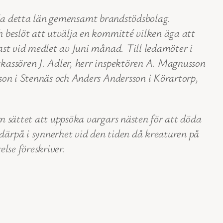
hela detta län gemensamt brandstödsbolag.
 beslöt att utvälja en kommitté vilken äga att
st vid medlet av Juni månad. Till ledamöter i
kassören J. Adler, herr inspektören A. Magnusson
on i Stennäs och Anders Andersson i Körartorp,
 sättet att uppsöka vargars nästen för att döda
ärpå i synnerhet vid den tiden då kreaturen på
lse föreskriver.