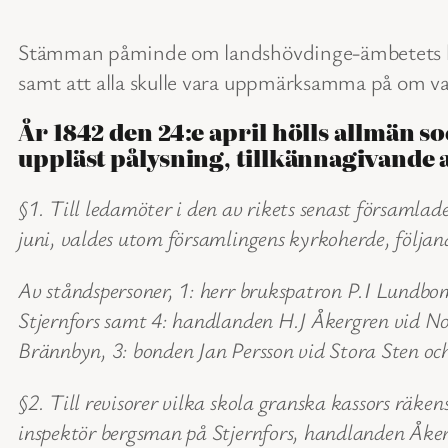
Stämman påminde om landshövdinge-ämbetets kun
samt att alla skulle vara uppmärksamma på om varg
År 1842 den 24:e april hölls allmän
uppläst pålysning, tillkännagivande
§1. Till ledamöter i den av rikets senast försam
juni, valdes utom församlingens kyrkoherde, följan
Av ståndspersoner, 1: herr brukspatron P.I Lundb
Stjernfors samt 4: handlanden H.J Åkergren vid N
Brännbyn, 3: bonden Jan Persson vid Stora Sten oc
§2. Till revisorer vilka skola granska kassors räke
inspektör bergsman på Stjernfors, handlanden Åke