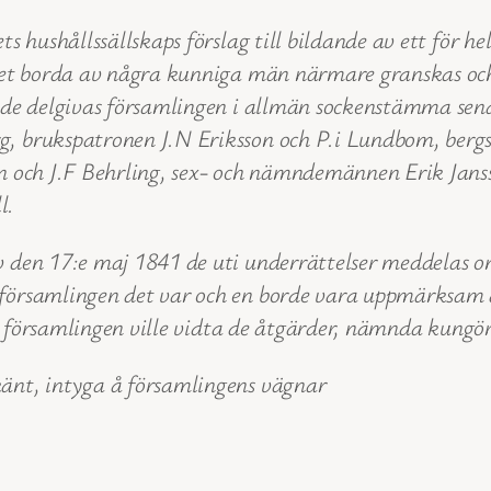
s hushållssällskaps förslag till bildande av ett för 
det borda av några kunniga män närmare granskas och
nde delgivas församlingen i allmän sockenstämma sena
, brukspatronen J.N Eriksson och P.i Lundbom, bergs
n och J.F Behrling, sex- och nämndemännen Erik Janss
l.
 den 17:e maj 1841 de uti underrättelser meddelas om
församlingen det var och en borde vara uppmärksam d
r församlingen ville vidta de åtgärder, nämnda kungöre
änt, intyga å församlingens vägnar