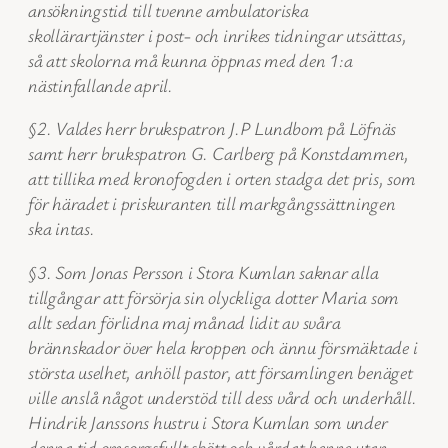
ansökningstid till tvenne ambulatoriska
skollärartjänster i post- och inrikes tidningar utsättas,
så att skolorna må kunna öppnas med den 1:a
nästinfallande april.
§2. Valdes herr brukspatron J.P Lundbom på Löfnäs
samt herr brukspatron G. Carlberg på Konstdammen,
att tillika med kronofogden i orten stadga det pris, som
för häradet i priskuranten till markgångssättningen
ska intas.
§3. Som Jonas Persson i Stora Kumlan saknar alla
tillgångar att försörja sin olyckliga dotter Maria som
allt sedan förlidna maj månad lidit av svåra
brännskador över hela kroppen och ännu försmäktade i
största uselhet, anhöll pastor, att församlingen benäget
ville anslå något understöd till dess vård och underhåll.
Hindrik Janssons hustru i Stora Kumlan som under
denna tid omsorgsfullt skött och vårdat henne utan