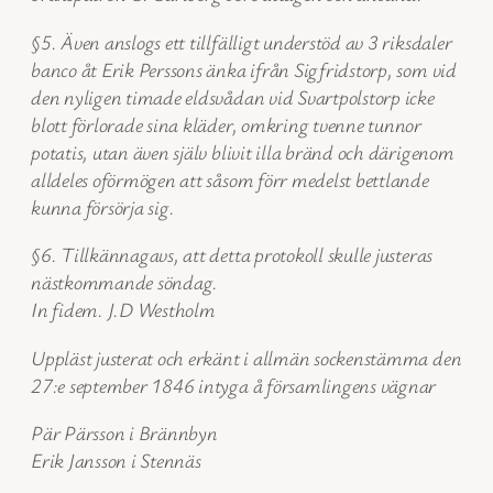
§5. Även anslogs ett tillfälligt understöd av 3 riksdaler
banco åt Erik Perssons änka ifrån Sigfridstorp, som vid
den nyligen timade eldsvådan vid Svartpolstorp icke
blott förlorade sina kläder, omkring tvenne tunnor
potatis, utan även själv blivit illa bränd och därigenom
alldeles oförmögen att såsom förr medelst bettlande
kunna försörja sig.
§6. Tillkännagavs, att detta protokoll skulle justeras
nästkommande söndag.
In fidem. J.D Westholm
Uppläst justerat och erkänt i allmän sockenstämma den
27:e september 1846 intyga å församlingens vägnar
Pär Pärsson i Brännbyn
Erik Jansson i Stennäs