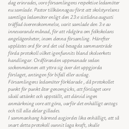
dag erinrades, voro församlingens respektive ledamöter
nu samlade. Pastor tillkännagav först att skolstyrelsens
samtliga ledamöter enligt den 23:e sistlidna augusti
träffad överenskommelse, varit samlade den 3:e av
innevarande månad, för att rådgöra om folkskolans
angelägenheter, inom denna församling. Härefter
upplästes ord för ord det vid besagda sammanträde
förda protokoll vilket igenfunnits bland skolverkets
handlingar. Ordföranden uppmanade sedan
sockenmännen att yttra sig över det uppgjorda
förslaget, antingen för bifall eller avslag.
Församlingens ledamöter förklarade , då protokollet
punkt för punkt åter genomgicks, att förslaget vore
såväl uttänkt och uppställt, att därvid ingen
anmärkning vore att göra, varför det enhälligt antogs
och till alla delar gillades.
I sammanhang härmed avgjordes lika enhälligt, att så
snart detta protokoll vunnit laga kraft, skulle