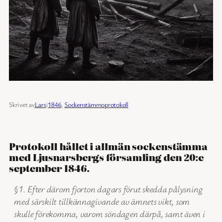
Skrivet av
Lars
i
1846
, 
Sockenstämmoprotokoll
Protokoll hållet i allmän sockenstämma
med Ljusnarsbergs församling den 20:e
september 1846.
§1. Efter därom fjorton dagars förut skedda pålysning
med särskilt tillkännagivande av ämnets vikt, som
skulle förekomma, varom söndagen därpå, samt även i