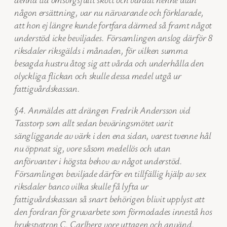
någon ersättning, var nu närvarande och förklarade,
att hon ej längre kunde fortfara därmed så framt något
understöd icke beviljades. Församlingen anslog därför 8
riksdaler riksgälds i månaden, för vilken summa
besagda hustru åtog sig att vårda och underhålla den
olyckliga flickan och skulle dessa medel utgå ur
fattigvårdskassan.
§4. Anmäldes att drängen Fredrik Andersson vid
Tasstorp som allt sedan beväringsmötet varit
sängliggande av värk i den ena sidan, varest tvenne hål
nu öppnat sig, vore såsom medellös och utan
anförvanter i högsta behov av något understöd.
Församlingen beviljade därför en tillfällig hjälp av sex
riksdaler banco vilka skulle få lyfta ur
fattigvårdskassan så snart behörigen blivit upplyst att
den fordran för gruvarbete som förmodades innestå hos
brukspatron C. Carlberg vore uttagen och använd.