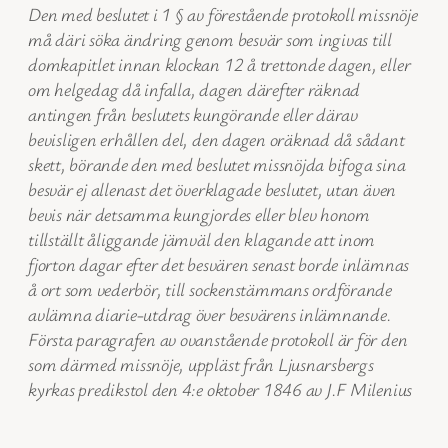
Den med beslutet i 1 § av förestående protokoll missnöje
må däri söka ändring genom besvär som ingivas till
domkapitlet innan klockan 12 å trettonde dagen, eller
om helgedag då infalla, dagen därefter räknad
antingen från beslutets kungörande eller därav
bevisligen erhållen del, den dagen oräknad då sådant
skett, börande den med beslutet missnöjda bifoga sina
besvär ej allenast det överklagade beslutet, utan även
bevis när detsamma kungjordes eller blev honom
tillställt åliggande jämväl den klagande att inom
fjorton dagar efter det besvären senast borde inlämnas
å ort som vederbör, till sockenstämmans ordförande
avlämna diarie-utdrag över besvärens inlämnande.
Första paragrafen av ovanstående protokoll är för den
som därmed missnöje, uppläst från Ljusnarsbergs
kyrkas predikstol den 4:e oktober 1846 av J.F Milenius