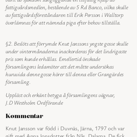
fattigvårdsmedlen, bestående av 5 Rd Banco, vilka skulle
av fattigvårdsföreståndaren till Erik Persson i Walltorp
överlämnas för att nämnda piga efter behov tillställa.
§2. Beslöts att förrymde Knut Janssons yngste gosse skulle
under vintermånaderna inackorderas för det lindrigaste
pris som kunde erhållas. Emellertid önskade
församlingens ledamöter att det måtte undersökas
huruvida denne gosse hörer till denna eller Grangärdes
församling.
Uppläst och erkänt betyga å församlingens vägnar,
J.D Westholm Ordförande
Kommentar
Knut Jansson var född i Duvnäs, Järna, 1797 och var
gift med Anna Jonsdotter från Nås, Dalarna. De fick