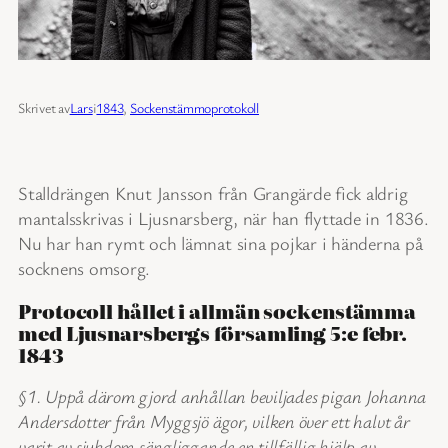
Skrivet av
Lars
i
1843
, 
Sockenstämmoprotokoll
Stalldrängen Knut Jansson från Grangärde fick aldrig
mantalsskrivas i Ljusnarsberg, när han flyttade in 1836.
Nu har han rymt och lämnat sina pojkar i händerna på
socknens omsorg.
Protocoll hållet i allmän sockenstämma
med Ljusnarsbergs församling 5:e febr.
1843
§1. Uppå därom gjord anhållan beviljades pigan Johanna
Andersdotter från Myggsjö ägor, vilken över ett halvt år
varit av sjukdom sängliggande en tillfällig hjälp av