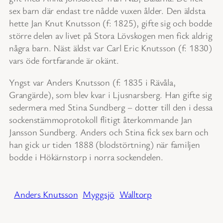
sex barn där endast tre nådde vuxen ålder. Den äldsta
hette Jan Knut Knutsson (f: 1825), gifte sig och bodde
större delen av livet på Stora Lövskogen men fick aldrig
några barn. Näst äldst var Carl Eric Knutsson (f: 1830)
vars öde fortfarande är okänt.
Yngst var Anders Knutsson (f: 1835 i Rävåla,
Grangärde), som blev kvar i Ljusnarsberg. Han gifte sig
sedermera med Stina Sundberg – dotter till den i dessa
sockenstämmoprotokoll flitigt återkommande Jan
Jansson Sundberg. Anders och Stina fick sex barn och
han gick ur tiden 1888 (blodstörtning) när familjen
bodde i Hökärnstorp i norra sockendelen.
Anders Knutsson
Myggsjö
Walltorp