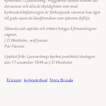
kyrkovärd i Ljusnarsberg. Åliggandes således honom allt
det ansvar och alla de skyldigheter som med
kyrkovärdsbefattningen är förknippade varemot han äger
till godo njuta de låneförmåner som tjänsten åtfölja.
Sålunda valt uppläst och erkänt betyga å församlingens
vägnar,
J.D Westholm, ordf pastor
Pär Pärsson
Uppläst från Ljusnarsbergs kyrkas predikstol söndagen
den 17 november 1844 av J.D Westholm
Ericsson
kyrkovärdsval
Stora Brusala