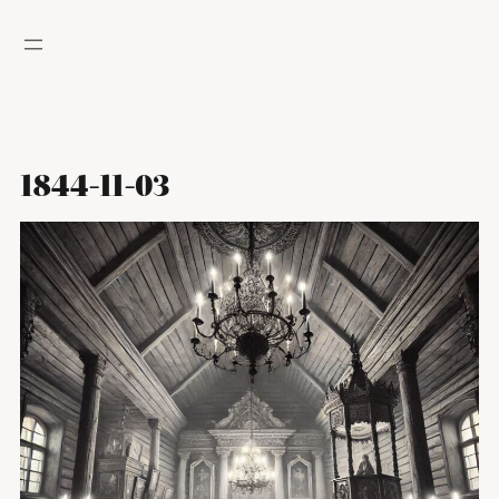
Hoppa
till
innehåll
1844-11-03