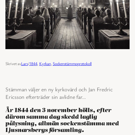
Skrivet av
Lars
i
1844
, 
Kyrkan
, 
Sockenstämmoprotokoll
Stämman väljer en ny kyrkovärd och Jan Fredric
Ericsson efterträder sin avlidne far…
År 1844 den 3 november hölls, efter
därom samma dag skedd laglig
pålysning, allmän sockenstämma med
Ljusnarsbergs församling.