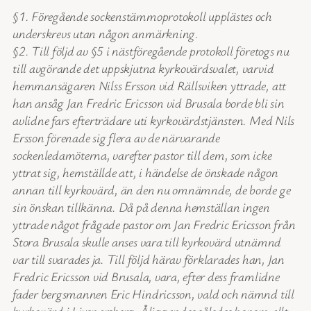
§1. Föregående sockenstämmoprotokoll upplästes och
underskrevs utan någon anmärkning.
§2. Till följd av §5 i nästföregående protokoll företogs nu
till avgörande det uppskjutna kyrkovärdsvalet, varvid
hemmansägaren Nilss Ersson vid Rällsviken yttrade, att
han ansåg Jan Fredric Ericsson vid Brusala borde bli sin
avlidne fars efterträdare uti kyrkovärdstjänsten. Med Nils
Ersson förenade sig flera av de närvarande
sockenledamöterna, varefter pastor till dem, som icke
yttrat sig, hemställde att, i händelse de önskade någon
annan till kyrkovärd, än den nu omnämnde, de borde ge
sin önskan tillkänna. Då på denna hemställan ingen
yttrade något frågade pastor om Jan Fredric Ericsson från
Stora Brusala skulle anses vara till kyrkovärd utnämnd
var till svarades ja. Till följd härav förklarades han, Jan
Fredric Ericsson vid Brusala, vara, efter dess framlidne
fader bergsmannen Eric Hindricsson, vald och nämnd till