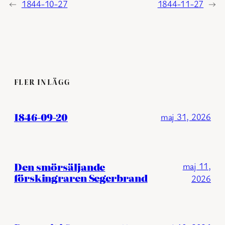
←
1844-10-27
1844-11-27
→
FLER INLÄGG
1846-09-20
maj 31, 2026
Den smörsäljande
maj 11,
förskingraren Segerbrand
2026