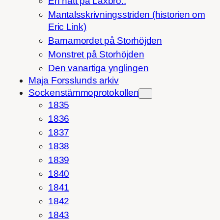
En natt på Laxbro..
Mantalsskrivningsstriden (historien om
Eric Link)
Barnamordet på Storhöjden
Monstret på Storhöjden
Den vanartiga ynglingen
Maja Forsslunds arkiv
Sockenstämmoprotokollen
1835
1836
1837
1838
1839
1840
1841
1842
1843