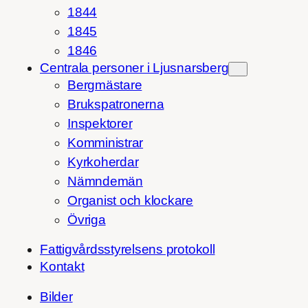
1844
1845
1846
Centrala personer i Ljusnarsberg
Bergmästare
Brukspatronerna
Inspektorer
Komministrar
Kyrkoherdar
Nämndemän
Organist och klockare
Övriga
Fattigvårdsstyrelsens protokoll
Kontakt
Bilder