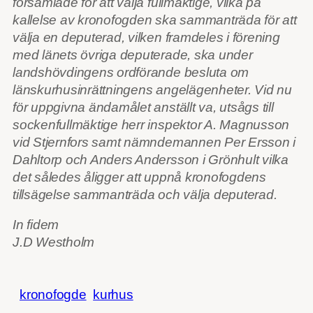
församlade för att välja fullmäktige, vilka på
kallelse av kronofogden ska sammanträda för att
välja en deputerad, vilken framdeles i förening
med länets övriga deputerade, ska under
landshövdingens ordförande besluta om
länskurhusinrättningens angelägenheter. Vid nu
för uppgivna ändamålet anställt va, utsågs till
sockenfullmäktige herr inspektor A. Magnusson
vid Stjernfors samt nämndemannen Per Ersson i
Dahltorp och Anders Andersson i Grönhult vilka
det således åligger att uppnå kronofogdens
tillsägelse sammanträda och välja deputerad.
In fidem
J.D Westholm
kronofogde
kurhus