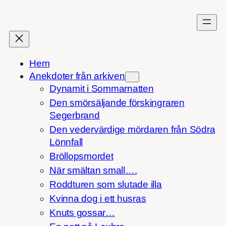
Hoppa
till
innehåll
Hem
Anekdoter från arkiven
Dynamit i Sommarnatten
Den smörsäljande förskingraren
Segerbrand
Den vedervärdige mördaren från Södra
Lönnfall
Bröllopsmordet
När smältan small….
Roddturen som slutade illa
Kvinna dog i ett husras
Knuts gossar…