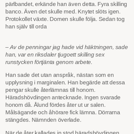
pärlbandet, erkände han även detta. Fyra skilling
banco. Även det skulle med. Knytet slöts igen.
Protokollet växte. Domen skulle följa. Sedan tog
han själv till orda
– Av de penningar jag hade vid häktningen, sade
han, var en riksdaler tjugoett skilling sex
runstycken förtjänta genom arbete.
Han sade det utan anspråk, nästan som en
upplysning i marginalen. Han begärde att dessa
pengar skulle återlämnas till honom.
Häradshövdingen antecknade. Ingen svarade
honom då. Ålund fördes åter ut ur salen.
Målsägande och åhörare fick lämna. Dörrarna
stängdes. Nämnden överlade.
När de åter kallades in stod häradshövdingen