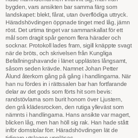
bygden, vars ansikten bar samma färg som
landskapet: blekt, fårat, utan överflödiga uttryck.
Häradshövdingen öppnade tinget med låg, jämn
röst. Det urtima tinget var sammankallat för ett
mål som dragit spår genom flera härader och
socknar. Protokoll lades fram, sigill knäppte svagt
när de bröts, och skrivelsen från Kungliga
Befallningshavande i länet upplästes långsamt,
såsom seden krävde. Namnet Johan Petter
Ålund återkom gång på gång i handlingarna. När
han nu fördes in i rättssalen bar han fortfarande
delar av det gods som förts hit som bevis:
randstövlarna som burit honom över Ljustern,
den grå klädesrocken, den rutiga ylleväst som
nämnts i handlingarna. Hans ansikte var magert,
blicken låg, men han höll sig rak. Han hade stått
inför domstolar förr. Häradshövdingen lät de
tidigare utslagen uppläsas.