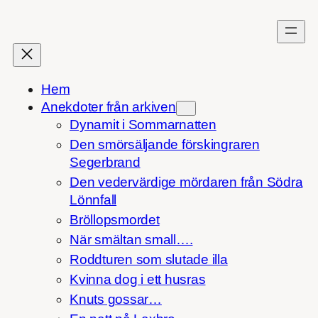
Hoppa
till
innehåll
Hem
Anekdoter från arkiven
Dynamit i Sommarnatten
Den smörsäljande förskingraren
Segerbrand
Den vedervärdige mördaren från Södra
Lönnfall
Bröllopsmordet
När smältan small….
Roddturen som slutade illa
Kvinna dog i ett husras
Knuts gossar…