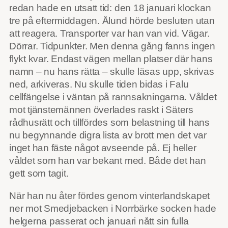
redan hade en utsatt tid: den 18 januari klockan
tre på eftermiddagen. Ålund hörde besluten utan
att reagera. Transporter var han van vid. Vägar.
Dörrar. Tidpunkter. Men denna gång fanns ingen
flykt kvar. Endast vägen mellan platser där hans
namn – nu hans rätta – skulle läsas upp, skrivas
ned, arkiveras. Nu skulle tiden bidas i Falu
cellfängelse i väntan på rannsakningarna. Våldet
mot tjänstemännen överlades raskt i Säters
rådhusrätt och tillfördes som belastning till hans
nu begynnande digra lista av brott men det var
inget han fäste något avseende på. Ej heller
våldet som han var bekant med. Både det han
gett som tagit.
När han nu åter fördes genom vinterlandskapet
ner mot Smedjebacken i Norrbärke socken hade
helgerna passerat och januari nått sin fulla