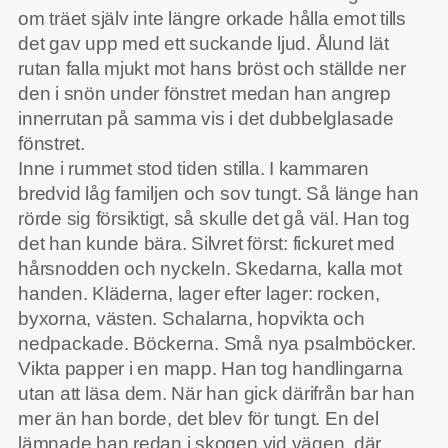
om träet själv inte längre orkade hålla emot tills
det gav upp med ett suckande ljud. Ålund lät
rutan falla mjukt mot hans bröst och ställde ner
den i snön under fönstret medan han angrep
innerrutan på samma vis i det dubbelglasade
fönstret.
Inne i rummet stod tiden stilla. I kammaren
bredvid låg familjen och sov tungt. Så länge han
rörde sig försiktigt, så skulle det gå väl. Han tog
det han kunde bära. Silvret först: fickuret med
hårsnodden och nyckeln. Skedarna, kalla mot
handen. Kläderna, lager efter lager: rocken,
byxorna, västen. Schalarna, hopvikta och
nedpackade. Böckerna. Små nya psalmböcker.
Vikta papper i en mapp. Han tog handlingarna
utan att läsa dem. När han gick därifrån bar han
mer än han borde, det blev för tungt. En del
lämnade han redan i skogen vid vägen, där