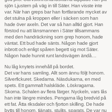
sjön Ljustern på väg in till Säter. Han visste inte
var. När han greps bar han fortfarande mycket av
det stulna på kroppen eller i säcken som han
hade över axeln. Det var så han alltid gjort. Han
förstod nu att länsmannen i Säter tillsammans
med den handräckning som grep honom, hade
väntat. Ett bud hade sänts. Någon hade gjort
inbrott och enligt spåren begett sig mot Säter.
Någon hade hunnit runt landsvägen ändå…
Nu låg knytets innehåll på bordet.
Det var hans samling. Allt som ännu följt honom.
Silverfickuret. Skedarna. Näsdukarna, en med
spets. Ett gammalt halskläde. Löskragarna.
Skorna. Schalen av flera färger. Nyckeln, vars lås
han inte längre mindes. Pengarna låg bredvid på
ett fat. Åtta riksdaler och fjorton skilling. De hade
bytts till honom, tjänats, stulits, sparats. De var nu