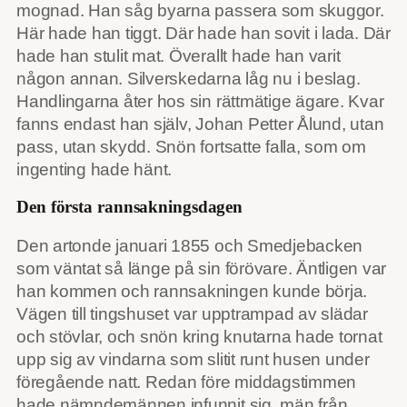
mognad. Han såg byarna passera som skuggor.
Här hade han tiggt. Där hade han sovit i lada. Där
hade han stulit mat. Överallt hade han varit
någon annan. Silverskedarna låg nu i beslag.
Handlingarna åter hos sin rättmätige ägare. Kvar
fanns endast han själv, Johan Petter Ålund, utan
pass, utan skydd. Snön fortsatte falla, som om
ingenting hade hänt.
Den första rannsakningsdagen
Den artonde januari 1855 och Smedjebacken
som väntat så länge på sin förövare. Äntligen var
han kommen och rannsakningen kunde börja.
Vägen till tingshuset var upptrampad av slädar
och stövlar, och snön kring knutarna hade tornat
upp sig av vindarna som slitit runt husen under
föregående natt. Redan före middagstimmen
hade nämndemännen infunnit sig, män från