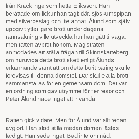
från Kräcklinge som hette Eriksson. Han
berättade om fickur han tagit där, sjöskumspipan
med silverbeslag och lite annat. Ålund som själv
uppgivit ytterligare brott under dagens
rannsakning ville utveckla hur han gått tillväga,
men rätten avbröt honom. Magistraten
anmodades att ställa frågan till Skinnskatteberg
om huruvida detta brott skett enligt Ålunds
erkännande samt att om detta burit bäring skulle
förevisas till denna domstol. Där skulle alla brott
sammanställas för en gemensam dom. Det var
en ordning som gav utrymme för fler resor och
Peter Ålund hade inget att invända.
Rätten gick vidare. Men för Ålund var allt redan
avgjort. Han stod stilla medan domen lästes
färdigt. Han sade inget. Bad inte om nåd.