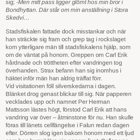
sig;
-Men mitt pass ligger glömt hos min bror i
Bondhyttan. Där står om min anställning i Stora
Skedvi…
Stadsfiskalen fattade dock misstankar och när
han sträckte sig fram och grep tag i rockslaget
kom ytterligare män till stadsfiskalens hjälp, som
om de väntat på honom. Greppen om Carl Erik
hårdnade och tröttheten efter vandringen tog
överhanden. Strax befann han sig inomhus i
häktet inför män han aldrig träffat förr.
Vid visitationen föll silverskedarna i dagen.
Blänket drog genast blickar till sig. När papperen
vecklades upp och namnet Per Herman
Mattsson lästes högt, förstod Carl Erik att hans
vandring var över – åtminstone för nu. Han skulle
föras till länets cellfängelse i Falun redan dagen
efter. Dörren slog igen bakom honom med ett ljud