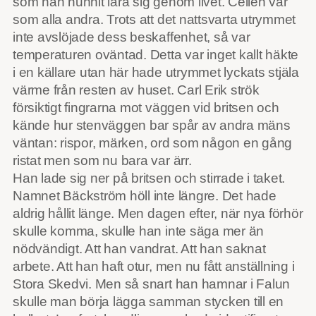
som han hunnit lära sig genom livet. Cellen var
som alla andra. Trots att det nattsvarta utrymmet
inte avslöjade dess beskaffenhet, så var
temperaturen oväntad. Detta var inget kallt häkte
i en källare utan här hade utrymmet lyckats stjäla
värme från resten av huset. Carl Erik strök
försiktigt fingrarna mot väggen vid britsen och
kände hur stenväggen bar spår av andra mäns
väntan: rispor, märken, ord som någon en gång
ristat men som nu bara var ärr.
Han lade sig ner på britsen och stirrade i taket.
Namnet Bäckström höll inte längre. Det hade
aldrig hållit länge. Men dagen efter, när nya förhör
skulle komma, skulle han inte säga mer än
nödvändigt. Att han vandrat. Att han saknat
arbete. Att han haft otur, men nu fått anställning i
Stora Skedvi. Men så snart han hamnar i Falun
skulle man börja lägga samman stycken till en