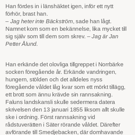
Han fördes in i länshäktet igen, inför ett nytt
förhör, brast han.
– Jag heter inte Bäckström
, sade han lågt.
Namnet kom som en bekännelse, lika mycket till
sig själv som till dem som skrev.
– Jag är Jan
Petter Ålund.
Han erkände det olovliga tillgreppet i Norrbärke
socken föregående år. Erkände vandringen,
hungern, stölden och det alldeles nyss
föregående våldet låg kvar som ett mörkt tillägg,
ett brott som ännu krävde sin rannsakning.
Faluns landskansli skulle sedermera datera
skrivelsen den 13 januari 1855 liksom allt skulle
ske i ordning. Först rannsakning vid
rådstuverätten i Säter rörande våldet. Därefter
avförande till Smedjebacken, där domhavande