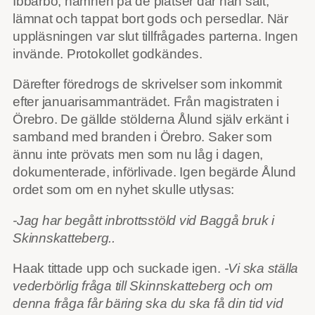
Ibbarbo, namnen på de platser där han sålt,
lämnat och tappat bort gods och persedlar. När
uppläsningen var slut tillfrågades parterna. Ingen
invände. Protokollet godkändes.
Därefter föredrogs de skrivelser som inkommit
efter januarisammanträdet. Från magistraten i
Örebro. De gällde stölderna Ålund själv erkänt i
samband med branden i Örebro. Saker som
ännu inte prövats men som nu låg i dagen,
dokumenterade, införlivade. Igen begärde Ålund
ordet som om en nyhet skulle utlysas:
-Jag har begått inbrottsstöld vid Baggå bruk i
Skinnskatteberg..
Haak tittade upp och suckade igen.
-Vi ska ställa
vederbörlig fråga till Skinnskatteberg och om
denna fråga får bäring ska du ska få din tid vid