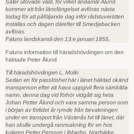
Säter utövade våld, för vilket ändamål Ålund
kommer att från länsfängelset avföras nästa
tisdag för att påföljande dag inför rådstuverätten
inställas och dagen därefter till Smedjebacken
avföras.
Faluns landskansli den 13:e januari 1855.
Faluns information till häradshövdingen om den
häktade Peter Ålund
Till häradshövdingen L. Molin
Sedan en för passlöshet här i länet häktad okänd
mansperson efter att hava uppgivit flera särskilda
namn, denna dag vid förhör vidgått sig heta
Johan Petter Ålund och vara samma person som
i början av förlidet år rymde från bevakningen
under en transport från Västerås hit till länet, där
han skulle undergå rannsakning för en hos
kolaren Petter Persson i Ibbarbo, Norrbärke