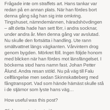
Frågade inte om straffets art. Hans tankar var
redan på en annan plats. När han fördes bort
denna gång såg han sig inte omkring.
Tingshuset, nämndemännen, häradshövdingen
– allt detta hade han sett förr, i andra socknar,
under andra år. Men denna gång var avslutad.
Nu skulle den fortsätta i handling. Ute rann
smältvattnet längs vägkanten. Vårvintern drog
genom bygden. Mörkret föll. Ingen följde honom
med blicken när han fördes mot länsfängelset. I
böckerna stod hans namn fast. Johan Petter
Ålund. Andra resan stöld. Nu på väg till Falu
cellfängelse men sedan Skinnskatteberg med
fångtransport. Vad som hände härnäst skulle stå
i de stjärnor som lyste hans väg…
How useful was this post?