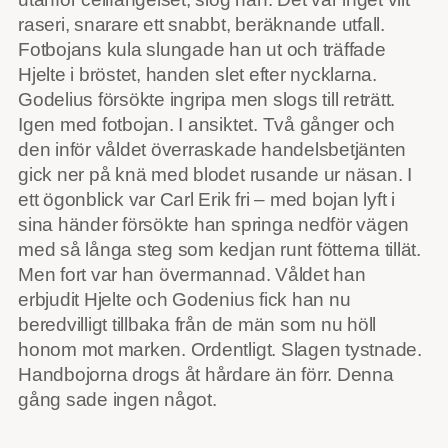
raseri, snarare ett snabbt, beräknande utfall.
Fotbojans kula slungade han ut och träffade
Hjelte i bröstet, handen slet efter nycklarna.
Godelius försökte ingripa men slogs till reträtt.
Igen med fotbojan. I ansiktet. Två gånger och
den inför våldet överraskade handelsbetjänten
gick ner på knä med blodet rusande ur näsan. I
ett ögonblick var Carl Erik fri – med bojan lyft i
sina händer försökte han springa nedför vägen
med så långa steg som kedjan runt fötterna tillät.
Men fort var han övermannad. Våldet han
erbjudit Hjelte och Godenius fick han nu
beredvilligt tillbaka från de män som nu höll
honom mot marken. Ordentligt. Slagen tystnade.
Handbojorna drogs åt hårdare än förr. Denna
gång sade ingen något.