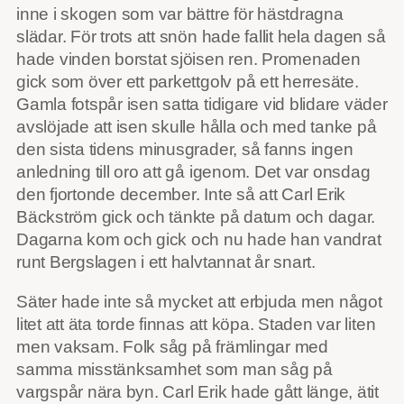
inne i skogen som var bättre för hästdragna
slädar. För trots att snön hade fallit hela dagen så
hade vinden borstat sjöisen ren. Promenaden
gick som över ett parkettgolv på ett herresäte.
Gamla fotspår isen satta tidigare vid blidare väder
avslöjade att isen skulle hålla och med tanke på
den sista tidens minusgrader, så fanns ingen
anledning till oro att gå igenom. Det var onsdag
den fjortonde december. Inte så att Carl Erik
Bäckström gick och tänkte på datum och dagar.
Dagarna kom och gick och nu hade han vandrat
runt Bergslagen i ett halvtannat år snart.
Säter hade inte så mycket att erbjuda men något
litet att äta torde finnas att köpa. Staden var liten
men vaksam. Folk såg på främlingar med
samma misstänksamhet som man såg på
vargspår nära byn. Carl Erik hade gått länge, ätit