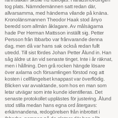
tog plats. Nämndemännen satt redan där,
allvarsamma, med händerna vilande på knäna.
Kronolänsmannen Theodor Haak stod ånyo
beredd som allmän åklagare. Av målsägarna
hade Per Herman Mattsson inställt sig. Petter
Persson från Ibbarbo var frånvarande denna
dag, men då var hans sak också redan fullt
utredd. Till sist fördes Johan Petter Ålund in. Han
såg äldre ut än vid senaste tinget. Inte i år räknat,
men i hållning. Den grå rocken hängde lösare
över axlarna och församlingen förstod nog att
kosten i cellfängelset knappast var överflödig.
Blicken var avvaktande, som hos en man som
letar utvägar som inte kunde identifieras. Det
senaste protokollet upplästes för justering. Ålund
stod stilla medan hans egna ord återgavs:
erkännandena, redogörelsen från inbrottet i