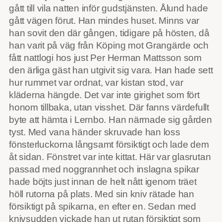
gått till vila natten inför gudstjänsten. Ålund hade
gått vägen förut. Han mindes huset. Minns var
han sovit den där gången, tidigare på hösten, då
han varit på väg från Köping mot Grangärde och
fått nattlogi hos just Per Herman Mattsson som
den ärliga gäst han utgivit sig vara. Han hade sett
hur rummet var ordnat, var kistan stod, var
kläderna hängde. Det var inte girighet som fört
honom tillbaka, utan visshet. Där fanns värdefullt
byte att hämta i Lernbo. Han närmade sig gården
tyst. Med vana händer skruvade han loss
fönsterluckorna långsamt försiktigt och lade dem
åt sidan. Fönstret var inte kittat. Här var glasrutan
passad med noggrannhet och inslagna spikar
hade böjts just innan de helt nått igenom träet
höll rutorna på plats. Med sin kniv rätade han
försiktigt på spikarna, en efter en. Sedan med
knivsudden vickade han ut rutan försiktigt som