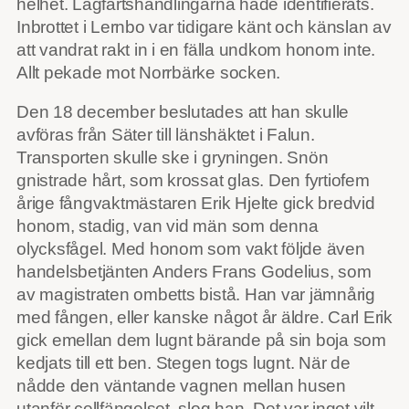
helhet. Lagfartshandlingarna hade identifierats.
Inbrottet i Lernbo var tidigare känt och känslan av
att vandrat rakt in i en fälla undkom honom inte.
Allt pekade mot Norrbärke socken.
Den 18 december beslutades att han skulle
avföras från Säter till länshäktet i Falun.
Transporten skulle ske i gryningen. Snön
gnistrade hårt, som krossat glas. Den fyrtiofem
årige fångvaktmästaren Erik Hjelte gick bredvid
honom, stadig, van vid män som denna
olycksfågel. Med honom som vakt följde även
handelsbetjänten Anders Frans Godelius, som
av magistraten ombetts bistå. Han var jämnårig
med fången, eller kanske något år äldre. Carl Erik
gick emellan dem lugnt bärande på sin boja som
kedjats till ett ben. Stegen togs lugnt. När de
nådde den väntande vagnen mellan husen
utanför cellfängelset, slog han. Det var inget vilt