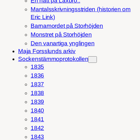
En natt på Laxbro..
Mantalsskrivningsstriden (historien om
Eric Link)
Barnamordet på Storhöjden
Monstret på Storhöjden
Den vanartiga ynglingen
Maja Forsslunds arkiv
Sockenstämmoprotokollen
1835
1836
1837
1838
1839
1840
1841
1842
1843