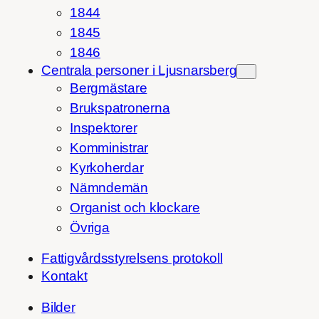
1844
1845
1846
Centrala personer i Ljusnarsberg
Bergmästare
Brukspatronerna
Inspektorer
Komministrar
Kyrkoherdar
Nämndemän
Organist och klockare
Övriga
Fattigvårdsstyrelsens protokoll
Kontakt
Bilder