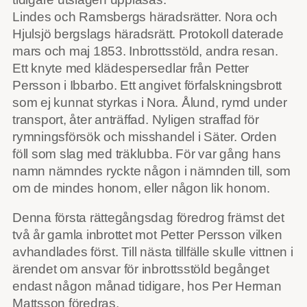
Lindes och Ramsbergs häradsrätter. Nora och
Hjulsjö bergslags häradsrätt. Protokoll daterade
mars och maj 1853. Inbrottsstöld, andra resan.
Ett knyte med klädespersedlar från Petter
Persson i Ibbarbo. Ett angivet förfalskningsbrott
som ej kunnat styrkas i Nora. Ålund, rymd under
transport, åter anträffad. Nyligen straffad för
rymningsförsök och misshandel i Säter. Orden
föll som slag med träklubba. För var gång hans
namn nämndes ryckte någon i nämnden till, som
om de mindes honom, eller någon lik honom.
Denna första rättegångsdag föredrog främst det
två år gamla inbrottet mot Petter Persson vilken
avhandlades först. Till nästa tillfälle skulle vittnen i
ärendet om ansvar för inbrottsstöld begånget
endast någon månad tidigare, hos Per Herman
Mattsson föredras.