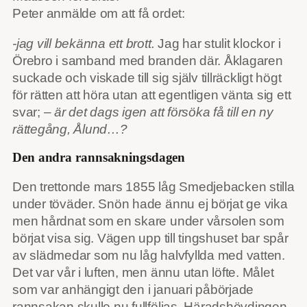
Peter anmälde om att få ordet:
-jag vill bekänna ett brott.
Jag har stulit klockor i
Örebro i samband med branden där. Åklagaren
suckade och viskade till sig själv tillräckligt högt
för rätten att höra utan att egentligen vänta sig ett
svar; –
är det dags igen att försöka få till en ny
rättegång, Ålund…?
Den andra rannsakningsdagen
Den trettonde mars 1855 låg Smedjebacken stilla
under töväder. Snön hade ännu ej börjat ge vika
men hårdnat som en skare under vårsolen som
börjat visa sig. Vägen upp till tingshuset bar spår
av slädmedar som nu låg halvfyllda med vatten.
Det var vår i luften, men ännu utan löfte. Målet
som var anhängigt den i januari påbörjade
rannsakan skulle nu fullföljas. Häradshövdingen