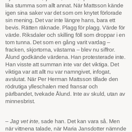
lika stumma som allt annat. När Mattsson kände
igen sina saker var det som om knytet förlorade
sin mening. Det var inte längre hans, bara ett
bevis. Rätten räknade. Plagg för plagg. Värde för
värde. Riksdaler och skilling föll som droppar i en
tom tunna. Det som en gång varit vardag –
fracken, skjortorna, västarna – blev nu siffror.
Ålund godkände värdena. Han protesterade inte.
Han visste att summan inte var det viktiga. Det
viktiga var att allt nu var namngivet, infogat,
avslutat. När Per Herman Mattsson tillade den
rödrutiga ylleschalen med fransar och
pärlbandet, tvekade Ålund. Inte av skuld, utan av
minnesbrist.
– Jag vet inte,
sade han. Det kan vara så. Men
när vittnena talade, när Maria Jansdotter nämnde