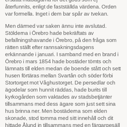
återfunnits, enligt de fastställda värdena. Orden
var formella. Inget i dem bar spår av tvekan.
Men därmed var saken ännu inte avslutad.
Stölderna i Örebro hade bekräftats av
befallningshavande i Örebro, på den fråga som
rätten ställt efter rannsakningsdagens
erkännande i januari. I samband med en brand i
Örebro i mars 1854 hade bostäder tömts och
lämnats till elden medan de boende stått och sett
husen förtäras mellan Svartån och söder förbi
Stortorget mot Våghustorget. De persedlar och
ägodelar som hunnit räddas, hade burits till
kyrkogården som vaktades av stadsbetjänter
tillsammans med dess ägare som just sett sina
hus brinna ner. Men bostäderna som elden
skonade, stod tomma med sitt innehåll och dit
hittade Ålund in tillsammans med en färgargesäll