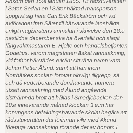
Ankom den 15:e januari 1855. Till rådstuverätten
i Säter. Sedan en i Säter häktad mansperson
uppgivit sig heta Carl Erik Bäckström och vid
avförandet från Säter till härvarande länshäkte
enligt magistratens anmälan i skrivelse den 18:e
nästlidna december ska ha överfallit och slagit
fångvaktmästaren E. Hjelte och handelsbetjänten
Godelius, varom magistraten äskat rannsakning,
vid förhör härstädes erkänt sitt rätta namn vara
Johan Petter Ålund, samt att han inom
Norrbärkes socken förövat olovligt tillgrepp, så
och då vederbörande domhavande numera
utsatt rannsakning med Ålund angående
sistnämnda brott att hållas i Smedjebacken den
18:e innevarande månad klockan 3 e.m har
konungens befallningshavande skolat begära att
rådsstuverätten där förinnan ville med Åkund
företaga rannsakning rörande det av honom i