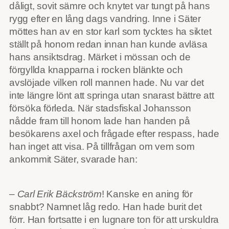
dåligt, sovit sämre och knytet var tungt på hans
rygg efter en lång dags vandring. Inne i Säter
möttes han av en stor karl som tycktes ha siktet
ställt på honom redan innan han kunde avläsa
hans ansiktsdrag. Märket i mössan och de
förgyllda knapparna i rocken blänkte och
avslöjade vilken roll mannen hade. Nu var det
inte längre lönt att springa utan snarast bättre att
försöka förleda. När stadsfiskal Johansson
nådde fram till honom lade han handen på
besökarens axel och frågade efter respass, hade
han inget att visa. På tillfrågan om vem som
ankommit Säter, svarade han:
– Carl Erik Bäckström
! Kanske en aning för
snabbt? Namnet låg redo. Han hade burit det
förr. Han fortsatte i en lugnare ton för att urskuldra