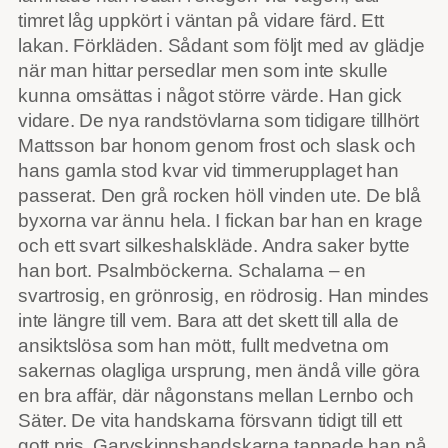
timret låg uppkört i väntan på vidare färd. Ett
lakan. Förkläden. Sådant som följt med av glädje
när man hittar persedlar men som inte skulle
kunna omsättas i något större värde. Han gick
vidare. De nya randstövlarna som tidigare tillhört
Mattsson bar honom genom frost och slask och
hans gamla stod kvar vid timmerupplaget han
passerat. Den grå rocken höll vinden ute. De blå
byxorna var ännu hela. I fickan bar han en krage
och ett svart silkeshalskläde. Andra saker bytte
han bort. Psalmböckerna. Schalarna – en
svartrosig, en grönrosig, en rödrosig. Han mindes
inte längre till vem. Bara att det skett till alla de
ansiktslösa som han mött, fullt medvetna om
sakernas olagliga ursprung, men ändå ville göra
en bra affär, där någonstans mellan Lernbo och
Säter. De vita handskarna försvann tidigt till ett
gott pris. Garvskinnshandskarna tappade han på