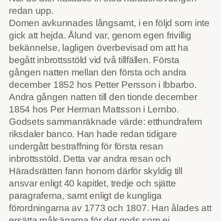
redan upp.
Domen avkunnades långsamt, i en följd som inte
gick att hejda. Ålund var, genom egen frivillig
bekännelse, lagligen överbevisad om att ha
begått inbrottsstöld vid två tillfällen. Första
gången natten mellan den första och andra
december 1852 hos Petter Persson i Ibbarbo.
Andra gången natten till den tionde december
1854 hos Per Herman Mattsson i Lernbo.
Godsets sammanräknade värde: etthundrafem
riksdaler banco. Han hade redan tidigare
undergått bestraffning för första resan
inbrottsstöld. Detta var andra resan och
Häradsrätten fann honom därför skyldig till
ansvar enligt 40 kapitlet, tredje och sjätte
paragraferna, samt enligt de kungliga
förordningarna av 1773 och 1807. Han ålades att
ersätta målsägarna för det gods som ej