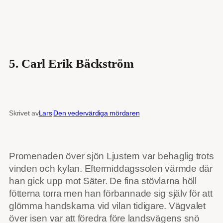
5. Carl Erik Bäckström
Skrivet av
Lars
i
Den vedervärdiga mördaren
Promenaden över sjön Ljustern var behaglig trots
vinden och kylan. Eftermiddagssolen värmde där
han gick upp mot Säter. De fina stövlarna höll
fötterna torra men han förbannade sig själv för att
glömma handskarna vid vilan tidigare. Vägvalet
över isen var att föredra före landsvägens snö