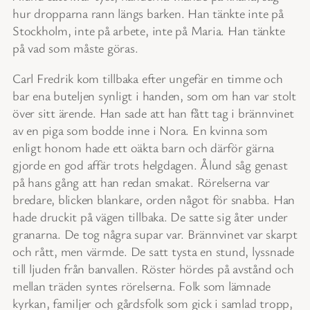
hur dropparna rann längs barken. Han tänkte inte på
Stockholm, inte på arbete, inte på Maria. Han tänkte
på vad som måste göras.
Carl Fredrik kom tillbaka efter ungefär en timme och
bar ena buteljen synligt i handen, som om han var stolt
över sitt ärende. Han sade att han fått tag i brännvinet
av en piga som bodde inne i Nora. En kvinna som
enligt honom hade ett oäkta barn och därför gärna
gjorde en god affär trots helgdagen. Ålund såg genast
på hans gång att han redan smakat. Rörelserna var
bredare, blicken blankare, orden något för snabba. Han
hade druckit på vägen tillbaka. De satte sig åter under
granarna. De tog några supar var. Brännvinet var skarpt
och rått, men värmde. De satt tysta en stund, lyssnade
till ljuden från banvallen. Röster hördes på avstånd och
mellan träden syntes rörelserna. Folk som lämnade
kyrkan, familjer och gårdsfolk som gick i samlad tropp,