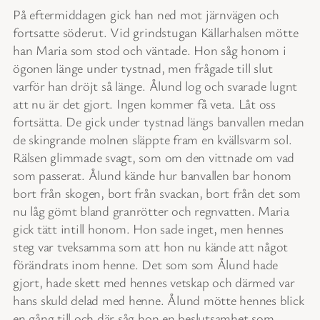
På eftermiddagen gick han ned mot järnvägen och
fortsatte söderut. Vid grindstugan Källarhalsen mötte
han Maria som stod och väntade. Hon såg honom i
ögonen länge under tystnad, men frågade till slut
varför han dröjt så länge. Ålund log och svarade lugnt
att nu är det gjort. Ingen kommer få veta. Låt oss
fortsätta. De gick under tystnad längs banvallen medan
de skingrande molnen släppte fram en kvällsvarm sol.
Rälsen glimmade svagt, som om den vittnade om vad
som passerat. Ålund kände hur banvallen bar honom
bort från skogen, bort från svackan, bort från det som
nu låg gömt bland granrötter och regnvatten. Maria
gick tätt intill honom. Hon sade inget, men hennes
steg var tveksamma som att hon nu kände att något
förändrats inom henne. Det som som Ålund hade
gjort, hade skett med hennes vetskap och därmed var
hans skuld delad med henne. Ålund mötte hennes blick
en gång till och där såg hon en beslutsamhet som