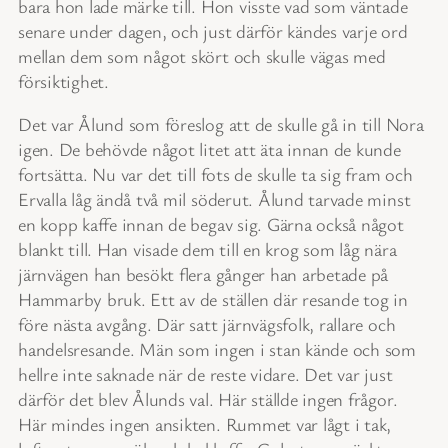
bara hon lade märke till. Hon visste vad som väntade
senare under dagen, och just därför kändes varje ord
mellan dem som något skört och skulle vägas med
försiktighet.
Det var Ålund som föreslog att de skulle gå in till Nora
igen. De behövde något litet att äta innan de kunde
fortsätta. Nu var det till fots de skulle ta sig fram och
Ervalla låg ändå två mil söderut. Ålund tarvade minst
en kopp kaffe innan de begav sig. Gärna också något
blankt till. Han visade dem till en krog som låg nära
järnvägen han besökt flera gånger han arbetade på
Hammarby bruk. Ett av de ställen där resande tog in
före nästa avgång. Där satt järnvägsfolk, rallare och
handelsresande. Män som ingen i stan kände och som
hellre inte saknade när de reste vidare. Det var just
därför det blev Ålunds val. Här ställde ingen frågor.
Här mindes ingen ansikten. Rummet var lågt i tak,