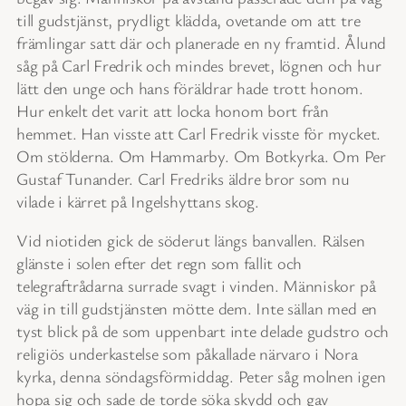
till gudstjänst, prydligt klädda, ovetande om att tre
främlingar satt där och planerade en ny framtid. Ålund
såg på Carl Fredrik och mindes brevet, lögnen och hur
lätt den unge och hans föräldrar hade trott honom.
Hur enkelt det varit att locka honom bort från
hemmet. Han visste att Carl Fredrik visste för mycket.
Om stölderna. Om Hammarby. Om Botkyrka. Om Per
Gustaf Tunander. Carl Fredriks äldre bror som nu
vilade i kärret på Ingelshyttans skog.
Vid niotiden gick de söderut längs banvallen. Rälsen
glänste i solen efter det regn som fallit och
telegraftrådarna surrade svagt i vinden. Människor på
väg in till gudstjänsten mötte dem. Inte sällan med en
tyst blick på de som uppenbart inte delade gudstro och
religiös underkastelse som påkallade närvaro i Nora
kyrka, denna söndagsförmiddag. Peter såg molnen igen
hopa sig och sade de torde söka skydd och gav