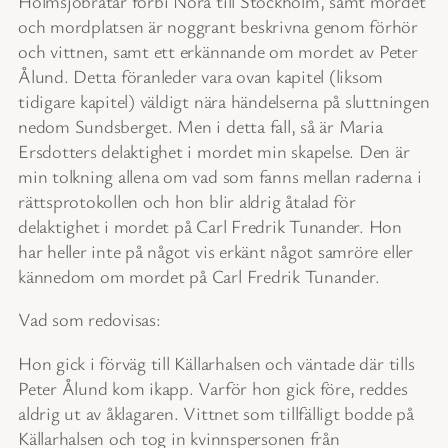
Holmsjöbråtar förbi Nora till Stockholm, samt mordet
och mordplatsen är noggrant beskrivna genom förhör
och vittnen, samt ett erkännande om mordet av Peter
Ålund. Detta föranleder vara ovan kapitel (liksom
tidigare kapitel) väldigt nära händelserna på sluttningen
nedom Sundsberget. Men i detta fall, så är Maria
Ersdotters delaktighet i mordet min skapelse. Den är
min tolkning allena om vad som fanns mellan raderna i
rättsprotokollen och hon blir aldrig åtalad för
delaktighet i mordet på Carl Fredrik Tunander. Hon
har heller inte på något vis erkänt något samröre eller
kännedom om mordet på Carl Fredrik Tunander.
Vad som redovisas:
Hon gick i förväg till Källarhalsen och väntade där tills
Peter Ålund kom ikapp. Varför hon gick före, reddes
aldrig ut av åklagaren. Vittnet som tillfälligt bodde på
Källarhalsen och tog in kvinnspersonen från