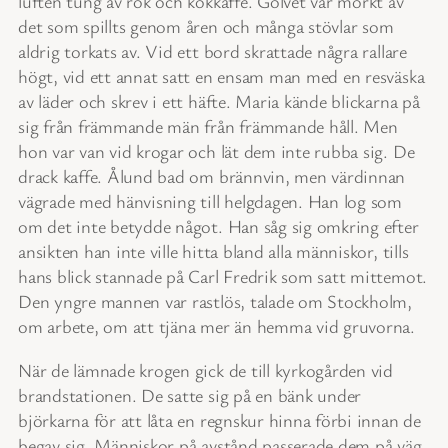
luften tung av rök och kokkaffe. Golvet var mörkt av
det som spillts genom åren och många stövlar som
aldrig torkats av. Vid ett bord skrattade några rallare
högt, vid ett annat satt en ensam man med en resväska
av läder och skrev i ett häfte. Maria kände blickarna på
sig från främmande män från främmande håll. Men
hon var van vid krogar och lät dem inte rubba sig. De
drack kaffe. Ålund bad om brännvin, men värdinnan
vägrade med hänvisning till helgdagen. Han log som
om det inte betydde något. Han såg sig omkring efter
ansikten han inte ville hitta bland alla människor, tills
hans blick stannade på Carl Fredrik som satt mittemot.
Den yngre mannen var rastlös, talade om Stockholm,
om arbete, om att tjäna mer än hemma vid gruvorna.
När de lämnade krogen gick de till kyrkogården vid
brandstationen. De satte sig på en bänk under
björkarna för att låta en regnskur hinna förbi innan de
begav sig. Människor på avstånd passerade dem på väg