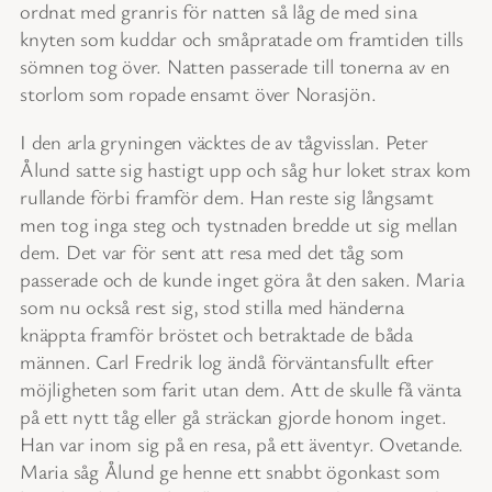
ordnat med granris för natten så låg de med sina
knyten som kuddar och småpratade om framtiden tills
sömnen tog över. Natten passerade till tonerna av en
storlom som ropade ensamt över Norasjön.
I den arla gryningen väcktes de av tågvisslan. Peter
Ålund satte sig hastigt upp och såg hur loket strax kom
rullande förbi framför dem. Han reste sig långsamt
men tog inga steg och tystnaden bredde ut sig mellan
dem. Det var för sent att resa med det tåg som
passerade och de kunde inget göra åt den saken. Maria
som nu också rest sig, stod stilla med händerna
knäppta framför bröstet och betraktade de båda
männen. Carl Fredrik log ändå förväntansfullt efter
möjligheten som farit utan dem. Att de skulle få vänta
på ett nytt tåg eller gå sträckan gjorde honom inget.
Han var inom sig på en resa, på ett äventyr. Ovetande.
Maria såg Ålund ge henne ett snabbt ögonkast som