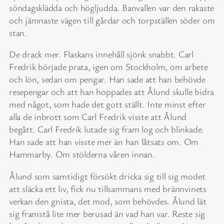
söndagsklädda och högljudda. Banvallen var den rakaste
och jämnaste vägen till gårdar och torpställen söder om
stan.
De drack mer. Flaskans innehåll sjönk snabbt. Carl
Fredrik började prata, igen om Stockholm, om arbete
och lön, sedan om pengar. Han sade att han behövde
resepengar och att han hoppades att Ålund skulle bidra
med något, som hade det gott ställt. Inte minst efter
alla de inbrott som Carl Fredrik visste att Ålund
begått. Carl Fredrik lutade sig fram log och blinkade.
Han sade att han visste mer än han låtsats om. Om
Hammarby. Om stölderna våren innan.
Ålund som samtidigt försökt dricka sig till sig modet
att släcka ett liv, fick nu tillsammans med brännvinets
verkan den gnista, det mod, som behövdes. Ålund lät
sig framstå lite mer berusad än vad han var. Reste sig