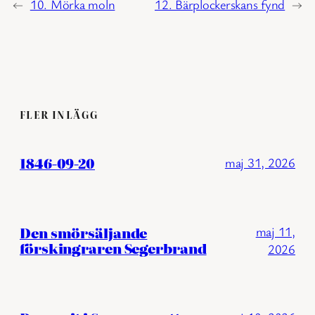
←
10. Mörka moln
12. Bärplockerskans fynd
→
FLER INLÄGG
1846-09-20
maj 31, 2026
Den smörsäljande
maj 11,
förskingraren Segerbrand
2026