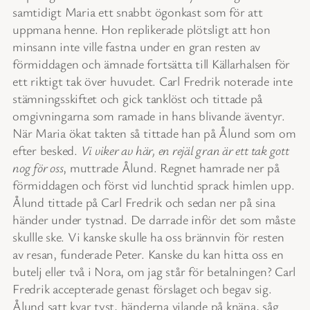
samtidigt Maria ett snabbt ögonkast som för att
uppmana henne. Hon replikerade plötsligt att hon
minsann inte ville fastna under en gran resten av
förmiddagen och ämnade fortsätta till Källarhalsen för
ett riktigt tak över huvudet. Carl Fredrik noterade inte
stämningsskiftet och gick tanklöst och tittade på
omgivningarna som ramade in hans blivande äventyr.
När Maria ökat takten så tittade han på Ålund som om
efter besked.
Vi viker av här, en rejäl gran är ett tak gott
nog för oss
, muttrade Ålund. Regnet hamrade ner på
förmiddagen och först vid lunchtid sprack himlen upp.
Ålund tittade på Carl Fredrik och sedan ner på sina
händer under tystnad. De darrade inför det som måste
skullle ske. Vi kanske skulle ha oss brännvin för resten
av resan, funderade Peter. Kanske du kan hitta oss en
butelj eller två i Nora, om jag står för betalningen? Carl
Fredrik accepterade genast förslaget och begav sig.
Ålund satt kvar tyst, händerna vilande på knäna, såg