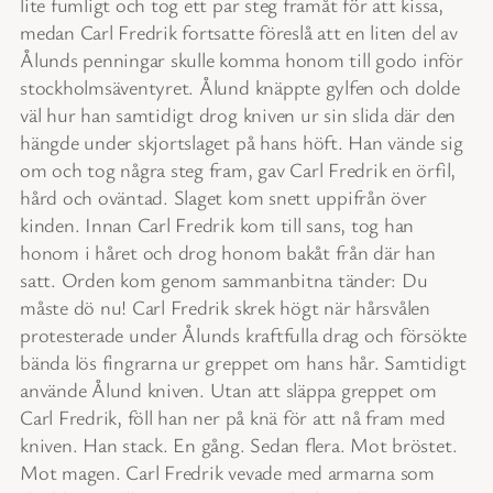
lite fumligt och tog ett par steg framåt för att kissa,
medan Carl Fredrik fortsatte föreslå att en liten del av
Ålunds penningar skulle komma honom till godo inför
stockholmsäventyret. Ålund knäppte gylfen och dolde
väl hur han samtidigt drog kniven ur sin slida där den
hängde under skjortslaget på hans höft. Han vände sig
om och tog några steg fram, gav Carl Fredrik en örfil,
hård och oväntad. Slaget kom snett uppifrån över
kinden. Innan Carl Fredrik kom till sans, tog han
honom i håret och drog honom bakåt från där han
satt. Orden kom genom sammanbitna tänder: Du
måste dö nu! Carl Fredrik skrek högt när hårsvålen
protesterade under Ålunds kraftfulla drag och försökte
bända lös fingrarna ur greppet om hans hår. Samtidigt
använde Ålund kniven. Utan att släppa greppet om
Carl Fredrik, föll han ner på knä för att nå fram med
kniven. Han stack. En gång. Sedan flera. Mot bröstet.
Mot magen. Carl Fredrik vevade med armarna som