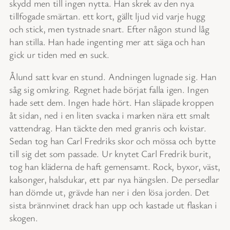
skydd men till ingen nytta. Han skrek av den nya
tillfogade smärtan. ett kort, gällt ljud vid varje hugg
och stick, men tystnade snart. Efter någon stund låg
han stilla. Han hade ingenting mer att säga och han
gick ur tiden med en suck.
Ålund satt kvar en stund. Andningen lugnade sig. Han
såg sig omkring. Regnet hade börjat falla igen. Ingen
hade sett dem. Ingen hade hört. Han släpade kroppen
åt sidan, ned i en liten svacka i marken nära ett smalt
vattendrag. Han täckte den med granris och kvistar.
Sedan tog han Carl Fredriks skor och mössa och bytte
till sig det som passade. Ur knytet Carl Fredrik burit,
tog han kläderna de haft gemensamt. Rock, byxor, väst,
kalsonger, halsdukar, ett par nya hängslen. De persedlar
han dömde ut, grävde han ner i den lösa jorden. Det
sista brännvinet drack han upp och kastade ut flaskan i
skogen.