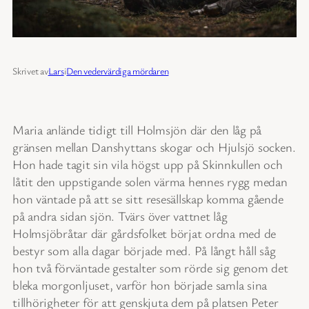
Skrivet av
Lars
i
Den vedervärdiga mördaren
Maria anlände tidigt till Holmsjön där den låg på
gränsen mellan Danshyttans skogar och Hjulsjö socken.
Hon hade tagit sin vila högst upp på Skinnkullen och
låtit den uppstigande solen värma hennes rygg medan
hon väntade på att se sitt resesällskap komma gående
på andra sidan sjön. Tvärs över vattnet låg
Holmsjöbråtar där gårdsfolket börjat ordna med de
bestyr som alla dagar började med. På långt håll såg
hon två förväntade gestalter som rörde sig genom det
bleka morgonljuset, varför hon började samla sina
tillhörigheter för att genskjuta dem på platsen Peter