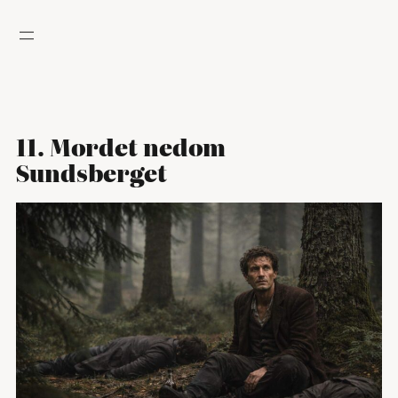
Hoppa
till
innehåll
11. Mordet nedom
Sundsberget